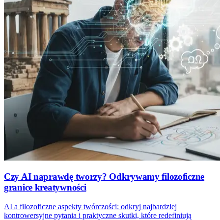
Czy AI naprawdę tworzy? Odkrywamy filozoficzne
granice kreatywności
AI a filozoficzne aspekty twórczości: odkryj najbardziej
kontrowersyjne pytania i praktyczne skutki, które redefiniują