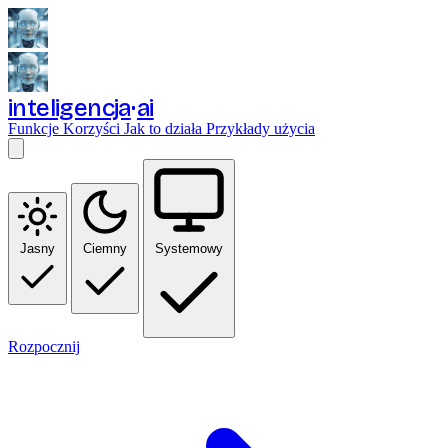
inteligencja
ai
Funkcje
Korzyści
Jak to działa
Przykłady użycia
Jasny
Ciemny
Systemowy
Rozpocznij