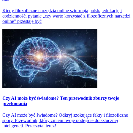
Kiedy filozoficzne narzędzia online szturmują polską edukację i
codzienność, pytanie „czy warto korzystać z filozoficznych narzędzi
online” przestaje być
Czy AI może być świadome? Ten przewodnik zburzy twoje
przekonania
Czy AI może być świadome? Odkryj szokujące fakty i filozoficzne
spory. Przewodnik, który zmieni twoje podejście do sztucznej
inteligencji. Przeczytaj teraz!