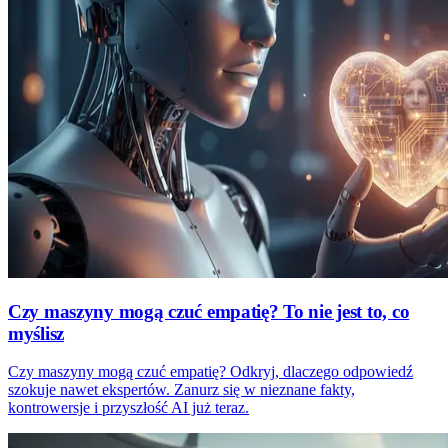
Czy maszyny mogą czuć empatię? To nie jest to, co
myślisz
Czy maszyny mogą czuć empatię? Odkryj, dlaczego odpowiedź
szokuje nawet ekspertów. Zanurz się w nieznane fakty,
kontrowersje i przyszłość AI już teraz.