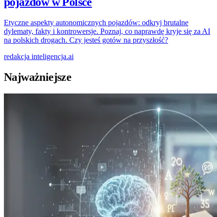
pojazdów w Polsce
Etyczne aspekty autonomicznych pojazdów: odkryj brutalne
dylematy, fakty i kontrowersje. Poznaj, co naprawdę kryje się za AI
na polskich drogach. Czy jesteś gotów na przyszłość?
redakcja
inteligencja.ai
Najważniejsze