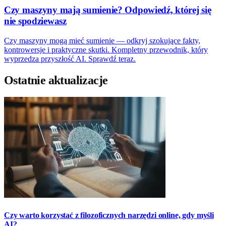
Czy maszyny mają sumienie? Odpowiedź, której się
nie spodziewasz
Czy maszyny mogą mieć sumienie — odkryj szokujące fakty,
kontrowersje i praktyczne skutki. Kompletny przewodnik, który
wyprzedza przyszłość AI. Sprawdź teraz.
Ostatnie aktualizacje
Czy warto korzystać z filozoficznych narzędzi online, gdy myśli
AI?