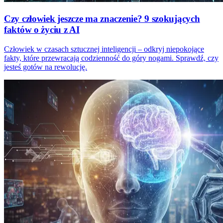
Czy człowiek jeszcze ma znaczenie? 9 szokujących
faktów o życiu z AI
Człowiek w czasach sztucznej inteligencji – odkryj niepokojące
fakty, które przewracają codzienność do góry nogami. Sprawdź, czy
jesteś gotów na rewolucję.