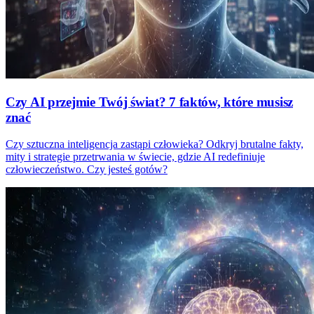
Czy AI przejmie Twój świat? 7 faktów, które musisz
znać
Czy sztuczna inteligencja zastąpi człowieka? Odkryj brutalne fakty,
mity i strategie przetrwania w świecie, gdzie AI redefiniuje
człowieczeństwo. Czy jesteś gotów?