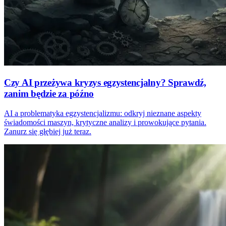
Czy AI przeżywa kryzys egzystencjalny? Sprawdź,
zanim będzie za późno
AI a problematyka egzystencjalizmu: odkryj nieznane aspekty
świadomości maszyn, krytyczne analizy i prowokujące pytania.
Zanurz się głębiej już teraz.