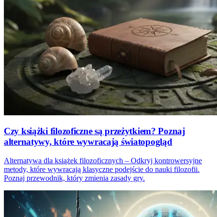
Czy książki filozoficzne są przeżytkiem? Poznaj
alternatywy, które wywracają światopogląd
Alternatywa dla książek filozoficznych – Odkryj kontrowersyjne
metody, które wywracają klasyczne podejście do nauki filozofii.
Poznaj przewodnik, który zmienia zasady gry.