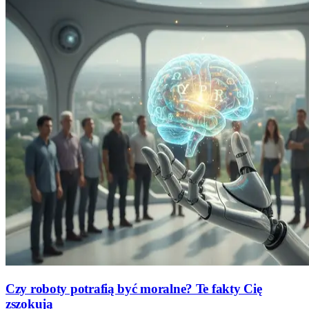
Czy roboty potrafią być moralne? Te fakty Cię
zszokują