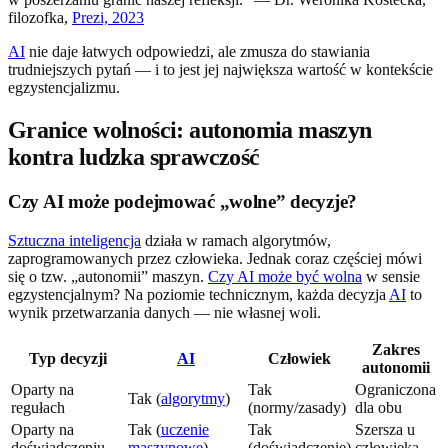
filozofka,
Prezi, 2023
AI
nie daje łatwych odpowiedzi, ale zmusza do stawiania
trudniejszych pytań — i to jest jej największa wartość w kontekście
egzystencjalizmu.
Granice wolności: autonomia maszyn
kontra ludzka sprawczość
Czy AI może podejmować „wolne” decyzje?
Sztuczna inteligencja
działa w ramach algorytmów,
zaprogramowanych przez człowieka. Jednak coraz częściej mówi
się o tzw. „autonomii” maszyn.
Czy AI może być wolna
w sensie
egzystencjalnym? Na poziomie technicznym, każda decyzja
AI
to
wynik przetwarzania danych — nie własnej woli.
Zakres
Typ decyzji
AI
Człowiek
autonomii
Oparty na
Tak
Ograniczona
Tak (
algorytmy
)
regułach
(normy/zasady)
dla obu
Oparty na
Tak (
uczenie
Tak
Szersza u
doświadczeniu
maszynowe
)
(doświadczenie)
człowieka