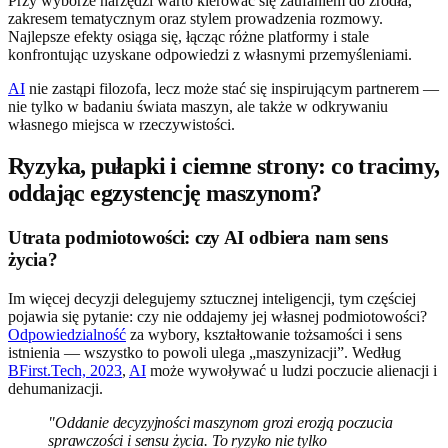
Przy wyborze narzędzi warto kierować się zaufaniem do źródła,
zakresem tematycznym oraz stylem prowadzenia rozmowy.
Najlepsze efekty osiąga się, łącząc różne platformy i stale
konfrontując uzyskane odpowiedzi z własnymi przemyśleniami.
AI
nie zastąpi filozofa, lecz może stać się inspirującym partnerem —
nie tylko w badaniu świata maszyn, ale także w odkrywaniu
własnego miejsca w rzeczywistości.
Ryzyka, pułapki i ciemne strony: co tracimy,
oddając egzystencję maszynom?
Utrata podmiotowości: czy AI odbiera nam sens
życia?
Im więcej decyzji delegujemy sztucznej inteligencji, tym częściej
pojawia się pytanie: czy nie oddajemy jej własnej podmiotowości?
Odpowiedzialność
za wybory, kształtowanie tożsamości i sens
istnienia — wszystko to powoli ulega „maszynizacji”. Według
BFirst.Tech, 2023
,
AI
może wywoływać u ludzi poczucie alienacji i
dehumanizacji.
"Oddanie decyzyjności maszynom grozi erozją poczucia
sprawczości i sensu życia. To ryzyko nie tylko