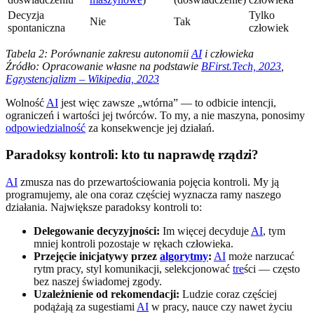
Decyzja
Tylko
Nie
Tak
spontaniczna
człowiek
Tabela 2: Porównanie zakresu autonomii
AI
i człowieka
Źródło: Opracowanie własne na podstawie
BFirst.Tech, 2023
,
Egzystencjalizm – Wikipedia, 2023
Wolność
AI
jest więc zawsze „wtórna” — to odbicie intencji,
ograniczeń i wartości jej twórców. To my, a nie maszyna, ponosimy
odpowiedzialność
za konsekwencje jej działań.
Paradoksy kontroli: kto tu naprawdę rządzi?
AI
zmusza nas do przewartościowania pojęcia kontroli. My ją
programujemy, ale ona coraz częściej wyznacza ramy naszego
działania. Największe paradoksy kontroli to:
Delegowanie decyzyjności:
Im więcej decyduje
AI
, tym
mniej kontroli pozostaje w rękach człowieka.
Przejęcie inicjatywy przez
algorytmy
:
AI
może narzucać
rytm pracy, styl komunikacji, selekcjonować
tre
ści — często
bez naszej świadomej zgody.
Uzależnienie od rekomendacji:
Ludzie coraz częściej
podążają za sugestiami
AI
w pracy, nauce czy nawet życiu