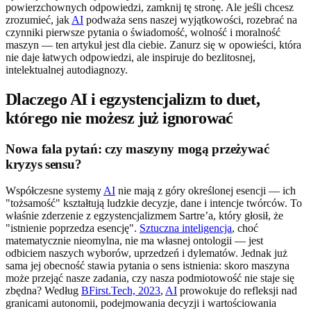
powierzchownych odpowiedzi, zamknij tę stronę. Ale jeśli chcesz
zrozumieć, jak
AI
podważa sens naszej wyjątkowości, rozebrać na
czynniki pierwsze pytania o świadomość, wolność i moralność
maszyn — ten artykuł jest dla ciebie. Zanurz się w opowieści, która
nie daje łatwych odpowiedzi, ale inspiruje do bezlitosnej,
intelektualnej autodiagnozy.
Dlaczego AI i egzystencjalizm to duet,
którego nie możesz już ignorować
Nowa fala pytań: czy maszyny mogą przeżywać
kryzys sensu?
Współczesne systemy
AI
nie mają z góry określonej esencji — ich
"tożsamość" kształtują ludzkie decyzje, dane i intencje twórców. To
właśnie zderzenie z egzystencjalizmem Sartre’a, który głosił, że
"istnienie poprzedza esencję".
Sztuczna inteligencja
, choć
matematycznie nieomylna, nie ma własnej ontologii — jest
odbiciem naszych wyborów, uprzedzeń i dylematów. Jednak już
sama jej obecność stawia pytania o sens istnienia: skoro maszyna
może przejąć nasze zadania, czy nasza podmiotowość nie staje się
zbędna? Według
BFirst.Tech, 2023
,
AI
prowokuje do refleksji nad
granicami autonomii, podejmowania decyzji i wartościowania