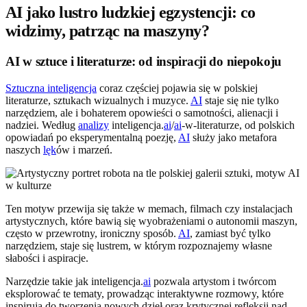
AI jako lustro ludzkiej egzystencji: co
widzimy, patrząc na maszyny?
AI w sztuce i literaturze: od inspiracji do niepokoju
Sztuczna inteligencja
coraz częściej pojawia się w polskiej
literaturze, sztukach wizualnych i muzyce.
AI
staje się nie tylko
narzędziem, ale i bohaterem opowieści o samotności, alienacji i
nadziei. Według
analizy
inteligencja.
ai
/
ai
-w-literaturze, od polskich
opowiadań po eksperymentalną poezję,
AI
służy jako metafora
naszych
lęk
ów i marzeń.
Ten motyw przewija się także w memach, filmach czy instalacjach
artystycznych, które bawią się wyobrażeniami o autonomii maszyn,
często w przewrotny, ironiczny sposób.
AI
, zamiast być tylko
narzędziem, staje się lustrem, w którym rozpoznajemy własne
słabości i aspiracje.
Narzędzie takie jak inteligencja.
ai
pozwala artystom i twórcom
eksplorować te tematy, prowadząc interaktywne rozmowy, które
inspirują do tworzenia nowych dzieł oraz krytycznej refleksji nad