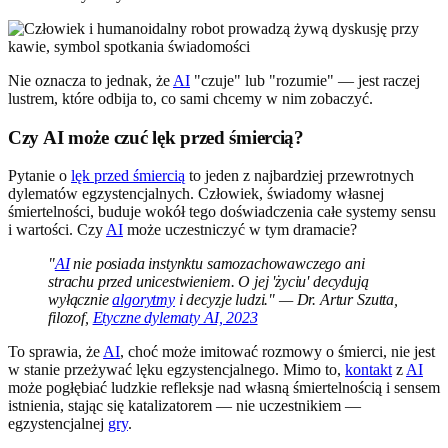
Nie oznacza to jednak, że
AI
"czuje" lub "rozumie" — jest raczej
lustrem, które odbija to, co sami chcemy w nim zobaczyć.
Czy AI może czuć lęk przed śmiercią?
Pytanie o
lęk przed śmiercią
to jeden z najbardziej przewrotnych
dylematów egzystencjalnych. Człowiek, świadomy własnej
śmiertelności, buduje wokół tego doświadczenia całe systemy sensu
i wartości. Czy
AI
może uczestniczyć w tym dramacie?
"
AI
nie posiada instynktu samozachowawczego ani
strachu przed unicestwieniem. O jej 'życiu' decydują
wyłącznie
algorytmy
i decyzje ludzi." — Dr. Artur Szutta,
filozof,
Etyczne dylematy AI, 2023
To sprawia, że
AI
, choć może imitować rozmowy o śmierci, nie jest
w stanie przeżywać lęku egzystencjalnego. Mimo to,
kontakt
z
AI
może pogłębiać ludzkie refleksje nad własną śmiertelnością i sensem
istnienia, stając się katalizatorem — nie uczestnikiem —
egzystencjalnej
gry
.