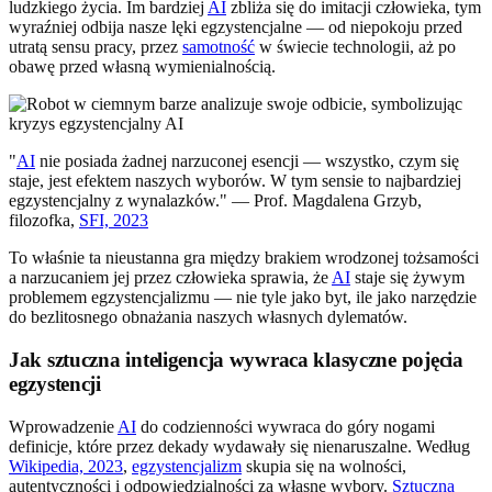
ludzkiego życia. Im bardziej
AI
zbliża się do imitacji człowieka, tym
wyraźniej odbija nasze lęki egzystencjalne — od niepokoju przed
utratą sensu pracy, przez
samotność
w świecie technologii, aż po
obawę przed własną wymienialnością.
"
AI
nie posiada żadnej narzuconej esencji — wszystko, czym się
staje, jest efektem naszych wyborów. W tym sensie to najbardziej
egzystencjalny z wynalazków." — Prof. Magdalena Grzyb,
filozofka,
SFI, 2023
To właśnie ta nieustanna gra między brakiem wrodzonej tożsamości
a narzucaniem jej przez człowieka sprawia, że
AI
staje się żywym
problemem egzystencjalizmu — nie tyle jako byt, ile jako narzędzie
do bezlitosnego obnażania naszych własnych dylematów.
Jak sztuczna inteligencja wywraca klasyczne pojęcia
egzystencji
Wprowadzenie
AI
do codzienności wywraca do góry nogami
definicje, które przez dekady wydawały się nienaruszalne. Według
Wikipedia, 2023
,
egzystencjalizm
skupia się na wolności,
autentyczności i odpowiedzialności za własne wybory.
Sztuczna