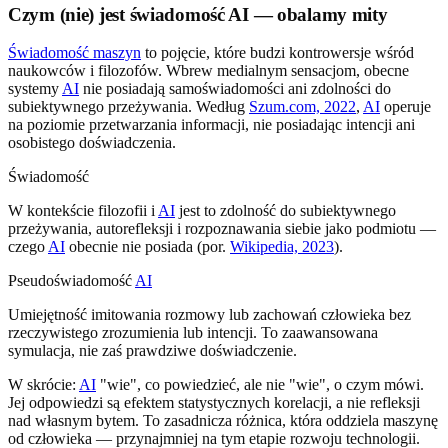
Czym (nie) jest świadomość AI — obalamy mity
Świadomość maszyn
to pojęcie, które budzi kontrowersje wśród
naukowców i filozofów. Wbrew medialnym sensacjom, obecne
systemy
AI
nie posiadają samoświadomości ani zdolności do
subiektywnego przeżywania. Według
Szum.com, 2022
,
AI
operuje
na poziomie przetwarzania informacji, nie posiadając intencji ani
osobistego doświadczenia.
Świadomość
W kontekście filozofii i
AI
jest to zdolność do subiektywnego
przeżywania, autorefleksji i rozpoznawania siebie jako podmiotu —
czego
AI
obecnie nie posiada (por.
Wikipedia, 2023
).
Pseudoświadomość
AI
Umiejętność imitowania rozmowy lub zachowań człowieka bez
rzeczywistego zrozumienia lub intencji. To zaawansowana
symulacja, nie zaś prawdziwe doświadczenie.
W skrócie:
AI
"wie", co powiedzieć, ale nie "wie", o czym mówi.
Jej odpowiedzi są efektem statystycznych korelacji, a nie refleksji
nad własnym bytem. To zasadnicza różnica, która oddziela maszynę
od człowieka — przynajmniej na tym etapie rozwoju technologii.