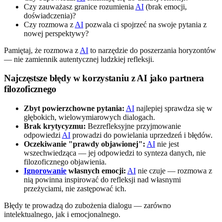
Czy zauważasz granice rozumienia
AI
(brak emocji,
doświadczenia)?
Czy rozmowa z
AI
pozwala ci spojrzeć na swoje pytania z
nowej perspektywy?
Pamiętaj, że rozmowa z
AI
to narzędzie do poszerzania horyzontów
— nie zamiennik autentycznej ludzkiej refleksji.
Najczęstsze błędy w korzystaniu z AI jako partnera
filozoficznego
Zbyt powierzchowne pytania:
AI
najlepiej sprawdza się w
głębokich, wielowymiarowych dialogach.
Brak krytycyzmu:
Bezrefleksyjne przyjmowanie
odpowiedzi
AI
prowadzi do powielania uprzedzeń i błędów.
Oczekiwanie "prawdy objawionej":
AI
nie jest
wszechwiedząca — jej odpowiedzi to synteza danych, nie
filozoficznego objawienia.
Ignorowanie
własnych emocji:
AI
nie czuje — rozmowa z
nią powinna inspirować do refleksji nad własnymi
przeżyciami, nie zastępować ich.
Błędy te prowadzą do zubożenia dialogu — zarówno
intelektualnego, jak i emocjonalnego.