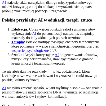
AI
staje się także narzędziem dialogu międzypokoleniowego —
młodzi korzystają z niej do edukacji i wyrażania siebie, starsi
próbują zrozumieć jej potencjał i zagrożenia.
Polskie przykłady: AI w edukacji, terapii, sztuce
Edukacja:
Coraz więcej polskich szkół i uniwersytetów
wykorzystuje
AI
do personalizacji nauczania, adaptując
materiały do indywidualnych potrzeb uczniów.
Terapia
:
Polskie startupy rozwijają chatboty terapeutyczne,
które pomagają w walce z samotnością i depresją, oferując
wsparcie psychologiczne
24/7.
Sztuka:
Artyści korzystają z
AI
do generowania obrazów,
muzyki czy performansów, stawiając pytania o granice
kreatywności i tożsamości twórczej.
To nie abstrakcyjne przykłady — to już codzienność, która
kształtuje nowe wzorce zachowań i wyznacza kierunki rozwoju
polskiej kultury cyfrowej.
AI
nie tylko zmienia sposób, w jaki myślimy o sobie — ona realnie
przeformatowuje nasze społeczne DNA, wymuszając redefinicję
wartości, autorytetów i stylów komunikacji.