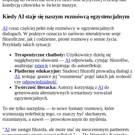
kondycją człowieka w świecie maszyn.
Kiedy AI staje się naszym rozmówcą egzystencjalnym
AI
coraz częściej pełni rolę rozmówcy w egzystencjalnych
dialogach. W praktyce oznacza to zarówno interaktywne sesje
filozoficzne, jak i codzienne, proste rozmowy o sensie życia.
Przykłady takich sytuacji:
Terapeutyczne chatboty:
Użytkownicy dzielą się
najgłębszymi obawami —
AI
odpowiada, cytując filozofów,
analizując
emocje
i inspirując do autorefleksji.
Platformy edukacyjne:
Studenci filozofii prowadzą dialogi z
AI
, testując granice jej "rozumienia" pojęć takich jak wolność
czy
odpowiedzialność
.
Twórczość literacka:
Autorzy korzystają z
AI
do
generowania alternatywnych scenariuszy rozważań
egzystencjalnych.
To nie tylko narzędzia — to nowe formaty rozmowy, które
wymuszają redefinicję tego, co znaczy być słuchanym,
rozumianym, a nawet — prowokowanym do myślenia.
"
AI
nie zastąpi filozofa, ale może stać się nieocenionym partnerem
w poszerzaniu granic naszej refleksji." — Dr. Weronika Kostecka,