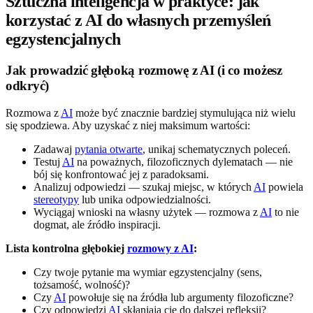
Sztuczna inteligencja w praktyce: jak
korzystać z AI do własnych przemyśleń
egzystencjalnych
Jak prowadzić głęboką rozmowę z AI (i co możesz
odkryć)
Rozmowa z
AI
może być znacznie bardziej stymulująca niż wielu
się spodziewa. Aby uzyskać z niej maksimum wartości:
Zadawaj
pytania otwarte
, unikaj schematycznych poleceń.
Testuj
AI
na poważnych, filozoficznych dylematach — nie
bój się konfrontować jej z paradoksami.
Analizuj odpowiedzi — szukaj miejsc, w których
AI
powiela
stereotypy
lub unika odpowiedzialności.
Wyciągaj wnioski na własny użytek — rozmowa z
AI
to nie
dogmat, ale źródło inspiracji.
Lista kontrolna głębokiej
rozmowy z AI
:
Czy twoje pytanie ma wymiar egzystencjalny (sens,
tożsamość, wolność)?
Czy
AI
powołuje się na źródła lub argumenty filozoficzne?
Czy odpowiedzi
AI
skłaniają cię do dalszej refleksji?