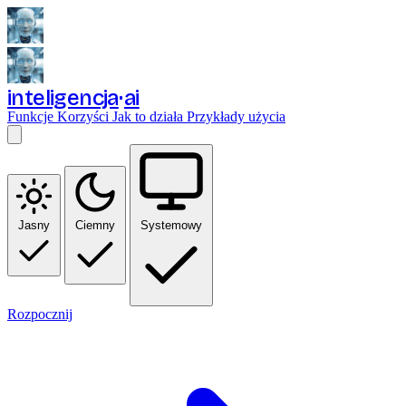
inteligencja
ai
Funkcje
Korzyści
Jak to działa
Przykłady użycia
Jasny
Ciemny
Systemowy
Rozpocznij