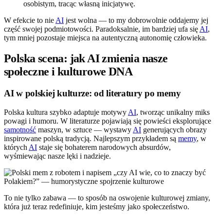
osobistym, tracąc własną inicjatywę.
W efekcie to nie
AI
jest wolna — to my dobrowolnie oddajemy jej
część swojej podmiotowości. Paradoksalnie, im bardziej ufa się
AI
,
tym mniej pozostaje miejsca na autentyczną autonomię człowieka.
Polska scena: jak AI zmienia nasze
społeczne i kulturowe DNA
AI w polskiej kulturze: od literatury po memy
Polska kultura szybko adaptuje motywy
AI
, tworząc unikalny miks
powagi i humoru. W literaturze pojawiają się powieści eksplorujące
samotność
maszyn, w sztuce — wystawy
AI
generujących obrazy
inspirowane polską tradycją. Najlepszym przykładem są
memy
, w
których
AI
staje się bohaterem narodowych absurdów,
wyśmiewając nasze lęki i nadzieje.
To nie tylko zabawa — to sposób na oswojenie kulturowej zmiany,
która już teraz redefiniuje, kim jesteśmy jako społeczeństwo.