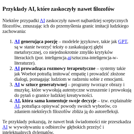
Przykłady AI, które zaskoczyły nawet filozofów
Niektóre przypadki
AI
zaskoczyły nawet najbardziej sceptycznych
filozofów, zmuszając ich do przemyślenia granic imitacji ludzkiego
zachowania:
AI
generująca poezję
– modelele językowe, takie jak
GPT
,
są w stanie tworzyć teksty o zaskakującej głębi
metaforycznej, co niejednokrotnie zmyliło krytyków
literackich (por. inteligencja.
ai
/sztuczna-inteligencja-w-
literaturze).
AI
prowadząca rozmowy terapeutyczne
– systemy takie
jak Woebot potrafią imitować empatię i prowadzić złożone
dialogi, pomagając ludziom w radzeniu sobie z emocjami.
AI
w sztuce generatywnej
– programy tworzące obrazy i
muzykę, które wywołują autentyczne wzruszenie i prowokują
do pytań o granice ludzkiej kreatywności.
AI
, która sama komentuje swoje decyzje
– tzw. explainable
AI
, potrafiąca opisywać powody swoich wyborów, co
zdaniem niektórych filozofów zbliża ją do autorefleksji.
Te przykłady pokazują, że nawet brak świadomości nie przeszkadza
AI
w wywoływaniu u odbiorców głębokich przeżyć i
intelektualnych dylematów.