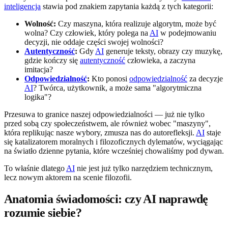
inteligencja
stawia pod znakiem zapytania każdą z tych kategorii:
Wolność:
Czy maszyna, która realizuje algorytm, może być
wolna? Czy człowiek, który polega na
AI
w podejmowaniu
decyzji, nie oddaje części swojej wolności?
Autentyczność
:
Gdy
AI
generuje teksty, obrazy czy muzykę,
gdzie kończy się
autentyczność
człowieka, a zaczyna
imitacja?
Odpowiedzialność
:
Kto ponosi
odpowiedzialność
za decyzje
AI
? Twórca, użytkownik, a może sama "algorytmiczna
logika"?
Przesuwa to granice naszej odpowiedzialności — już nie tylko
przed sobą czy społeczeństwem, ale również wobec "maszyny",
która replikując nasze wybory, zmusza nas do autorefleksji.
AI
staje
się katalizatorem moralnych i filozoficznych dylematów, wyciągając
na światło dzienne pytania, które wcześniej chowaliśmy pod dywan.
To właśnie dlatego
AI
nie jest już tylko narzędziem technicznym,
lecz nowym aktorem na scenie filozofii.
Anatomia świadomości: czy AI naprawdę
rozumie siebie?