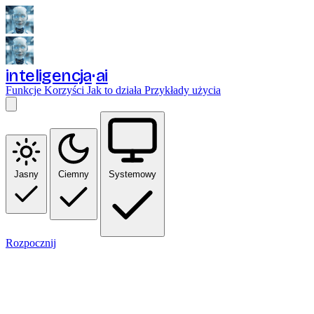
inteligencja
ai
Funkcje
Korzyści
Jak to działa
Przykłady użycia
Jasny
Ciemny
Systemowy
Rozpocznij