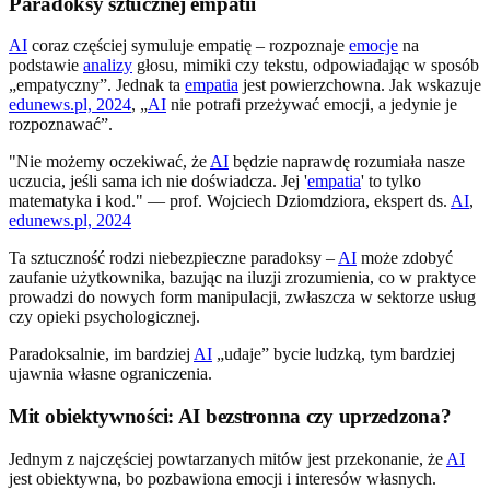
Paradoksy sztucznej empatii
AI
coraz częściej symuluje empatię – rozpoznaje
emocje
na
podstawie
analizy
głosu, mimiki czy tekstu, odpowiadając w sposób
„empatyczny”. Jednak ta
empatia
jest powierzchowna. Jak wskazuje
edunews.pl, 2024
, „
AI
nie potrafi przeżywać emocji, a jedynie je
rozpoznawać”.
"Nie możemy oczekiwać, że
AI
będzie naprawdę rozumiała nasze
uczucia, jeśli sama ich nie doświadcza. Jej '
empatia
' to tylko
matematyka i kod." — prof. Wojciech Dziomdziora, ekspert ds.
AI
,
edunews.pl, 2024
Ta sztuczność rodzi niebezpieczne paradoksy –
AI
może zdobyć
zaufanie użytkownika, bazując na iluzji zrozumienia, co w praktyce
prowadzi do nowych form manipulacji, zwłaszcza w sektorze usług
czy opieki psychologicznej.
Paradoksalnie, im bardziej
AI
„udaje” bycie ludzką, tym bardziej
ujawnia własne ograniczenia.
Mit obiektywności: AI bezstronna czy uprzedzona?
Jednym z najczęściej powtarzanych mitów jest przekonanie, że
AI
jest obiektywna, bo pozbawiona emocji i interesów własnych.