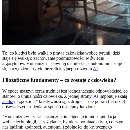
To, co kiedyś było walką o prawa człowieka wobec tyranii, dziś
staje się walką o zachowanie podmiotowości w świecie
algorytmów. Humanizm – dawniej manifestacja autonomii – staje
się narzędziem krytyki bezrefleksyjnego rozwoju
AI
.
Filozoficzne fundamenty – co zostaje z człowieka?
W epoce maszyn coraz trudniej jest jednoznacznie odpowiedzieć, co
stanowi o unikalności człowieka. Z jednej strony,
AI
imponuje skalą
analizy
i „pozorną” kreatywnością, z drugiej – nie potrafi (na razie)
doświadczyć istnienia w sposób dostępny ludziom.
"Humanizm w czasach sztucznej inteligencji to nie kapitulacja
wobec technologii, lecz żądanie, by nie zapominać o tym, co czyni
nas ludźmi: godności, autonomii i zdolności do krytycznego