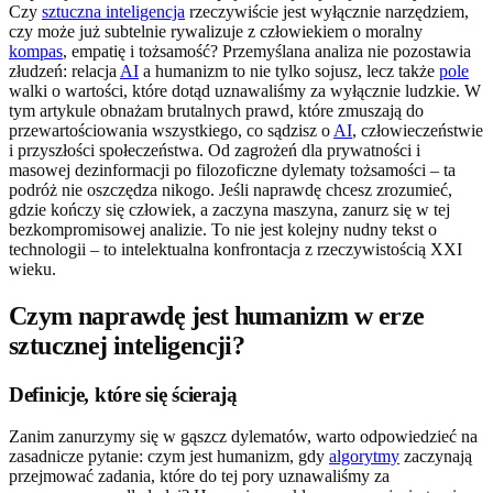
Czy
sztuczna inteligencja
rzeczywiście jest wyłącznie narzędziem,
czy może już subtelnie rywalizuje z człowiekiem o moralny
kompas
, empatię i tożsamość? Przemyślana analiza nie pozostawia
złudzeń: relacja
AI
a humanizm to nie tylko sojusz, lecz także
pole
walki o wartości, które dotąd uznawaliśmy za wyłącznie ludzkie. W
tym artykule obnażam brutalnych prawd, które zmuszają do
przewartościowania wszystkiego, co sądzisz o
AI
, człowieczeństwie
i przyszłości społeczeństwa. Od zagrożeń dla prywatności i
masowej dezinformacji po filozoficzne dylematy tożsamości – ta
podróż nie oszczędza nikogo. Jeśli naprawdę chcesz zrozumieć,
gdzie kończy się człowiek, a zaczyna maszyna, zanurz się w tej
bezkompromisowej analizie. To nie jest kolejny nudny tekst o
technologii – to intelektualna konfrontacja z rzeczywistością XXI
wieku.
Czym naprawdę jest humanizm w erze
sztucznej inteligencji?
Definicje, które się ścierają
Zanim zanurzymy się w gąszcz dylematów, warto odpowiedzieć na
zasadnicze pytanie: czym jest humanizm, gdy
algorytmy
zaczynają
przejmować zadania, które do tej pory uznawaliśmy za