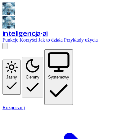
inteligencja
ai
Funkcje
Korzyści
Jak to działa
Przykłady użycia
Jasny
Ciemny
Systemowy
Rozpocznij