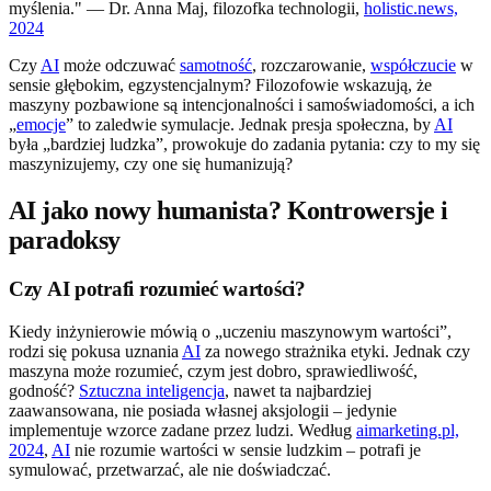
myślenia." — Dr. Anna Maj, filozofka technologii,
holistic.news,
2024
Czy
AI
może odczuwać
samotność
, rozczarowanie,
współczucie
w
sensie głębokim, egzystencjalnym? Filozofowie wskazują, że
maszyny pozbawione są intencjonalności i samoświadomości, a ich
„
emocje
” to zaledwie symulacje. Jednak presja społeczna, by
AI
była „bardziej ludzka”, prowokuje do zadania pytania: czy to my się
maszynizujemy, czy one się humanizują?
AI jako nowy humanista? Kontrowersje i
paradoksy
Czy AI potrafi rozumieć wartości?
Kiedy inżynierowie mówią o „uczeniu maszynowym wartości”,
rodzi się pokusa uznania
AI
za nowego strażnika etyki. Jednak czy
maszyna może rozumieć, czym jest dobro, sprawiedliwość,
godność?
Sztuczna inteligencja
, nawet ta najbardziej
zaawansowana, nie posiada własnej aksjologii – jedynie
implementuje wzorce zadane przez ludzi. Według
aimarketing.pl,
2024
,
AI
nie rozumie wartości w sensie ludzkim – potrafi je
symulować, przetwarzać, ale nie doświadczać.