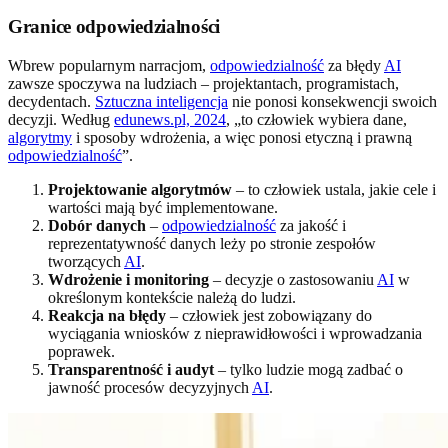
Granice odpowiedzialności
Wbrew popularnym narracjom,
odpowiedzialność
za błędy
AI
zawsze spoczywa na ludziach – projektantach, programistach,
decydentach.
Sztuczna inteligencja
nie ponosi konsekwencji swoich
decyzji. Według
edunews.pl, 2024
, „to człowiek wybiera dane,
algorytmy
i sposoby wdrożenia, a więc ponosi etyczną i prawną
odpowiedzialność
”.
Projektowanie algorytmów
– to człowiek ustala, jakie cele i
wartości mają być implementowane.
Dobór danych
–
odpowiedzialność
za jakość i
reprezentatywność danych leży po stronie zespołów
tworzących
AI
.
Wdrożenie i monitoring
– decyzje o zastosowaniu
AI
w
określonym kontekście należą do ludzi.
Reakcja na błędy
– człowiek jest zobowiązany do
wyciągania wniosków z nieprawidłowości i wprowadzania
poprawek.
Transparentność i audyt
– tylko ludzie mogą zadbać o
jawność procesów decyzyjnych
AI
.