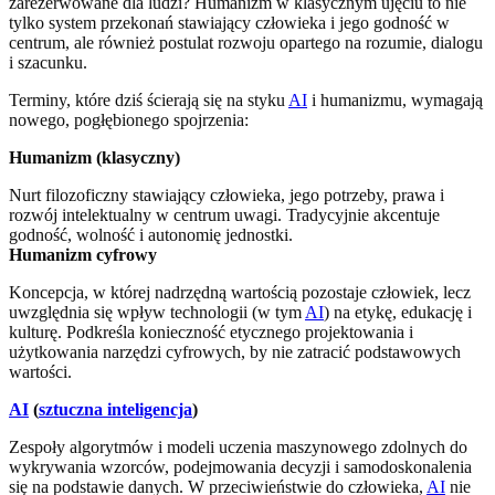
zarezerwowane dla ludzi? Humanizm w klasycznym ujęciu to nie
tylko system przekonań stawiający człowieka i jego godność w
centrum, ale również postulat rozwoju opartego na rozumie, dialogu
i szacunku.
Terminy, które dziś ścierają się na styku
AI
i humanizmu, wymagają
nowego, pogłębionego spojrzenia:
Humanizm (klasyczny)
Nurt filozoficzny stawiający człowieka, jego potrzeby, prawa i
rozwój intelektualny w centrum uwagi. Tradycyjnie akcentuje
godność, wolność i autonomię jednostki.
Humanizm cyfrowy
Koncepcja, w której nadrzędną wartością pozostaje człowiek, lecz
uwzględnia się wpływ technologii (w tym
AI
) na etykę, edukację i
kulturę. Podkreśla konieczność etycznego projektowania i
użytkowania narzędzi cyfrowych, by nie zatracić podstawowych
wartości.
AI
(
sztuczna inteligencja
)
Zespoły algorytmów i modeli uczenia maszynowego zdolnych do
wykrywania wzorców, podejmowania decyzji i samodoskonalenia
się na podstawie danych. W przeciwieństwie do człowieka,
AI
nie