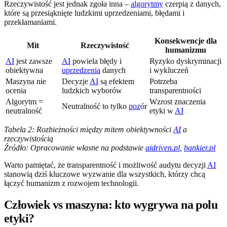
Rzeczywistość jest jednak zgoła inna –
algorytmy
czerpią z danych,
które są przesiąknięte ludzkimi uprzedzeniami, błędami i
przekłamaniami.
Konsekwencje dla
Mit
Rzeczywistość
humanizmu
AI
jest zawsze
AI
powiela błędy i
Ryzyko dyskryminacji
obiektywna
uprzedzenia
danych
i wykluczeń
Maszyna nie
Decyzje
AI
są efektem
Potrzeba
ocenia
ludzkich wyborów
transparentności
Algorytm =
Wzrost znaczenia
Neutralność to tylko
poz
ór
neutralność
etyki w
AI
Tabela 2: Rozbieżności między mitem obiektywności
AI
a
rzeczywistością
Źródło: Opracowanie własne na podstawie
aidriven.pl
,
bankier.pl
Warto pamiętać, że transparentność i możliwość audytu decyzji
AI
stanowią dziś kluczowe wyzwanie dla wszystkich, którzy chcą
łączyć humanizm z rozwojem technologii.
Człowiek vs maszyna: kto wygrywa na polu
etyki?