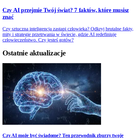
Czy AI przejmie Twój świat? 7 faktów, które musisz
znać
Czy sztuczna inteligencja zastąpi człowieka? Odkryj brutalne fakty,
mity i strategie przetrwania w świecie, gdzie AI redefiniuje
człowieczeństwo. Czy jesteś gotów?
Ostatnie aktualizacje
Czy AI może być świadome? Ten przewodnik zburzy twoje