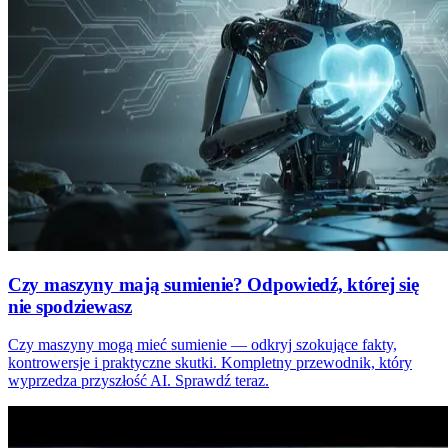
Czy maszyny mają sumienie? Odpowiedź, której się
nie spodziewasz
Czy maszyny mogą mieć sumienie — odkryj szokujące fakty,
kontrowersje i praktyczne skutki. Kompletny przewodnik, który
wyprzedza przyszłość AI. Sprawdź teraz.