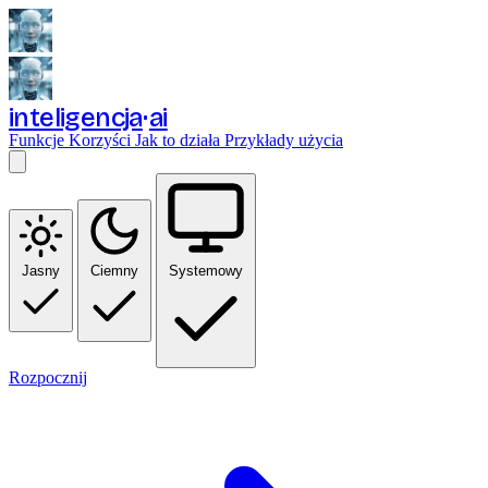
inteligencja
ai
Funkcje
Korzyści
Jak to działa
Przykłady użycia
Jasny
Ciemny
Systemowy
Rozpocznij