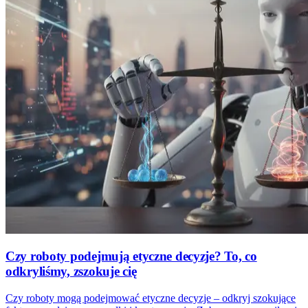
Czy roboty podejmują etyczne decyzje? To, co
odkryliśmy, zszokuje cię
Czy roboty mogą podejmować etyczne decyzje – odkryj szokujące