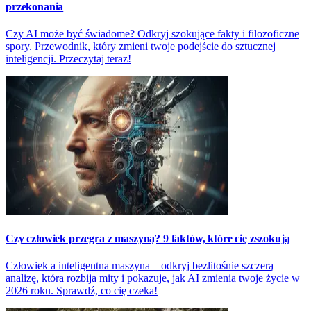
przekonania
Czy AI może być świadome? Odkryj szokujące fakty i filozoficzne
spory. Przewodnik, który zmieni twoje podejście do sztucznej
inteligencji. Przeczytaj teraz!
Czy człowiek przegra z maszyną? 9 faktów, które cię zszokują
Człowiek a inteligentna maszyna – odkryj bezlitośnie szczerą
analizę, która rozbija mity i pokazuje, jak AI zmienia twoje życie w
2026 roku. Sprawdź, co cię czeka!