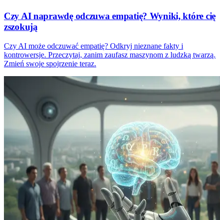
Czy AI naprawdę odczuwa empatię? Wyniki, które cię
zszokują
Czy AI może odczuwać empatię? Odkryj nieznane fakty i
kontrowersje. Przeczytaj, zanim zaufasz maszynom z ludzką twarzą.
Zmień swoje spojrzenie teraz.