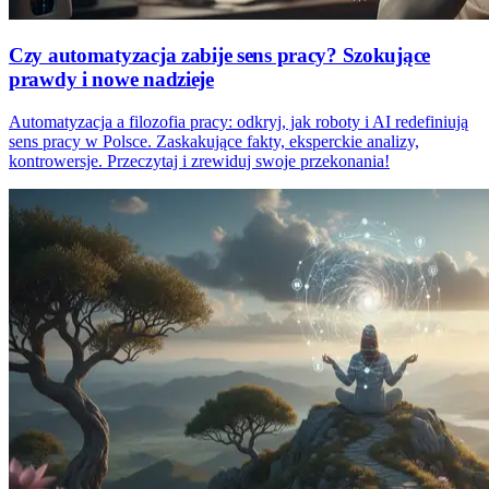
Czy automatyzacja zabije sens pracy? Szokujące
prawdy i nowe nadzieje
Automatyzacja a filozofia pracy: odkryj, jak roboty i AI redefiniują
sens pracy w Polsce. Zaskakujące fakty, eksperckie analizy,
kontrowersje. Przeczytaj i zrewiduj swoje przekonania!