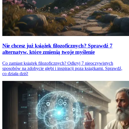
Nie chcesz już książek filozoficznych? Sprawdź 7
alternatyw, które zmienią twoje myślenie
Co zamiast książek filozoficznych? Odkryj 7 nieoczywistych
sposobów na zdobycie głębi i inspiracji poza książkami. Sprawdź,
co działa dziś!