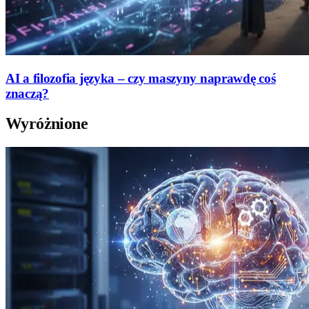
AI a filozofia języka – czy maszyny naprawdę coś
znaczą?
Wyróżnione