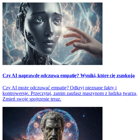
Czy AI naprawdę odczuwa empatię? Wyniki, które cię zszokują
Czy AI może odczuwać empatię? Odkryj nieznane fakty i
kontrowersje. Przeczytaj, zanim zaufasz maszynom z ludzką twarzą.
Zmień swoje spojrzenie teraz.