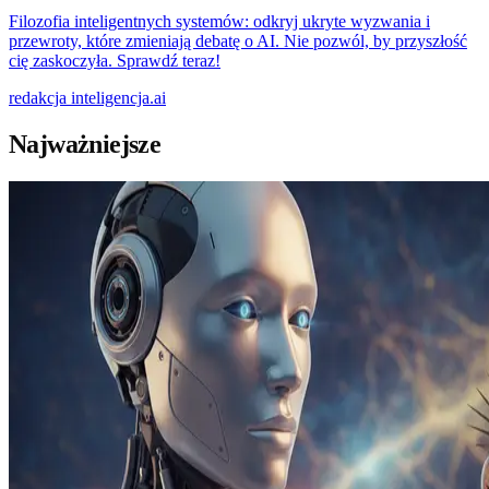
Filozofia inteligentnych systemów: odkryj ukryte wyzwania i
przewroty, które zmieniają debatę o AI. Nie pozwól, by przyszłość
cię zaskoczyła. Sprawdź teraz!
redakcja
inteligencja.ai
Najważniejsze