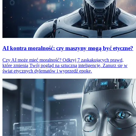
AI kontra moralność: czy maszyny mogą być etyczne?
Czy AI może mieć moralność? Odkryj 7 zaskakujących prawd,
które zmienią Twój pogląd na sztuczną inteligencję. Zanurz się w
świat etycznych dylematów i wyprzedź epokę.