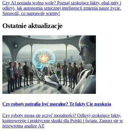
Czy AI posiada wolną wolę? Poznaj szokujące fakty, obal mity i
odkryj, jak autonomia sztucznej inteligencji zmienia nasze życie.
Sprawdź, co naprawdę wiemy!
Ostatnie aktualizacje
Czy roboty potrafią być moralne? Te fakty Cię zszokują
Czy roboty mogą się uczyć moralności? Odkryj szokujące fakty,
kontrowersje i praktyczne skutki dla Polski i świata. Zanurz się w
przewrotną analizę AI!