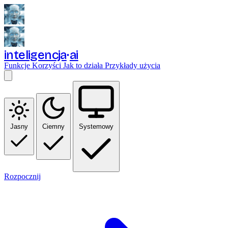
inteligencja
ai
Funkcje
Korzyści
Jak to działa
Przykłady użycia
Jasny
Ciemny
Systemowy
Rozpocznij