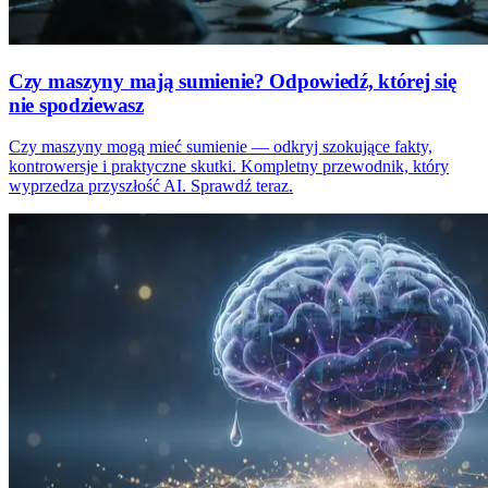
Czy maszyny mają sumienie? Odpowiedź, której się
nie spodziewasz
Czy maszyny mogą mieć sumienie — odkryj szokujące fakty,
kontrowersje i praktyczne skutki. Kompletny przewodnik, który
wyprzedza przyszłość AI. Sprawdź teraz.