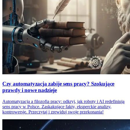
Czy automatyzacja zabije sens pracy? Szokujące
prawdy i nowe nadzieje
Automatyzacja a filozofia pracy: odkryj, jak roboty i AI redefiniują
sens pracy w Polsce. Zaskakujące fakty, eksperckie analizy,
kontrowersje. Przeczytaj i zrewiduj swoje przekonania!