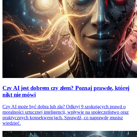
Czy AI jest dobrem czy złem? Poznaj prawdę, której
nikt nie mówi
Czy AI może być dobra lub zła? Odkryj 9 szokujących prawd o
moralności sztucznej inteligencji, wpływie na społeczeństwo oraz
praktycznych konsekwencjach. Sprawdź, co naprawdę musisz
wiedzieć.