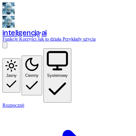
inteligencja
ai
Funkcje
Korzyści
Jak to działa
Przykłady użycia
Jasny
Ciemny
Systemowy
Rozpocznij