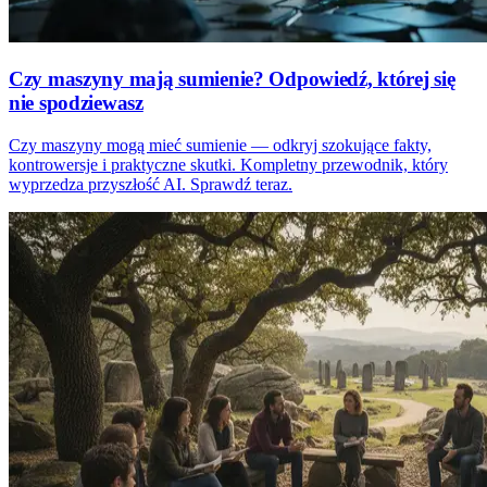
Czy maszyny mają sumienie? Odpowiedź, której się
nie spodziewasz
Czy maszyny mogą mieć sumienie — odkryj szokujące fakty,
kontrowersje i praktyczne skutki. Kompletny przewodnik, który
wyprzedza przyszłość AI. Sprawdź teraz.