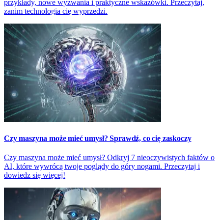
przykłady, nowe wyzwania i praktyczne wskazówki. Przeczytaj,
zanim technologia cię wyprzedzi.
Czy maszyna może mieć umysł? Sprawdź, co cię zaskoczy
Czy maszyna może mieć umysł? Odkryj 7 nieoczywistych faktów o
AI, które wywrócą twoje poglądy do góry nogami. Przeczytaj i
dowiedz się więcej!