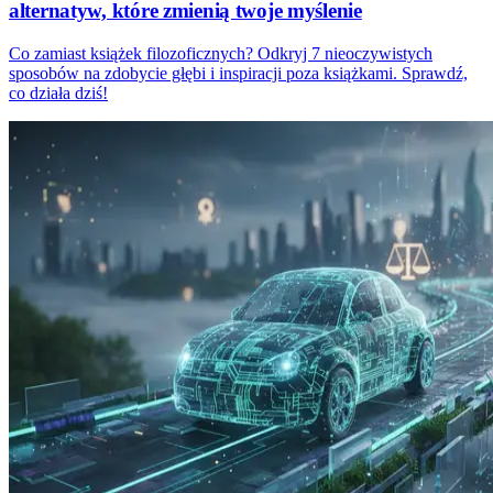
alternatyw, które zmienią twoje myślenie
Co zamiast książek filozoficznych? Odkryj 7 nieoczywistych
sposobów na zdobycie głębi i inspiracji poza książkami. Sprawdź,
co działa dziś!