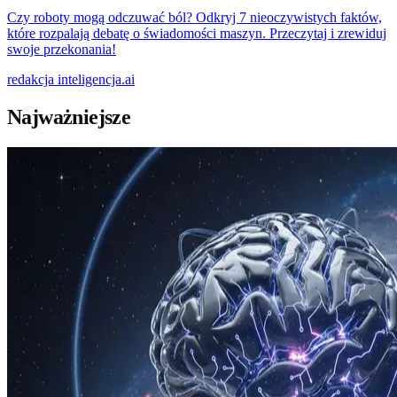
Czy roboty mogą odczuwać ból? Odkryj 7 nieoczywistych faktów,
które rozpalają debatę o świadomości maszyn. Przeczytaj i zrewiduj
swoje przekonania!
redakcja
inteligencja.ai
Najważniejsze