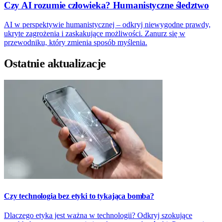
Czy AI rozumie człowieka? Humanistyczne śledztwo
AI w perspektywie humanistycznej – odkryj niewygodne prawdy,
ukryte zagrożenia i zaskakujące możliwości. Zanurz się w
przewodniku, który zmienia sposób myślenia.
Ostatnie aktualizacje
Czy technologia bez etyki to tykająca bomba?
Dlaczego etyka jest ważna w technologii? Odkryj szokujące