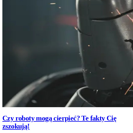
Czy roboty mogą cierpieć? Te fakty Cię
zszokują!