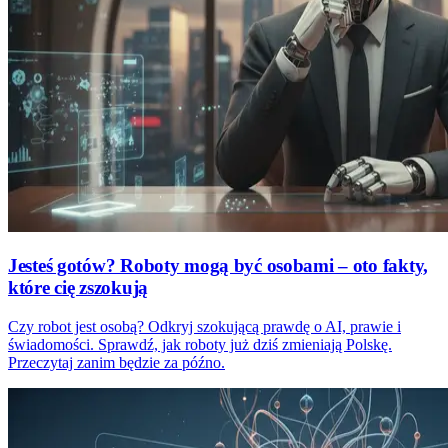
Jesteś gotów? Roboty mogą być osobami – oto fakty,
które cię zszokują
Czy robot jest osobą? Odkryj szokującą prawdę o AI, prawie i
świadomości. Sprawdź, jak roboty już dziś zmieniają Polskę.
Przeczytaj zanim będzie za późno.