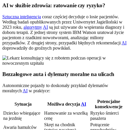
AI w służbie zdrowia: ratowanie czy ryzyko?
Sztuczna inteligencja
coraz częściej decyduje o losie pacjentów.
Według badań opublikowanych przez Uniwersytet Jagielloński w
2023 roku,
algorytmy
AI
są już używane do wspierania diagnozy i
doboru terapii. Z jednej strony system IBM Watson uratował życie
pacjentom z rzadkimi nowotworami, analizując miliony
przypadków. Z drugiej strony, przypadki błędnych rekomendacji
AI
doprowadziły do groźnych powikłań.
Bezzałogowe auta i dylematy moralne na ulicach
Autonomiczne pojazdy to doskonały przykład dylematów
moralnych
AI
w praktyce:
Potencjalne
Sytuacja
Możliwa decyzja
AI
konsekwencje
Dziecko wbiegające
Hamowanie za wszelką
Ryzyko śmierci
na jezdnię
cenę
pasażera
Skręt na chodnik
Potrącenie
Awaria hamulców
(ratując pasażera)
przechodniów