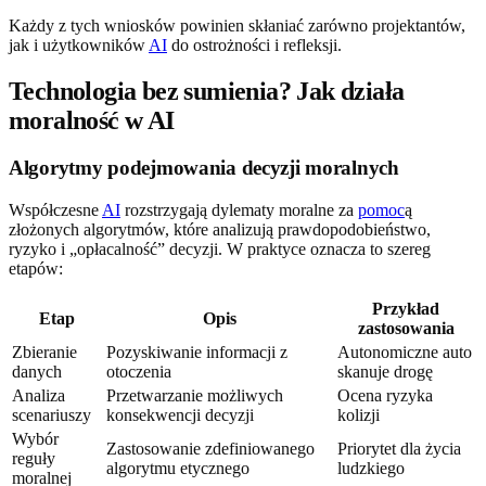
Każdy z tych wniosków powinien skłaniać zarówno projektantów,
jak i użytkowników
AI
do ostrożności i refleksji.
Technologia bez sumienia? Jak działa
moralność w AI
Algorytmy podejmowania decyzji moralnych
Współczesne
AI
rozstrzygają dylematy moralne za
pomoc
ą
złożonych algorytmów, które analizują prawdopodobieństwo,
ryzyko i „opłacalność” decyzji. W praktyce oznacza to szereg
etapów:
Przykład
Etap
Opis
zastosowania
Zbieranie
Pozyskiwanie informacji z
Autonomiczne auto
danych
otoczenia
skanuje drogę
Analiza
Przetwarzanie możliwych
Ocena ryzyka
scenariuszy
konsekwencji decyzji
kolizji
Wybór
Zastosowanie zdefiniowanego
Priorytet dla życia
reguły
algorytmu etycznego
ludzkiego
moralnej