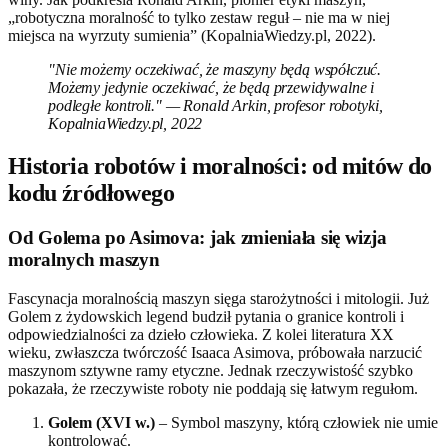
„robotyczna moralność to tylko zestaw reguł – nie ma w niej
miejsca na wyrzuty sumienia” (KopalniaWiedzy.pl, 2022).
"Nie możemy oczekiwać, że maszyny będą współczuć.
Możemy jedynie oczekiwać, że będą przewidywalne i
podległe kontroli." — Ronald Arkin, profesor robotyki,
KopalniaWiedzy.pl, 2022
Historia robotów i moralności: od mitów do
kodu źródłowego
Od Golema po Asimova: jak zmieniała się wizja
moralnych maszyn
Fascynacja moralnością maszyn sięga starożytności i mitologii. Już
Golem z żydowskich legend budził pytania o granice kontroli i
odpowiedzialności za dzieło człowieka. Z kolei literatura XX
wieku, zwłaszcza twórczość Isaaca Asimova, próbowała narzucić
maszynom sztywne ramy etyczne. Jednak rzeczywistość szybko
pokazała, że rzeczywiste roboty nie poddają się łatwym regułom.
Golem (XVI w.)
– Symbol maszyny, którą człowiek nie umie
kontrolować.