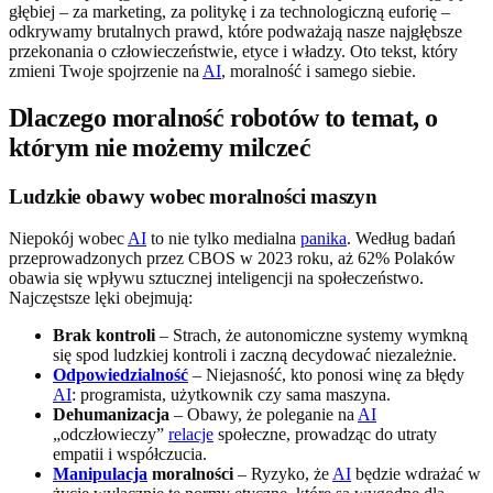
głębiej – za marketing, za politykę i za technologiczną euforię –
odkrywamy brutalnych prawd, które podważają nasze najgłębsze
przekonania o człowieczeństwie, etyce i władzy. Oto tekst, który
zmieni Twoje spojrzenie na
AI
, moralność i samego siebie.
Dlaczego moralność robotów to temat, o
którym nie możemy milczeć
Ludzkie obawy wobec moralności maszyn
Niepokój wobec
AI
to nie tylko medialna
panika
. Według badań
przeprowadzonych przez CBOS w 2023 roku, aż 62% Polaków
obawia się wpływu sztucznej inteligencji na społeczeństwo.
Najczęstsze lęki obejmują:
Brak kontroli
– Strach, że autonomiczne systemy wymkną
się spod ludzkiej kontroli i zaczną decydować niezależnie.
Odpowiedzialność
– Niejasność, kto ponosi winę za błędy
AI
: programista, użytkownik czy sama maszyna.
Dehumanizacja
– Obawy, że poleganie na
AI
„odczłowieczy”
relacje
społeczne, prowadząc do utraty
empatii i współczucia.
Manipulacja
moralności
– Ryzyko, że
AI
będzie wdrażać w