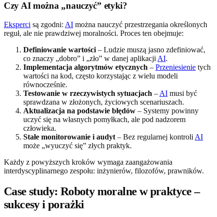
Czy AI można „nauczyć” etyki?
Eksperci
są zgodni:
AI
można nauczyć przestrzegania określonych
reguł, ale nie prawdziwej moralności. Proces ten obejmuje:
Definiowanie wartości
– Ludzie muszą jasno zdefiniować,
co znaczy „dobro” i „zło” w danej aplikacji
AI
.
Implementacja algorytmów etycznych
–
Przeniesienie
tych
wartości na kod, często korzystając z wielu modeli
równocześnie.
Testowanie w rzeczywistych sytuacjach
–
AI
musi być
sprawdzana w złożonych, życiowych scenariuszach.
Aktualizacja na podstawie błędów
– Systemy powinny
uczyć się na własnych pomyłkach, ale pod nadzorem
człowieka.
Stałe monitorowanie i audyt
– Bez regularnej kontroli
AI
może „wyuczyć się” złych praktyk.
Każdy z powyższych kroków wymaga zaangażowania
interdyscyplinarnego zespołu: inżynierów, filozofów, prawników.
Case study: Roboty moralne w praktyce –
sukcesy i porażki