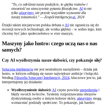
"To, co odróżnia nasze podejście, to głębia rozmów i
otwartość na nieoczywiste pytania filozoficzne.
AI
to nie
tylko
algorytmy
, ale przede wszystkim wyzwanie dla
naszej tożsamości." — Zespół inteligencja.
ai
, 2024
Dzięki takim inicjatywom polska debata o
AI
nie ogranicza się do
recenzji nowych technologii, ale wnika głębiej – w sedno tego, kim
chcemy być jako społeczeństwo w erze maszyn.
Maszyny jako lustro: czego uczą nas o nas
samych?
Czy AI wyolbrzymia nasze słabości, czy pokazuje siłę?
Sztuczna inteligencja
nie jest neutralnym narzędziem – działa jak
lustro, w którym odbijają się nasze największe ambicje i bolączki.
Według
Filozofia Sztucznej Inteligencji, 2024
, kluczowe jest to, jak
interpretujemy jej działanie:
Wyolbrzymienie słabości:
AI
często powiela
uprzedzenia
i
błędy swoich twórców. Systemy rozpoznawania obrazów
dyskryminują osoby o innym kolorze skóry,
algorytmy
mogą
wzmacniać podziały społeczne. To pokazuje, jak bardzo