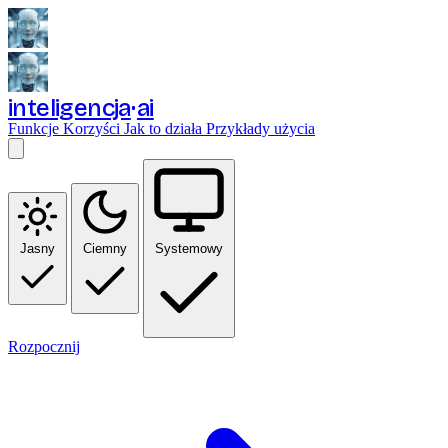
inteligencja
ai
Funkcje
Korzyści
Jak to działa
Przykłady użycia
Jasny
Ciemny
Systemowy
Rozpocznij