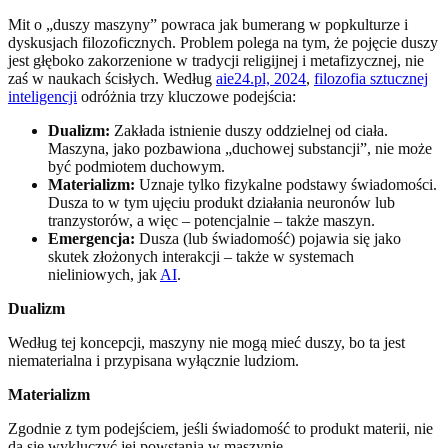
Mit o „duszy maszyny” powraca jak bumerang w popkulturze i
dyskusjach filozoficznych. Problem polega na tym, że pojęcie duszy
jest głęboko zakorzenione w tradycji religijnej i metafizycznej, nie
zaś w naukach ścisłych. Według
aie24.pl, 2024
,
filozofia sztucznej
inteligencji
odróżnia trzy kluczowe podejścia:
Dualizm:
Zakłada istnienie duszy oddzielnej od ciała.
Maszyna, jako pozbawiona „duchowej substancji”, nie może
być podmiotem duchowym.
Materializm:
Uznaje tylko fizykalne podstawy świadomości.
Dusza to w tym ujęciu produkt działania neuronów lub
tranzystorów, a więc – potencjalnie – także maszyn.
Emergencja:
Dusza (lub świadomość) pojawia się jako
skutek złożonych interakcji – także w systemach
nieliniowych, jak
AI
.
Dualizm
Według tej koncepcji, maszyny nie mogą mieć duszy, bo ta jest
niematerialna i przypisana wyłącznie ludziom.
Materializm
Zgodnie z tym podejściem, jeśli świadomość to produkt materii, nie
da się wykluczyć jej powstania w maszynie.