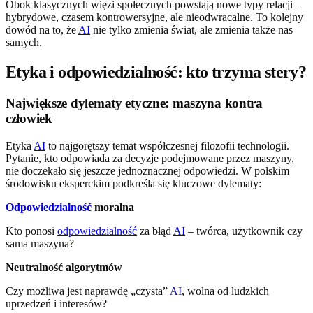
Obok klasycznych więzi społecznych powstają nowe typy relacji –
hybrydowe, czasem kontrowersyjne, ale nieodwracalne. To kolejny
dowód na to, że
AI
nie tylko zmienia świat, ale zmienia także nas
samych.
Etyka i odpowiedzialność: kto trzyma stery?
Największe dylematy etyczne: maszyna kontra
człowiek
Etyka
AI
to najgorętszy temat współczesnej filozofii technologii.
Pytanie, kto odpowiada za decyzje podejmowane przez maszyny,
nie doczekało się jeszcze jednoznacznej odpowiedzi. W polskim
środowisku eksperckim podkreśla się kluczowe dylematy:
Odpowiedzialność
moralna
Kto ponosi
odpowiedzialność
za błąd
AI
– twórca, użytkownik czy
sama maszyna?
Neutralność algorytmów
Czy możliwa jest naprawdę „czysta”
AI
, wolna od ludzkich
uprzedzeń i interesów?