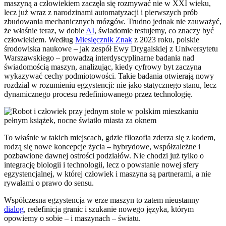
maszyną a człowiekiem zaczęła się rozmywać nie w XXI wieku,
lecz już wraz z narodzinami automatyzacji i pierwszych prób
zbudowania mechanicznych mózgów. Trudno jednak nie zauważyć,
że właśnie teraz, w dobie
AI
, świadomie testujemy, co znaczy być
człowiekiem. Według
Miesięcznik Znak
z 2023 roku, polskie
środowiska naukowe – jak zespół Ewy Drygalskiej z Uniwersytetu
Warszawskiego – prowadzą interdyscyplinarne badania nad
świadomością maszyn, analizując, kiedy cyfrowy byt zaczyna
wykazywać cechy podmiotowości. Takie badania otwierają nowy
rozdział w rozumieniu egzystencji: nie jako statycznego stanu, lecz
dynamicznego procesu redefiniowanego przez technologię.
To właśnie w takich miejscach, gdzie filozofia zderza się z kodem,
rodzą się nowe koncepcje życia – hybrydowe, współzależne i
pozbawione dawnej ostrości podziałów. Nie chodzi już tylko o
integrację biologii i technologii, lecz o powstanie nowej sfery
egzystencjalnej, w której człowiek i maszyna są partnerami, a nie
rywalami o prawo do sensu.
Współczesna egzystencja w erze maszyn to zatem nieustanny
dialog
, redefinicja granic i szukanie nowego języka, którym
opowiemy o sobie – i maszynach – światu.