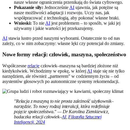
nasze własne ograniczenia przenikają do świata cyfrowego.
Pokazanie siły:
Jednocześnie
AI
ujawnia, jak potężne są
nasze możliwości adaptacji i rozwoju. Uczy nas, jak
współpracować z technologią, aby pokonać własne braki.
Wnioski:
To nie
AI
jest problemem – to sposób, w jaki jej
używamy i jakie wartości jej przekazujemy.
AI
stawia lustro przed naszymi wyborami. Ostatecznie to od nas
zależy, co w nim zobaczymy: własne lęki czy potencjał do zmiany.
Nowe formy relacji: człowiek, maszyna, społeczeństwo
Współczesne
relacje
człowiek–maszyna są bardziej złożone niż
kiedykolwiek. Wchodzimy w epokę, w której
AI
staje się nie tylko
narzędziem, ale również „partnerem” w codziennym życiu – od
asystentów głosowych po autonomiczne systemy rekomendacji.
"Relacja z maszyną to nie prosta zależność użytkownik–
narzędzie. To nowy rodzaj interakcji, która redefiniuje
pojęcie społeczeństwa." — Dr Karolina Ziemkiewicz,
badaczka relacji człowiek–
AI
,
Filozofia Sztucznej
Inteligencji, 2024