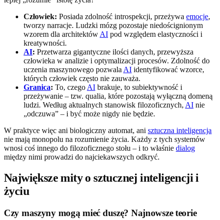
Człowiek:
Posiada zdolność introspekcji, przeżywa
emocje
,
tworzy narracje. Ludzki mózg pozostaje niedoścignionym
wzorem dla architektów
AI
pod względem elastyczności i
kreatywności.
AI
:
Przetwarza gigantyczne ilości danych, przewyższa
człowieka w analizie i optymalizacji procesów. Zdolność do
uczenia maszynowego pozwala
AI
identyfikować wzorce,
których człowiek często nie zauważa.
Granica
:
To, czego
AI
brakuje, to subiektywność i
przeżywanie – tzw. qualia, które pozostają wyłączną domeną
ludzi. Według aktualnych stanowisk filozoficznych,
AI
nie
„odczuwa” – i być może nigdy nie będzie.
W praktyce więc ani biologiczny automat, ani
sztuczna inteligencja
nie mają monopolu na rozumienie życia. Każdy z tych systemów
wnosi coś innego do filozoficznego stołu – i to właśnie
dialog
między nimi prowadzi do najciekawszych odkryć.
Największe mity o sztucznej inteligencji i
życiu
Czy maszyny mogą mieć duszę? Najnowsze teorie