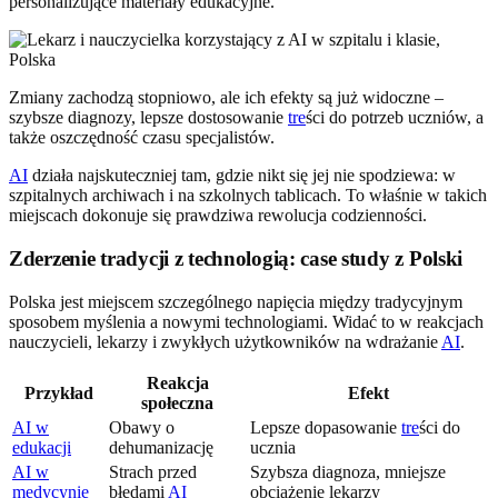
personalizujące materiały edukacyjne.
Zmiany zachodzą stopniowo, ale ich efekty są już widoczne –
szybsze diagnozy, lepsze dostosowanie
tre
ści do potrzeb uczniów, a
także oszczędność czasu specjalistów.
AI
działa najskuteczniej tam, gdzie nikt się jej nie spodziewa: w
szpitalnych archiwach i na szkolnych tablicach. To właśnie w takich
miejscach dokonuje się prawdziwa rewolucja codzienności.
Zderzenie tradycji z technologią: case study z Polski
Polska jest miejscem szczególnego napięcia między tradycyjnym
sposobem myślenia a nowymi technologiami. Widać to w reakcjach
nauczycieli, lekarzy i zwykłych użytkowników na wdrażanie
AI
.
Reakcja
Przykład
Efekt
społeczna
AI w
Obawy o
Lepsze dopasowanie
tre
ści do
edukacji
dehumanizację
ucznia
AI w
Strach przed
Szybsza diagnoza, mniejsze
medycynie
błędami
AI
obciążenie lekarzy