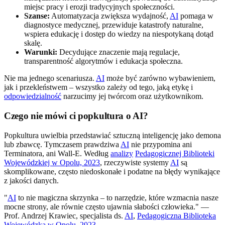
miejsc pracy i erozji tradycyjnych społeczności.
Szanse:
Automatyzacja zwiększa wydajność,
AI
pomaga w
diagnostyce medycznej, przewiduje katastrofy naturalne,
wspiera edukację i dostęp do wiedzy na niespotykaną dotąd
skalę.
Warunki:
Decydujące znaczenie mają regulacje,
transparentność algorytmów i edukacja społeczna.
Nie ma jednego scenariusza.
AI
może być zarówno wybawieniem,
jak i przekleństwem – wszystko zależy od tego, jaką etykę i
odpowiedzialność
narzucimy jej twórcom oraz użytkownikom.
Czego nie mówi ci popkultura o AI?
Popkultura uwielbia przedstawiać sztuczną inteligencję jako demona
lub zbawcę. Tymczasem prawdziwa
AI
nie przypomina ani
Terminatora, ani Wall-E. Według
analizy
Pedagogicznej Biblioteki
Wojewódzkiej w Opolu, 2023
, rzeczywiste systemy
AI
są
skomplikowane, często niedoskonałe i podatne na błędy wynikające
z jakości danych.
"
AI
to nie magiczna skrzynka – to narzędzie, które wzmacnia nasze
mocne strony, ale równie często ujawnia słabości człowieka." —
Prof. Andrzej Krawiec, specjalista ds.
AI
,
Pedagogiczna Biblioteka
Wojewódzka w Opolu, 2023