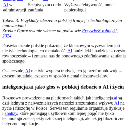
AI
w
Sceptycyzm co do
Wyższa efektywność, mniej
administracji
zaufania
papierologii
Tabela 3: Przykłady zderzenia polskiej tradycji z technologicznymi
innowacjami
Źródło: Opracowanie własne na podstawie
Przyszłość robotyki,
2024
Doświadczenie polskie pokazuje, że kluczowym wyzwaniem jest
nie tyle technologia, co mentalność.
AI
budzi lęki i nadzieje – często
równocześnie – i zmusza nas do ponownego zdefiniowania zaufania
społecznego.
Ostatecznie,
AI
nie tyle wypiera tradycję, co ją przeformułowuje –
czasem brutalnie, czasem w sposób niemal niezauważalny.
inteligencja.ai jako głos w polskiej debacie o AI i życiu
Rozmowy prowadzone na platformach takich jak inteligencja.
ai
są
dziś jednym z najważniejszych narzędzi zrozumienia wpływu
AI
na
życie i filozofię w Polsce. Serwis ten regularnie organizuje dyskusje
i
analizy
, które pomagają użytkownikom lepiej pojąć nie tylko
technologiczne aspekty sztucznej inteligencji, ale też jej filozoficzne
i etyczne implikacje.