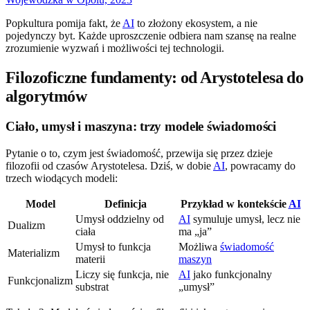
Popkultura pomija fakt, że
AI
to złożony ekosystem, a nie
pojedynczy byt. Każde uproszczenie odbiera nam szansę na realne
zrozumienie wyzwań i możliwości tej technologii.
Filozoficzne fundamenty: od Arystotelesa do
algorytmów
Ciało, umysł i maszyna: trzy modele świadomości
Pytanie o to, czym jest świadomość, przewija się przez dzieje
filozofii od czasów Arystotelesa. Dziś, w dobie
AI
, powracamy do
trzech wiodących modeli:
Model
Definicja
Przykład w kontekście
AI
Umysł oddzielny od
AI
symuluje umysł, lecz nie
Dualizm
ciała
ma „ja”
Umysł to funkcja
Możliwa
świadomość
Materializm
materii
maszyn
Liczy się funkcja, nie
AI
jako funkcjonalny
Funkcjonalizm
substrat
„umysł”