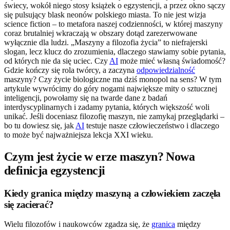
świecy, wokół niego stosy książek o egzystencji, a przez okno sączy
się pulsujący blask neonów polskiego miasta. To nie jest wizja
science fiction – to metafora naszej codzienności, w której maszyny
coraz brutalniej wkraczają w obszary dotąd zarezerwowane
wyłącznie dla ludzi. „Maszyny a filozofia życia” to niefrajerski
slogan, lecz klucz do zrozumienia, dlaczego stawiamy sobie pytania,
od których nie da się uciec. Czy
AI
może mieć własną świadomość?
Gdzie kończy się rola twórcy, a zaczyna
odpowiedzialność
maszyny? Czy życie biologiczne ma dziś monopol na sens? W tym
artykule wywrócimy do góry nogami największe mity o sztucznej
inteligencji, powołamy się na twarde dane z badań
interdyscyplinarnych i zadamy pytania, których większość woli
unikać. Jeśli doceniasz filozofię maszyn, nie zamykaj przeglądarki –
bo tu dowiesz się, jak
AI
testuje nasze człowieczeństwo i dlaczego
to może być najważniejsza lekcja XXI wieku.
Czym jest życie w erze maszyn? Nowa
definicja egzystencji
Kiedy granica między maszyną a człowiekiem zaczęła
się zacierać?
Wielu filozofów i naukowców zgadza się, że
granica
między