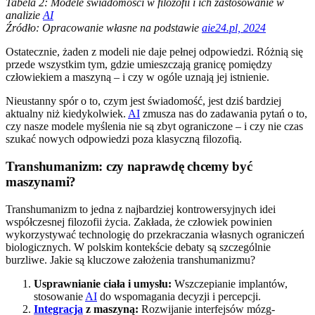
Tabela 2: Modele świadomości w filozofii i ich zastosowanie w
analizie
AI
Źródło: Opracowanie własne na podstawie
aie24.pl, 2024
Ostatecznie, żaden z modeli nie daje pełnej odpowiedzi. Różnią się
przede wszystkim tym, gdzie umieszczają granicę pomiędzy
człowiekiem a maszyną – i czy w ogóle uznają jej istnienie.
Nieustanny spór o to, czym jest świadomość, jest dziś bardziej
aktualny niż kiedykolwiek.
AI
zmusza nas do zadawania pytań o to,
czy nasze modele myślenia nie są zbyt ograniczone – i czy nie czas
szukać nowych odpowiedzi poza klasyczną filozofią.
Transhumanizm: czy naprawdę chcemy być
maszynami?
Transhumanizm to jedna z najbardziej kontrowersyjnych idei
współczesnej filozofii życia. Zakłada, że człowiek powinien
wykorzystywać technologię do przekraczania własnych ograniczeń
biologicznych. W polskim kontekście debaty są szczególnie
burzliwe. Jakie są kluczowe założenia transhumanizmu?
Usprawnianie ciała i umysłu:
Wszczepianie implantów,
stosowanie
AI
do wspomagania decyzji i percepcji.
Integracja
z maszyną:
Rozwijanie interfejsów mózg-