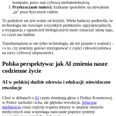
komputer, prace nad cyfrową nieśmiertelnością.
Przekraczanie śmierci:
Szukanie sposobów na utrwalenie
„ja” poza fizycznym ciałem.
To podejście nie jest wolne od krytyki. Wielu badaczy podkreśla, że
technologia nie rozwiąże wszystkich problemów egzystencjalnych,
a rezygnacja z ograniczeń biologicznych może oznaczać utratę tego,
co czyni nas ludźmi.
Transhumanizm to nie tylko technologia, ale też pytanie o wartości –
i o to, czy jesteśmy gotowi zrezygnować z części człowieczeństwa
na rzecz cyfrowej ulepszoności.
Polska perspektywa: jak AI zmienia nasze
codzienne życie
AI w polskiej służbie zdrowia i edukacji: niewidoczne
rewolucje
Choć w debatach o
AI
często dominują głosy z Doliny Krzemowej,
w Polsce zachodzi cicha, ale głęboka rewolucja.
Sztuczna
inteligencja
coraz częściej wspiera lekarzy w analizie obrazów
medycznych oraz wspomaga nauczanie poprzez systemy