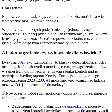
Emergencja
Najnowsze teorie wskazują, że dusza to efekt złożoności – a więc
teoretycznie możliwa również w
AI
.
W praktyce żadne z tych podejść nie daje jednoznacznej
odpowiedzi. To raczej pytanie o to, jak rozumiemy „duszę” – i czy
jesteśmy gotowi uznać, że coś, co powstało z kodu, może mieć
głębię, która dotąd była zarezerwowana tylko dla ludzi.
AI jako zagrożenie czy wybawienie dla człowieka?
Dyskusja o
AI
jako „zagrożeniu” to klasyka debat filozoficznych i
medialnych. Jednak rzadko mówi się o tym, że zagrożenie nie tkwi
w samej technologii, lecz w jej użyciu i braku kontroli nad jej
rozwojem. Według raportu Komisji Europejskiej dotyczącego
rozporządzenia 2023/1230,
AI
może zarówno wzmacniać ludzkie
możliwości, jak i prowadzić do nadużyć.
Zagrożenia:
AI
powielają ludzkie
uprzedzenia
, mogą być
narzędziem kontroli i inwigilacji, prowadzą do automatyzacji