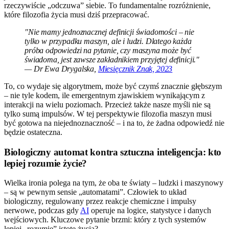
rzeczywiście „odczuwa” siebie. To fundamentalne rozróżnienie,
które filozofia życia musi dziś przepracować.
"Nie mamy jednoznacznej definicji świadomości – nie
tylko w przypadku maszyn, ale i ludzi. Dlatego każda
próba odpowiedzi na pytanie, czy maszyna może być
świadoma, jest zawsze zakładnikiem przyjętej definicji."
— Dr Ewa Drygalska,
Miesięcznik Znak, 2023
To, co wydaje się algorytmem, może być czymś znacznie głębszym
– nie tyle kodem, ile emergentnym zjawiskiem wynikającym z
interakcji na wielu poziomach. Przecież także nasze myśli nie są
tylko sumą impulsów. W tej perspektywie filozofia maszyn musi
być gotowa na niejednoznaczność – i na to, że żadna odpowiedź nie
będzie ostateczna.
Biologiczny automat kontra sztuczna inteligencja: kto
lepiej rozumie życie?
Wielka ironia polega na tym, że oba te światy – ludzki i maszynowy
– są w pewnym sensie „automatami”. Człowiek to układ
biologiczny, regulowany przez reakcje chemiczne i impulsy
nerwowe, podczas gdy
AI
operuje na logice, statystyce i danych
wejściowych. Kluczowe pytanie brzmi: który z tych systemów
lepiej „rozumie” istotę życia?