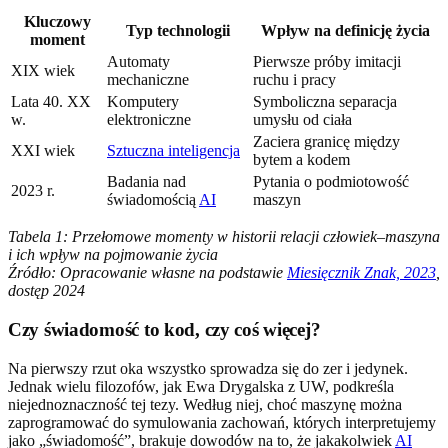
Kluczowy
Typ technologii
Wpływ na definicję życia
moment
Automaty
Pierwsze próby imitacji
XIX wiek
mechaniczne
ruchu i pracy
Lata 40. XX
Komputery
Symboliczna separacja
w.
elektroniczne
umysłu od ciała
Zaciera granicę między
XXI wiek
Sztuczna inteligencja
bytem a kodem
Badania nad
Pytania o podmiotowość
2023 r.
świadomością
AI
maszyn
Tabela 1: Przełomowe momenty w historii relacji człowiek–maszyna
i ich wpływ na pojmowanie życia
Źródło: Opracowanie własne na podstawie
Miesięcznik Znak, 2023
,
dostęp 2024
Czy świadomość to kod, czy coś więcej?
Na pierwszy rzut oka wszystko sprowadza się do zer i jedynek.
Jednak wielu filozofów, jak Ewa Drygalska z UW, podkreśla
niejednoznaczność tej tezy. Według niej, choć maszynę można
zaprogramować do symulowania zachowań, których interpretujemy
jako „świadomość”, brakuje dowodów na to, że jakakolwiek
AI