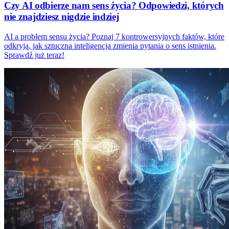
Czy AI odbierze nam sens życia? Odpowiedzi, których
nie znajdziesz nigdzie indziej
AI a problem sensu życia? Poznaj 7 kontrowersyjnych faktów, które
odkryją, jak sztuczna inteligencja zmienia pytania o sens istnienia.
Sprawdź już teraz!