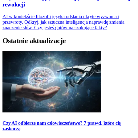
rewolucji
AI w kontekście filozofii języka odsłania ukryte wyzwania i
przewroty. Odkryj, jak sztuczna inteligencja naprawdę zmienia
znaczenie słów. Czy jesteś gotów na szokujące fakty?
Ostatnie aktualizacje
Czy AI odbierze nam człowieczeństwo? 7 prawd, które cię
zaskoczą