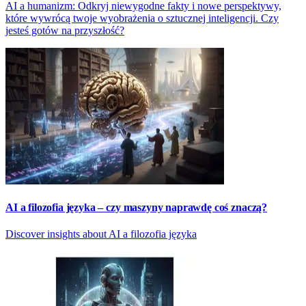
AI a humanizm: Odkryj niewygodne fakty i nowe perspektywy,
które wywrócą twoje wyobrażenia o sztucznej inteligencji. Czy
jesteś gotów na przyszłość?
AI a filozofia języka – czy maszyny naprawdę coś znaczą?
Discover insights about AI a filozofia języka