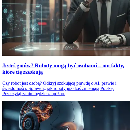
Jesteś gotów? Roboty mogą być osobami – oto fakty,
które cię zszokują
Czy robot jest osobą? Odkryj szokującą prawdę o AI, prawie i
świadomości. Sprawdź, jak roboty już dziś zmieniają Polskę.
Przeczytaj zanim będzie za późno.