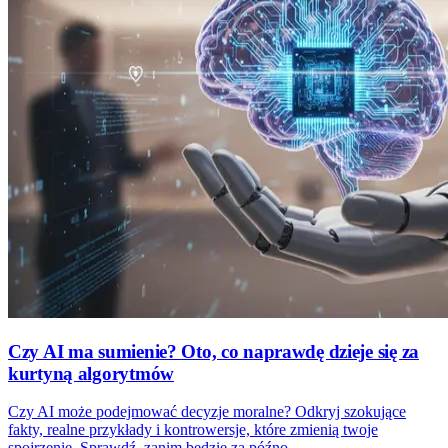
Czy AI ma sumienie? Oto, co naprawdę dzieje się za
kurtyną algorytmów
Czy AI może podejmować decyzje moralne? Odkryj szokujące
fakty, realne przykłady i kontrowersje, które zmienią twoje
spojrzenie. Sprawdź, zanim będzie za późno.