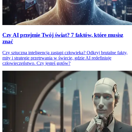
Czy AI przejmie Twój świat? 7 faktów, które musisz
znać
Czy sztuczna inteligencja zastąpi człowieka? Odkryj brutalne fakty,
mity i strategie przetrwania w świecie, gdzie AI redefiniuje
człowieczeństwo. Czy jesteś gotów?