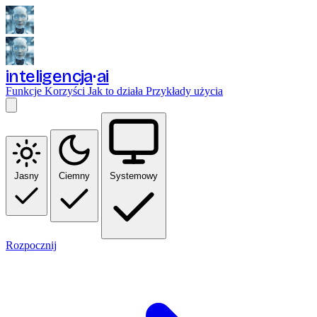
inteligencja
ai
Funkcje
Korzyści
Jak to działa
Przykłady użycia
Jasny
Ciemny
Systemowy
Rozpocznij