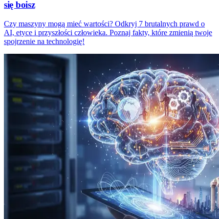
się boisz
Czy maszyny mogą mieć wartości? Odkryj 7 brutalnych prawd o
AI, etyce i przyszłości człowieka. Poznaj fakty, które zmienią twoje
spojrzenie na technologię!