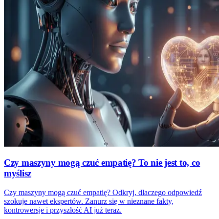
Czy maszyny mogą czuć empatię? To nie jest to, co
myślisz
Czy maszyny mogą czuć empatię? Odkryj, dlaczego odpowiedź
szokuje nawet ekspertów. Zanurz się w nieznane fakty,
kontrowersje i przyszłość AI już teraz.