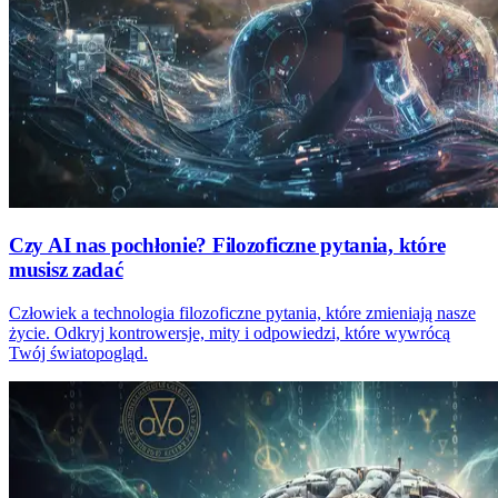
Czy AI nas pochłonie? Filozoficzne pytania, które
musisz zadać
Człowiek a technologia filozoficzne pytania, które zmieniają nasze
życie. Odkryj kontrowersje, mity i odpowiedzi, które wywrócą
Twój światopogląd.