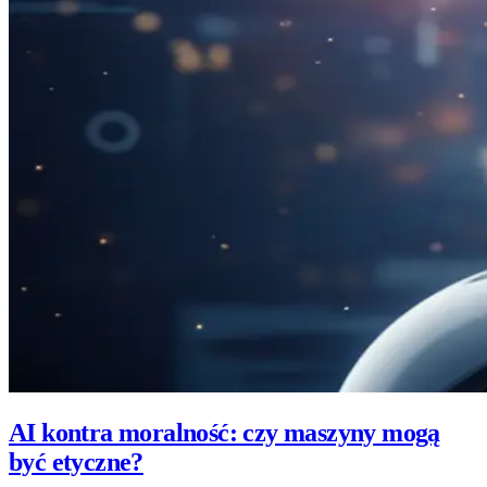
AI kontra moralność: czy maszyny mogą
być etyczne?