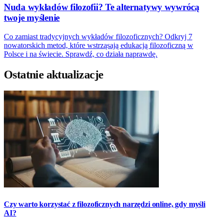
Nuda wykładów filozofii? Te alternatywy wywrócą
twoje myślenie
Co zamiast tradycyjnych wykładów filozoficznych? Odkryj 7
nowatorskich metod, które wstrząsają edukacją filozoficzną w
Polsce i na świecie. Sprawdź, co działa naprawdę.
Ostatnie aktualizacje
Czy warto korzystać z filozoficznych narzędzi online, gdy myśli
AI?