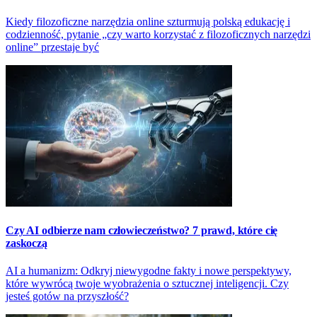
Kiedy filozoficzne narzędzia online szturmują polską edukację i
codzienność, pytanie „czy warto korzystać z filozoficznych narzędzi
online” przestaje być
Czy AI odbierze nam człowieczeństwo? 7 prawd, które cię
zaskoczą
AI a humanizm: Odkryj niewygodne fakty i nowe perspektywy,
które wywrócą twoje wyobrażenia o sztucznej inteligencji. Czy
jesteś gotów na przyszłość?