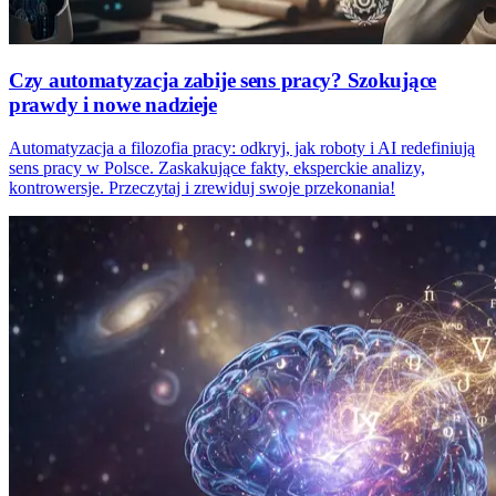
Czy automatyzacja zabije sens pracy? Szokujące
prawdy i nowe nadzieje
Automatyzacja a filozofia pracy: odkryj, jak roboty i AI redefiniują
sens pracy w Polsce. Zaskakujące fakty, eksperckie analizy,
kontrowersje. Przeczytaj i zrewiduj swoje przekonania!