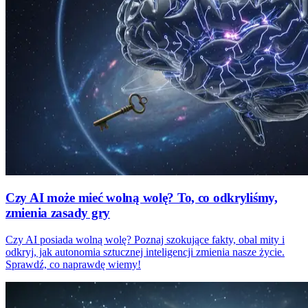
Czy AI może mieć wolną wolę? To, co odkryliśmy,
zmienia zasady gry
Czy AI posiada wolną wolę? Poznaj szokujące fakty, obal mity i
odkryj, jak autonomia sztucznej inteligencji zmienia nasze życie.
Sprawdź, co naprawdę wiemy!