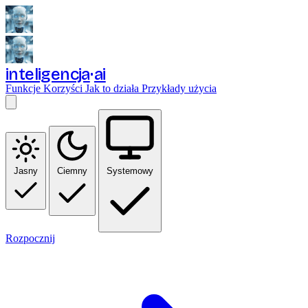
inteligencja
ai
Funkcje
Korzyści
Jak to działa
Przykłady użycia
Jasny
Ciemny
Systemowy
Rozpocznij