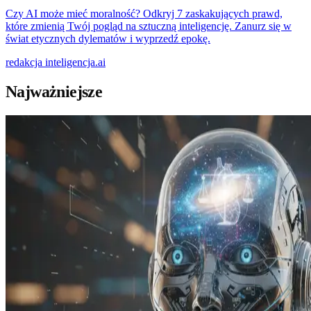
Czy AI może mieć moralność? Odkryj 7 zaskakujących prawd,
które zmienią Twój pogląd na sztuczną inteligencję. Zanurz się w
świat etycznych dylematów i wyprzedź epokę.
redakcja
inteligencja.ai
Najważniejsze