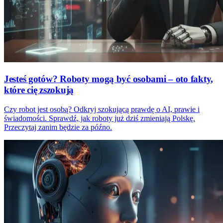
Jesteś gotów? Roboty mogą być osobami – oto fakty,
które cię zszokują
Czy robot jest osobą? Odkryj szokującą prawdę o AI, prawie i
świadomości. Sprawdź, jak roboty już dziś zmieniają Polskę.
Przeczytaj zanim będzie za późno.