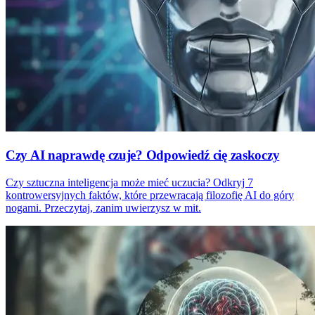
Czy AI naprawdę czuje? Odpowiedź cię zaskoczy
Czy sztuczna inteligencja może mieć uczucia? Odkryj 7
kontrowersyjnych faktów, które przewracają filozofię AI do góry
nogami. Przeczytaj, zanim uwierzysz w mit.