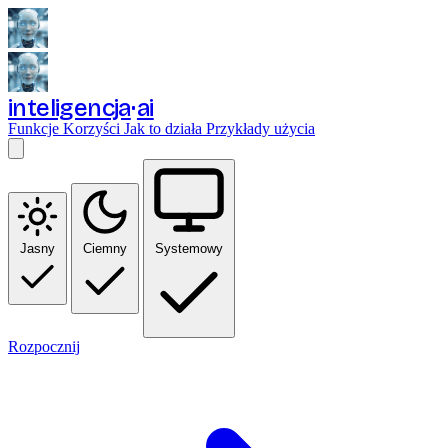
inteligencja
ai
Funkcje
Korzyści
Jak to działa
Przykłady użycia
Jasny
Ciemny
Systemowy
Rozpocznij