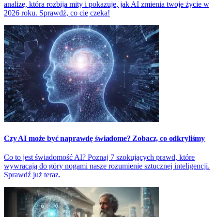
analizę, która rozbija mity i pokazuje, jak AI zmienia twoje życie w
2026 roku. Sprawdź, co cię czeka!
Czy AI może być naprawdę świadome? Zobacz, co odkryliśmy
Co to jest świadomość AI? Poznaj 7 szokujących prawd, które
wywracają do góry nogami nasze rozumienie sztucznej inteligencji.
Sprawdź już teraz.