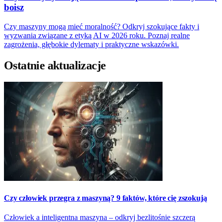
boisz
Czy maszyny mogą mieć moralność? Odkryj szokujące fakty i
wyzwania związane z etyką AI w 2026 roku. Poznaj realne
zagrożenia, głębokie dylematy i praktyczne wskazówki.
Ostatnie aktualizacje
Czy człowiek przegra z maszyną? 9 faktów, które cię zszokują
Człowiek a inteligentna maszyna – odkryj bezlitośnie szczerą