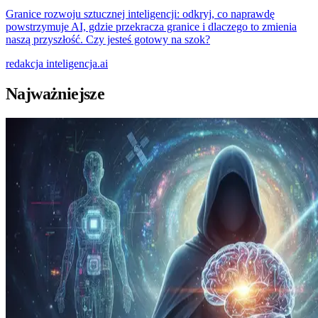
Granice rozwoju sztucznej inteligencji: odkryj, co naprawdę
powstrzymuje AI, gdzie przekracza granice i dlaczego to zmienia
naszą przyszłość. Czy jesteś gotowy na szok?
redakcja
inteligencja.ai
Najważniejsze