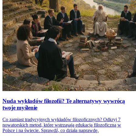
Nuda wykładów filozofii? Te alternatywy wywrócą
twoje myślenie
Co zamiast tradycyjnych wykładów filozoficznych? Odkryj 7
nowatorskich metod, które wstrząsają edukacją filozoficzną w
Polsce i na świecie. Sprawdź, co działa naprawdę.