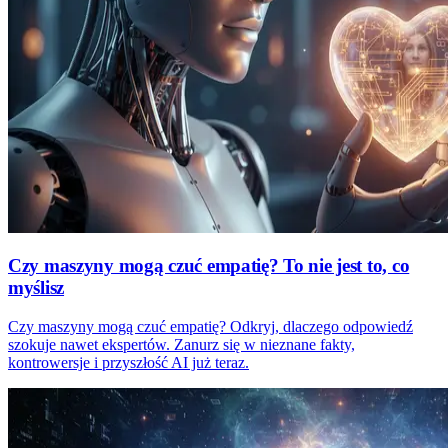
Czy maszyny mogą czuć empatię? To nie jest to, co
myślisz
Czy maszyny mogą czuć empatię? Odkryj, dlaczego odpowiedź
szokuje nawet ekspertów. Zanurz się w nieznane fakty,
kontrowersje i przyszłość AI już teraz.