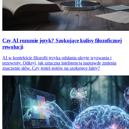
Czy AI rozumie język? Szokujące kulisy filozoficznej
rewolucji
AI w kontekście filozofii języka odsłania ukryte wyzwania i
przewroty. Odkryj, jak sztuczna inteligencja naprawdę zmienia
znaczenie słów. Czy jesteś gotów na szokujące fakty?