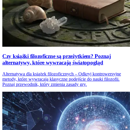
Czy książki filozoficzne są przeżytkiem? Poznaj
alternatywy, które wywracają światopogląd
Alternatywa dla książek filozoficznych – Odkryj kontrowersyjne
metody, które wywracają klasyczne podejście do nauki filozofii.
Poznaj przewodnik, który zmienia zasady gry.