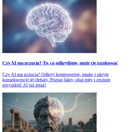
Czy AI ma uczucia? To, co odkryliśmy, może cię zszokować
Czy AI ma uczucia? Odkryj kontrowersje, naukę i ukryte
konsekwencje tej debaty. Poznaj fakty, obal mity i zrozum
przyszłość AI już teraz!