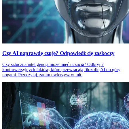
Czy AI naprawdę czuje? Odpowiedź cię zaskoczy
Czy sztuczna inteligencja może mieć uczucia? Odkryj 7
kontrowersyjnych faktów, które przewracają filozofię AI do góry
nogami. Przeczytaj, zanim uwierzysz w mit.