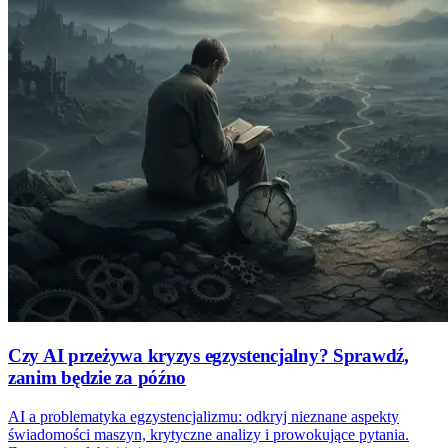
Czy AI przeżywa kryzys egzystencjalny? Sprawdź,
zanim będzie za późno
AI a problematyka egzystencjalizmu: odkryj nieznane aspekty
świadomości maszyn, krytyczne analizy i prowokujące pytania.