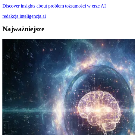
Discover insights about problem tożsamości w erze AI
redakcja
inteligencja.ai
Najważniejsze