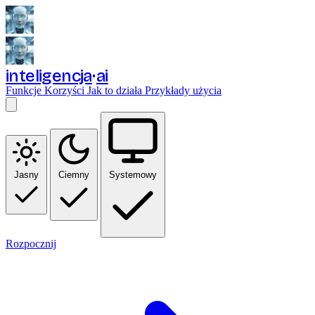
inteligencja
ai
Funkcje
Korzyści
Jak to działa
Przykłady użycia
Jasny
Ciemny
Systemowy
Rozpocznij