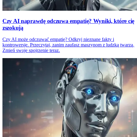
Czy AI naprawdę odczuwa empatię? Wyniki, które cię
zszokują
Czy AI może odczuwać empatię? Odkryj nieznane fakty i
kontrowersje. Przeczytaj, zanim zaufasz maszynom z ludzką twarzą.
Zmień swoje spojrzenie teraz.