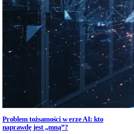
Problem tożsamości w erze AI: kto
naprawdę jest „mną”?