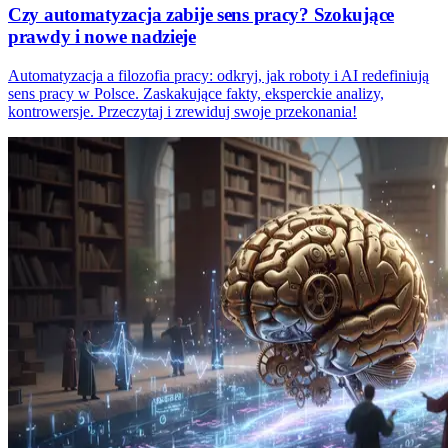
Czy automatyzacja zabije sens pracy? Szokujące
prawdy i nowe nadzieje
Automatyzacja a filozofia pracy: odkryj, jak roboty i AI redefiniują
sens pracy w Polsce. Zaskakujące fakty, eksperckie analizy,
kontrowersje. Przeczytaj i zrewiduj swoje przekonania!