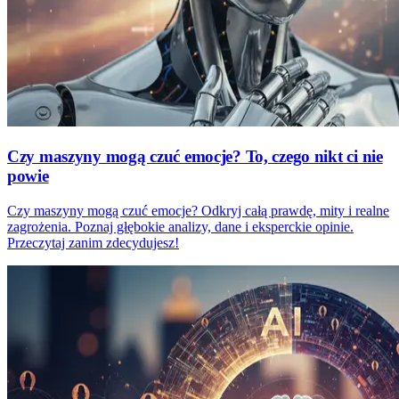
Czy maszyny mogą czuć emocje? To, czego nikt ci nie
powie
Czy maszyny mogą czuć emocje? Odkryj całą prawdę, mity i realne
zagrożenia. Poznaj głębokie analizy, dane i eksperckie opinie.
Przeczytaj zanim zdecydujesz!