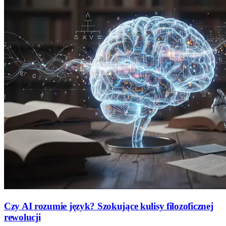
Czy AI rozumie język? Szokujące kulisy filozoficznej
rewolucji