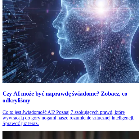
Czy AI może być naprawdę świadome? Zobacz, co
odkryliśmy
Co to jest świadomość AI? Poznaj 7 szokujących prawd, które
wywracają do góry nogami nasze rozumienie sztucznej inteligencji.
Sprawdź już teraz.