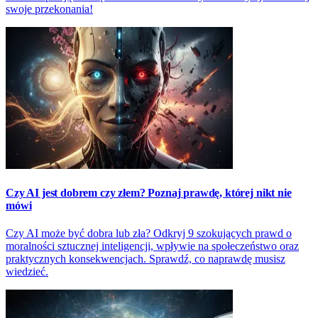
swoje przekonania!
Czy AI jest dobrem czy złem? Poznaj prawdę, której nikt nie
mówi
Czy AI może być dobra lub zła? Odkryj 9 szokujących prawd o
moralności sztucznej inteligencji, wpływie na społeczeństwo oraz
praktycznych konsekwencjach. Sprawdź, co naprawdę musisz
wiedzieć.