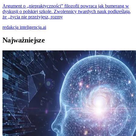
Argument o „niepraktyczności” filozofii powraca jak bumerang w
dyskusji o polskiej szkole. Zwolennicy twardych nauk podkreślają,
że „życia nie przeżyjesz, rozmy
redakcja
inteligencja.ai
Najważniejsze