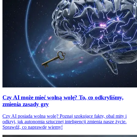
Czy AI może mieć wolną wolę? To, co odkryliśmy,
zmienia zasady gry
Czy AI posiada wolną wolę? Poznaj szokujące fakty, obal mity i
odkryj, jak autonomia sztucznej inteligencji zmienia nasze życie.
Sprawdź, co naprawdę wiemy!