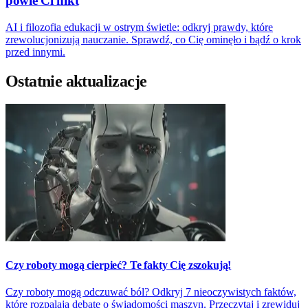
powie Ci nikt
AI i filozofia edukacji w ostrym świetle: odkryj prawdy, które
zrewolucjonizują nauczanie. Sprawdź, co Cię ominęło i bądź o krok
przed innymi.
Ostatnie aktualizacje
Czy roboty mogą cierpieć? Te fakty Cię zszokują!
Czy roboty mogą odczuwać ból? Odkryj 7 nieoczywistych faktów,
które rozpalają debatę o świadomości maszyn. Przeczytaj i zrewiduj