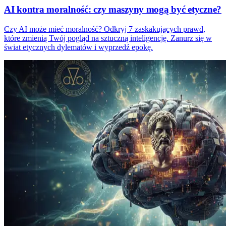
AI kontra moralność: czy maszyny mogą być etyczne?
Czy AI może mieć moralność? Odkryj 7 zaskakujących prawd,
które zmienią Twój pogląd na sztuczną inteligencję. Zanurz się w
świat etycznych dylematów i wyprzedź epokę.