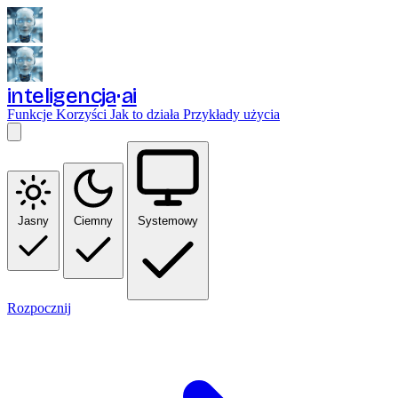
inteligencja
ai
Funkcje
Korzyści
Jak to działa
Przykłady użycia
Jasny
Ciemny
Systemowy
Rozpocznij