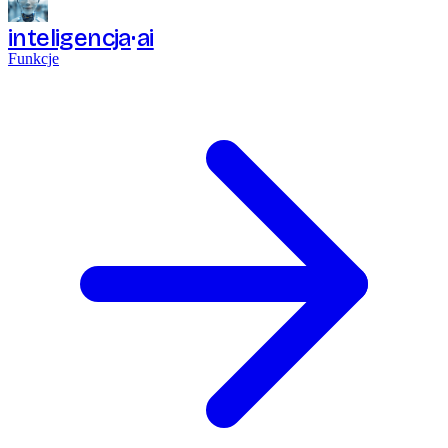
inteligencja
ai
Funkcje