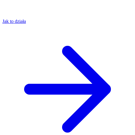
Jak to działa