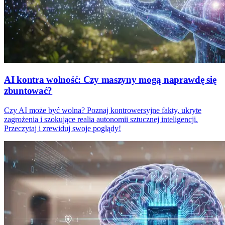
AI kontra wolność: Czy maszyny mogą naprawdę się
zbuntować?
Czy AI może być wolna? Poznaj kontrowersyjne fakty, ukryte
zagrożenia i szokujące realia autonomii sztucznej inteligencji.
Przeczytaj i zrewiduj swoje poglądy!