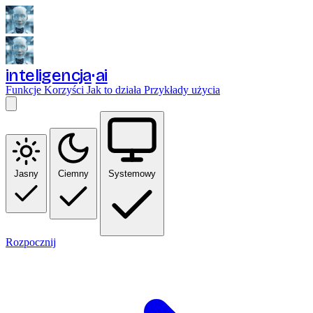
inteligencja
ai
Funkcje
Korzyści
Jak to działa
Przykłady użycia
Jasny
Ciemny
Systemowy
Rozpocznij