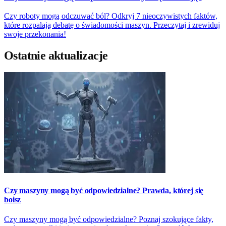
Czy roboty mogą odczuwać ból? Odkryj 7 nieoczywistych faktów,
które rozpalają debatę o świadomości maszyn. Przeczytaj i zrewiduj
swoje przekonania!
Ostatnie aktualizacje
Czy maszyny mogą być odpowiedzialne? Prawda, której się
boisz
Czy maszyny mogą być odpowiedzialne? Poznaj szokujące fakty,