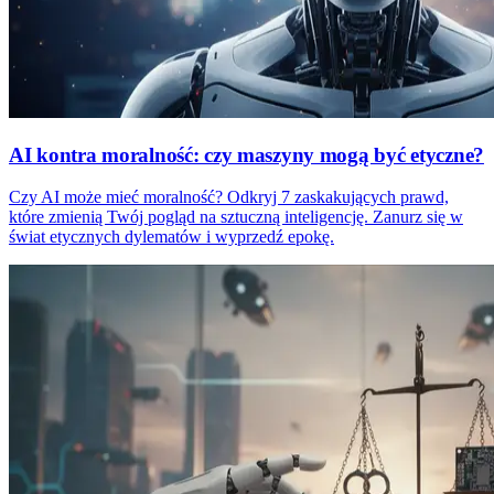
AI kontra moralność: czy maszyny mogą być etyczne?
Czy AI może mieć moralność? Odkryj 7 zaskakujących prawd,
które zmienią Twój pogląd na sztuczną inteligencję. Zanurz się w
świat etycznych dylematów i wyprzedź epokę.