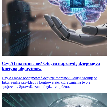
Czy AI ma sumienie? Oto, co naprawdę dzieje się za
kurtyną algorytmów
Czy AI może podejmować decyzje moralne? Odkryj szokujące
fakty, realne przykłady i kontrowersje, które zmienią twoje
spojrzenie. Sprawdź, zanim będzie za późno.