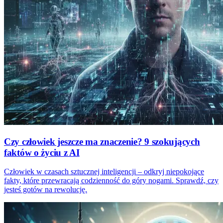
Czy człowiek jeszcze ma znaczenie? 9 szokujących
faktów o życiu z AI
Człowiek w czasach sztucznej inteligencji – odkryj niepokojące
fakty, które przewracają codzienność do góry nogami. Sprawdź, czy
jesteś gotów na rewolucję.