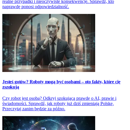
realne przypadki i nieoczywiste konsekwencje. Sprawdź, kto
naprawdę ponosi odpowiedzialność.
Jesteś gotów? Roboty mogą być osobami – oto fakty, które cię
zszokują
Czy robot jest osobą? Odkryj szokującą prawdę o AI, prawie i
świadomości. Sprawdź, jak roboty już dziś zmieniają Polskę.
Przeczytaj zanim będzie za późno.