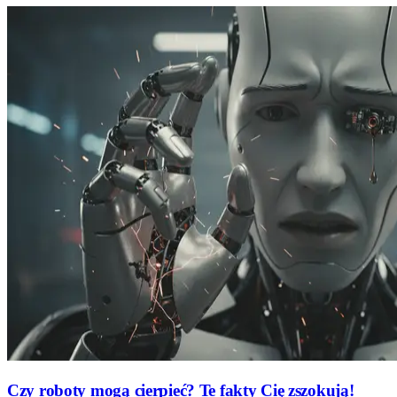
Czy roboty mogą cierpieć? Te fakty Cię zszokują!