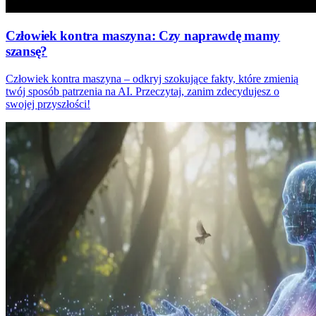
Człowiek kontra maszyna: Czy naprawdę mamy
szansę?
Człowiek kontra maszyna – odkryj szokujące fakty, które zmienią
twój sposób patrzenia na AI. Przeczytaj, zanim zdecydujesz o
swojej przyszłości!