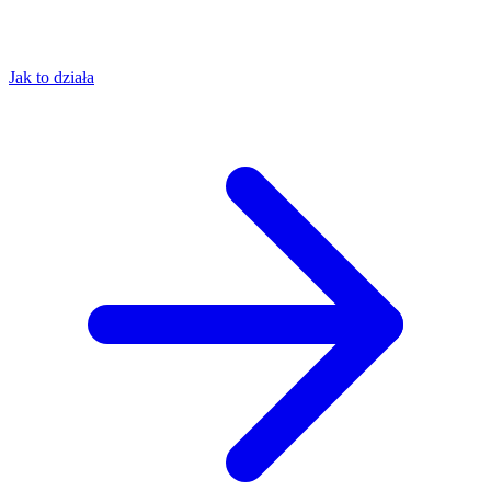
Jak to działa