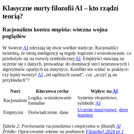
Klasyczne nurty filozofii AI – kto rządzi
teorią?
Racjonalizm kontra empiria: wieczna wojna
poglądów
W świecie
AI
zderzają się dwie wielkie tradycje. Racjonaliści
twierdzą, że istotą inteligencji są reguły logiczne i wnioskowanie, co
przełożyło się na rozwój symbolicznej
AI
. Empiryści stawiają na
uczenie się z danych, prowadząc do dominacji sieci neuronowych i
algorytmów opartych na statystyce. Konflikt ten widać w praktyce:
czy lepiej tworzyć
AI
„od ogólnych zasad”, czy „uczyć ją na
przykładach”?
Nurt
Kluczowa cecha
Wpływ na
AI
Logika, wnioskowanie
Systemy ekspertowe,
Racjonalizm
formalne
symbolic
AI
Uczenie maszynowe
,
deep
Empiryzm
Doświadczenie, dane
learning
Tabela 2: Porównanie racjonalizmu i empiryzmu w filozofii
AI
Źródło: Opracowanie własne na podstawie
Filozofuj! 2024 nr 1