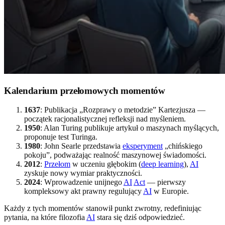
Kalendarium przełomowych momentów
1637
: Publikacja „Rozprawy o metodzie” Kartezjusza —
początek racjonalistycznej refleksji nad myśleniem.
1950
: Alan Turing publikuje artykuł o maszynach myślących,
proponuje test Turinga.
1980
: John Searle przedstawia
eksperyment
„chińskiego
pokoju”, podważając realność maszynowej świadomości.
2012
:
Przełom
w uczeniu głębokim (
deep learning
),
AI
zyskuje nowy wymiar praktyczności.
2024
: Wprowadzenie unijnego
AI
Act
— pierwszy
kompleksowy akt prawny regulujący
AI
w Europie.
Każdy z tych momentów stanowił punkt zwrotny, redefiniując
pytania, na które filozofia
AI
stara się dziś odpowiedzieć.