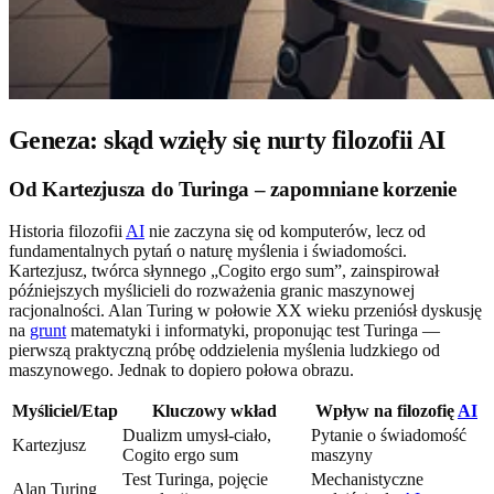
Geneza: skąd wzięły się nurty filozofii AI
Od Kartezjusza do Turinga – zapomniane korzenie
Historia filozofii
AI
nie zaczyna się od komputerów, lecz od
fundamentalnych pytań o naturę myślenia i świadomości.
Kartezjusz, twórca słynnego „Cogito ergo sum”, zainspirował
późniejszych myślicieli do rozważenia granic maszynowej
racjonalności. Alan Turing w połowie XX wieku przeniósł dyskusję
na
grunt
matematyki i informatyki, proponując test Turinga —
pierwszą praktyczną próbę oddzielenia myślenia ludzkiego od
maszynowego. Jednak to dopiero połowa obrazu.
Myśliciel/Etap
Kluczowy wkład
Wpływ na filozofię
AI
Dualizm umysł-ciało,
Pytanie o świadomość
Kartezjusz
Cogito ergo sum
maszyny
Test Turinga, pojęcie
Mechanistyczne
Alan Turing