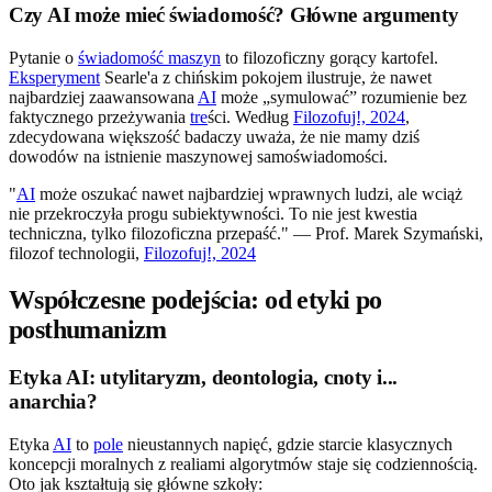
Czy AI może mieć świadomość? Główne argumenty
Pytanie o
świadomość maszyn
to filozoficzny gorący kartofel.
Eksperyment
Searle'a z chińskim pokojem ilustruje, że nawet
najbardziej zaawansowana
AI
może „symulować” rozumienie bez
faktycznego przeżywania
tre
ści. Według
Filozofuj!, 2024
,
zdecydowana większość badaczy uważa, że nie mamy dziś
dowodów na istnienie maszynowej samoświadomości.
"
AI
może oszukać nawet najbardziej wprawnych ludzi, ale wciąż
nie przekroczyła progu subiektywności. To nie jest kwestia
techniczna, tylko filozoficzna przepaść." — Prof. Marek Szymański,
filozof technologii,
Filozofuj!, 2024
Współczesne podejścia: od etyki po
posthumanizm
Etyka AI: utylitaryzm, deontologia, cnoty i...
anarchia?
Etyka
AI
to
pole
nieustannych napięć, gdzie starcie klasycznych
koncepcji moralnych z realiami algorytmów staje się codziennością.
Oto jak kształtują się główne szkoły: