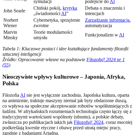
symulacji
podejście do
AI
Chiński pokój,
krytyka
Debata o znaczeniu i
John Searle
„świadomości
AI
”
intencjach
Norbert
Cybernetyka, sprzężenie
Zarządzanie informacją
,
Wiener
zwrotne
automatyzacja
Marvin
Teorie modularności
Funkcjonalizm w
AI
Minsky
umysłu
Tabela 1: Kluczowe postaci i idee kształtujące fundamenty filozofii
sztucznej inteligencji
Źródło: Opracowanie własne na podstawie
Filozofuj! 2024 nr 1
(55)
Nieoczywiste wpływy kulturowe – Japonia, Afryka,
Polska
Filozofia
AI
nie jest wyłącznie zachodnia. Japońska kultura, oparta
na animizmie, traktuje maszyny niemal jak byty obdarzone duszą,
co wpływa na społeczne akceptowanie robotów współistniejących z
ludźmi. W afrykańskich rozumieniach technologia często łączy się z
tradycyjnymi wartościami wspólnoty (ubuntu), a polskie debaty,
zwłaszcza po publikacjach takich jak
Filozofuj! 2024
, coraz mocniej
podkreślają kwestie etyczne i obawę przed utratą miejsc pracy,
zgodnie z badaniami Ariadna.