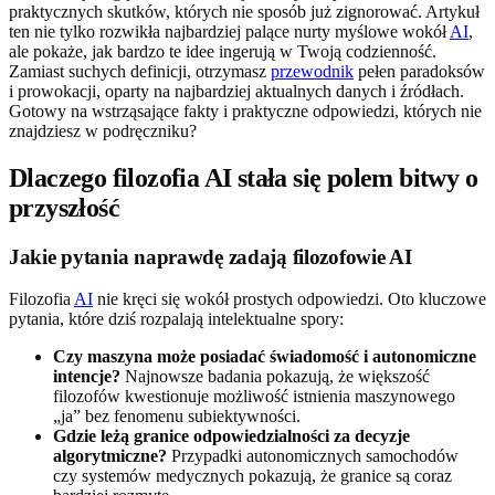
praktycznych skutków, których nie sposób już zignorować. Artykuł
ten nie tylko rozwikła najbardziej palące nurty myślowe wokół
AI
,
ale pokaże, jak bardzo te idee ingerują w Twoją codzienność.
Zamiast suchych definicji, otrzymasz
przewodnik
pełen paradoksów
i prowokacji, oparty na najbardziej aktualnych danych i źródłach.
Gotowy na wstrząsające fakty i praktyczne odpowiedzi, których nie
znajdziesz w podręczniku?
Dlaczego filozofia AI stała się polem bitwy o
przyszłość
Jakie pytania naprawdę zadają filozofowie AI
Filozofia
AI
nie kręci się wokół prostych odpowiedzi. Oto kluczowe
pytania, które dziś rozpalają intelektualne spory:
Czy maszyna może posiadać świadomość i autonomiczne
intencje?
Najnowsze badania pokazują, że większość
filozofów kwestionuje możliwość istnienia maszynowego
„ja” bez fenomenu subiektywności.
Gdzie leżą granice odpowiedzialności za decyzje
algorytmiczne?
Przypadki autonomicznych samochodów
czy systemów medycznych pokazują, że granice są coraz