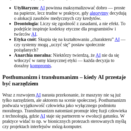
Utylitaryzm
:
AI
powinna maksymalizować dobro — proste
na papierze, lecz trudne w praktyce, gdy
algorytmy
decydują
o alokacji zasobów medycznych czy kredytów.
Deontologia
: Liczy się zgodność z zasadami, a nie efekt. To
podejście inspiruje kodeksy etyczne dla programistów i
twórców
AI
.
Etyka cnót
: Skupia się na kształtowaniu „charakteru”
AI
—
czy systemy mogą „uczyć się” postaw społecznie
pożądanych?
Anarchia moralna
: Niektórzy twierdzą, że
AI
nie da się
wtłoczyć w ramy klasycznej etyki — każda decyzja to
doraźny
kompromis
.
Posthumanizm i transhumanizm – kiedy AI przestaje
być narzędziem
Wraz z rozwojem
AI
narasta przekonanie, że maszyny nie są już
tylko narzędziem, ale aktorem na scenie społecznej. Posthumanizm
podważa wyjątkowość człowieka jako wyłącznego podmiotu
moralnego. Transhumanizm natomiast promuje ideę fuzji człowieka
z technologią, gdzie
AI
staje się partnerem w ewolucji gatunku. W
praktyce widać to np. w bionicznych protezach sterowanych myślą
czy projektach interfejsów mózg-komputer.