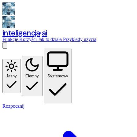
inteligencja
ai
Funkcje
Korzyści
Jak to działa
Przykłady użycia
Jasny
Ciemny
Systemowy
Rozpocznij