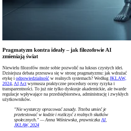
Pragmatyzm kontra ideały – jak filozofowie AI
zmieniają świat
Niewielu filozofów może sobie pozwolić na luksus czystych idei.
Dzisiejsza debata przesuwa się w stronę pragmatyzmu: jak wdrażać
etykę i
odpowiedzialność
w realnych systemach? Według
JKLAW,
2024
,
AI
Act
wymusza praktyczne procedury oceny ryzyka i
transparentności. To już nie tylko dyskusje akademickie, ale twarde
regulacje wpływające na przedsiębiorstwa, administrację i zwykłych
użytkowników.
"Nie wystarczy opracować zasady. Trzeba umieć je
przetestować w kodzie i rozliczyć z realnych skutków
społecznych." — Anna Wiśniewska, prawniczka
AI
,
JKLAW, 2024