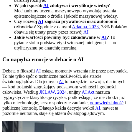
bardziej rozmyte.
W jaki sposób
AI
zdobywa i weryfikuje wiedzę?
Mechanizmy uczenia maszynowego wywołują pytania
epistemologiczne o źródła i jakość maszynowej wiedzy.
Czy rozwój
AI
zagraża prywatności oraz autonomii
człowieka?
Zgodnie z danymi
Ariadna, 2023
, 38% Polaków
obawia się utraty pracy przez rozwój
AI
.
Jakie wartości powinny być zakodowane w
AI
?
To
pytanie stoi u podstaw etyki sztucznej inteligencji — od
utylitaryzmu po anarchię moralną.
Co napędza emocje w debacie o AI
Debata o filozofii
AI
osiąga momenty wrzenia nie przez przypadek.
To nie tylko spór o techniczne możliwości, ale starcie
światopoglądów. Dla jednych
AI
to narzędzie rozwoju, dla innych
— koń trojański zagrażający podstawom wolności i godności
człowieka. Według
JKLAW, 2024
, unijny
AI
Act
narzuca
rygorystyczne klasyfikacje ryzyka, podkreślając, że nie chodzi już
tylko o technologię, lecz o społeczne zaufanie,
odpowiedzialność
i
publiczną kontrolę. Dlatego każda decyzja wokół
AI
, nawet ta
pozornie neutralna, staje się aktem światopoglądowym.