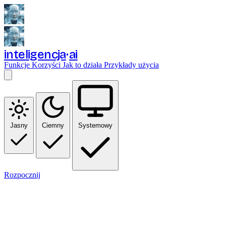
inteligencja
ai
Funkcje
Korzyści
Jak to działa
Przykłady użycia
Jasny
Ciemny
Systemowy
Rozpocznij