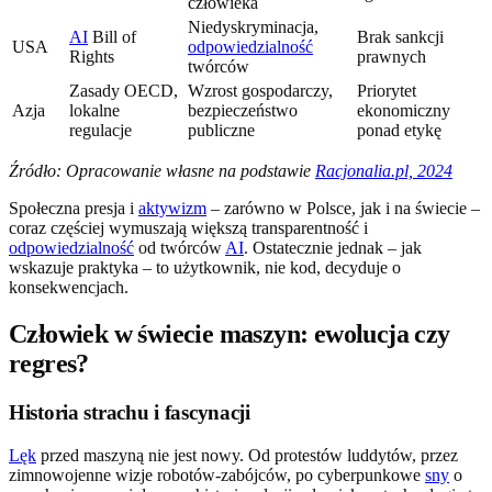
człowieka
Niedyskryminacja,
AI
Bill of
Brak sankcji
USA
odpowiedzialność
Rights
prawnych
twórców
Zasady OECD,
Wzrost gospodarczy,
Priorytet
Azja
lokalne
bezpieczeństwo
ekonomiczny
regulacje
publiczne
ponad etykę
Źródło: Opracowanie własne na podstawie
Racjonalia.pl, 2024
Społeczna presja i
aktywizm
– zarówno w Polsce, jak i na świecie –
coraz częściej wymuszają większą transparentność i
odpowiedzialność
od twórców
AI
. Ostatecznie jednak – jak
wskazuje praktyka – to użytkownik, nie kod, decyduje o
konsekwencjach.
Człowiek w świecie maszyn: ewolucja czy
regres?
Historia strachu i fascynacji
Lęk
przed maszyną nie jest nowy. Od protestów luddytów, przez
zimnowojenne wizje robotów-zabójców, po cyberpunkowe
sny
o