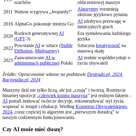
szachów
obliczeniowej maszyn
Algorytmy
rozumieją
2011
Watson wygrywa „Jeopardy!”
złożone językowo pytania
AI
zdobywa przewagę w
2016
AlphaGo pokonuje mistrza Go
intuicyjnych grach
Rozkwit generatywnej
AI
Era symulowania ludzkiego
2020
(
GPT
-3)
języka
Powstanie
AI
w sztuce (
Stable
Sztuczna
kreatywność
na
2022
Diffusion
,
Midjourney
)
masową skalę
Zaawansowane
AI w
AI
realnie współdecyduje o
2025
administracji publicznej
Polski
życiu obywateli
Źródło: Opracowanie własne na podstawie
Destrudo.pl, 2024
,
Racjonalia.pl, 2024
Maszyny dziś nie tylko liczą, ale już „czują” i tworzą. Rozmycie
binarnej opozycji „
człowiek kontra maszyna
” jest realnym faktem –
AI
potrafi imitować twórcze decyzje, rekomendować styl życia,
wspierać w terapii i edukacji. Według
Kongresu Obywatelskiego,
2024
, coraz częściej to algorytm jest „pierwszym doradcą” w
naszym codziennym funkcjonowaniu.
Czy AI może mieć duszę?