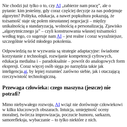
Nie chodzi już tylko o to, czy
AI
„zabierze nam pracę”, ale o
pytanie: kim jesteśmy, gdy coraz częściej decyzje za nas podejmuje
algorytm? Polityka, edukacja, a nawet popkultura pokazują, że
tożsamość staje się polem nieustannej negocjacji – między
unikalnością a standaryzacją, wolnością a personalizacją. Zjawisko
„algorytmicznego ja” – czyli konstruowania własnej tożsamości
według tego, co sugeruje nam
AI
– jest realne i coraz wyraźniejsze,
szczególnie wśród młodego pokolenia.
Odpowiedzią na te wyzwania są strategie adaptacyjne: świadome
korzystanie z technologii, rozwijanie kompetencji cyfrowych,
edukacja medialna i – paradoksalnie – powrót do analogowych form
ekspresji. Coraz więcej osób sięga po narzędzia takie jak
inteligencja.
ai
, by lepiej rozumieć zarówno siebie, jak i otaczającą
rzeczywistość technologiczną.
Przewaga człowieka: czego maszyna (jeszcze) nie
potrafi?
Mimo niebywałego rozwoju,
AI
wciąż nie dorównuje człowiekowi
w kilku kluczowych obszarach. Intuicja, umiejętność oceny
moralnej, twórcza improwizacja, poczucie humoru, sarkazm,
samorefleksja, wybaczanie – to tylko niektóre z nich.