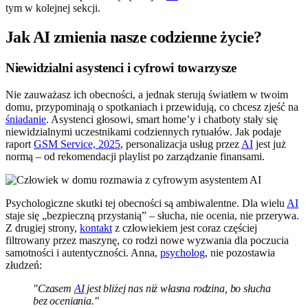
tym w kolejnej sekcji.
Jak AI zmienia nasze codzienne życie?
Niewidzialni asystenci i cyfrowi towarzysze
Nie zauważasz ich obecności, a jednak sterują światłem w twoim
domu, przypominają o spotkaniach i przewidują, co chcesz zjeść na
śniadanie
. Asystenci głosowi, smart home’y i chatboty stały się
niewidzialnymi uczestnikami codziennych rytuałów. Jak podaje
raport
GSM Service, 2025
, personalizacja usług przez
AI
jest już
normą – od rekomendacji playlist po zarządzanie finansami.
Psychologiczne skutki tej obecności są ambiwalentne. Dla wielu
AI
staje się „bezpieczną przystanią” – słucha, nie ocenia, nie przerywa.
Z drugiej strony,
kontakt
z człowiekiem jest coraz częściej
filtrowany przez maszynę, co rodzi nowe wyzwania dla poczucia
samotności i autentyczności. Anna,
psycholog
, nie pozostawia
złudzeń:
"Czasem
AI
jest bliżej nas niż własna rodzina, bo słucha
bez oceniania."