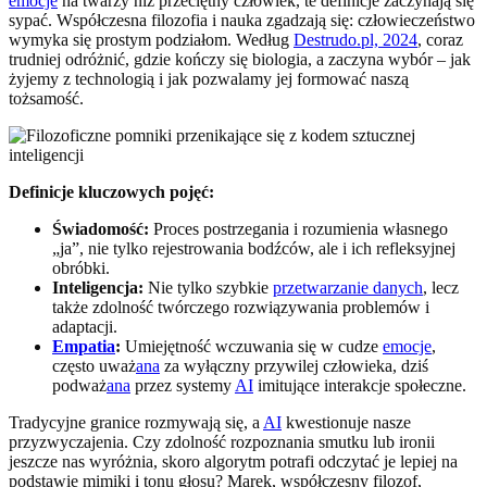
emocje
na twarzy niż przeciętny człowiek, te definicje zaczynają się
sypać. Współczesna filozofia i nauka zgadzają się: człowieczeństwo
wymyka się prostym podziałom. Według
Destrudo.pl, 2024
, coraz
trudniej odróżnić, gdzie kończy się biologia, a zaczyna wybór – jak
żyjemy z technologią i jak pozwalamy jej formować naszą
tożsamość.
Definicje kluczowych pojęć:
Świadomość:
Proces postrzegania i rozumienia własnego
„ja”, nie tylko rejestrowania bodźców, ale i ich refleksyjnej
obróbki.
Inteligencja:
Nie tylko szybkie
przetwarzanie danych
, lecz
także zdolność twórczego rozwiązywania problemów i
adaptacji.
Empatia
:
Umiejętność wczuwania się w cudze
emocje
,
często uważ
ana
za wyłączny przywilej człowieka, dziś
podważ
ana
przez systemy
AI
imitujące interakcje społeczne.
Tradycyjne granice rozmywają się, a
AI
kwestionuje nasze
przyzwyczajenia. Czy zdolność rozpoznania smutku lub ironii
jeszcze nas wyróżnia, skoro algorytm potrafi odczytać je lepiej na
podstawie mimiki i tonu głosu? Marek, współczesny filozof,