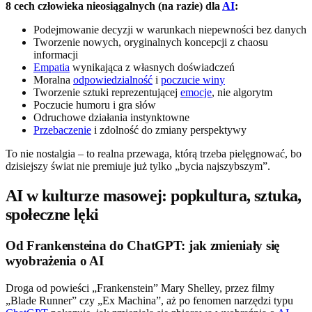
8 cech człowieka nieosiągalnych (na razie) dla
AI
:
Podejmowanie decyzji w warunkach niepewności bez danych
Tworzenie nowych, oryginalnych koncepcji z chaosu
informacji
Empatia
wynikająca z własnych doświadczeń
Moralna
odpowiedzialność
i
poczucie winy
Tworzenie sztuki reprezentującej
emocje
, nie algorytm
Poczucie humoru i gra słów
Odruchowe działania instynktowne
Przebaczenie
i zdolność do zmiany perspektywy
To nie nostalgia – to realna przewaga, którą trzeba pielęgnować, bo
dzisiejszy świat nie premiuje już tylko „bycia najszybszym”.
AI w kulturze masowej: popkultura, sztuka,
społeczne lęki
Od Frankensteina do ChatGPT: jak zmieniały się
wyobrażenia o AI
Droga od powieści „Frankenstein” Mary Shelley, przez filmy
„Blade Runner” czy „Ex Machina”, aż po fenomen narzędzi typu