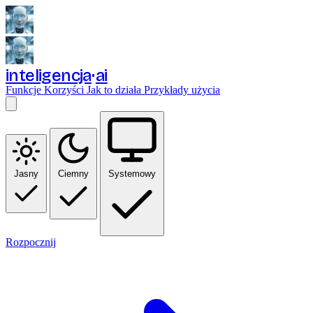
inteligencja
ai
Funkcje
Korzyści
Jak to działa
Przykłady użycia
Jasny
Ciemny
Systemowy
Rozpocznij