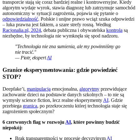
transporcie stają się coraz bardziej realne i kontrowersyjne. Kiedy
algorytm wydaje wyrok, stawia diagnozę lub zatrzymuje samochód
autonomiczny w sytuacji zagrożenia, pojawia się pytanie o
odpowiedzialność
. Polskie i unijne prawo wciąż szuka odpowiedzi
– luka prawna jest faktem, a szare strefy rosną. Według
Racjonalia.pl, 2024
, debata publiczna i obywatelska
kontrola
są
niezbędne, by technologia nie wymknęła się spod nadzoru.
"Technologia nie zna sumienia, ale my powinniśmy go
nie tracić."
— Piotr, ekspert
AI
Granice eksperymentowania: gdzie powiedzieć
STOP?
Deepfake’i,
manipulacja
emocjonalna,
algorytmy
przewidujące
zachowanie dzieci na podstawie danych szkolnych – to nie są
wymysły science fiction, lecz realne eksperymenty
AI
. Gdzie
przebiega
granica
, po przekroczeniu której technologia staje się
zagrożeniem społecznym?
6 czerwonych flag w rozwoju
AI
, które powinny budzić
niepokój:
Brak transparentności w procesie decyzyjnym
AI