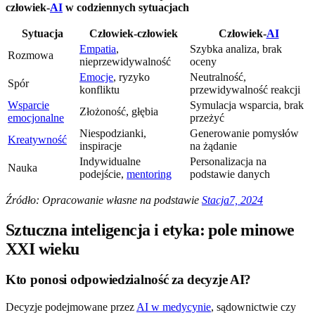
człowiek-
AI
w codziennych sytuacjach
Sytuacja
Człowiek-człowiek
Człowiek-
AI
Empatia
,
Szybka analiza, brak
Rozmowa
nieprzewidywalność
oceny
Emocje
, ryzyko
Neutralność,
Spór
konfliktu
przewidywalność reakcji
Wsparcie
Symulacja wsparcia, brak
Złożoność, głębia
emocjonalne
przeżyć
Niespodzianki,
Generowanie pomysłów
Kreatywność
inspiracje
na żądanie
Indywidualne
Personalizacja na
Nauka
podejście,
mentoring
podstawie danych
Źródło: Opracowanie własne na podstawie
Stacja7, 2024
Sztuczna inteligencja i etyka: pole minowe
XXI wieku
Kto ponosi odpowiedzialność za decyzje AI?
Decyzje podejmowane przez
AI w medycynie
, sądownictwie czy