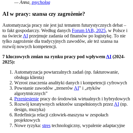
— Anna,
psycholog
AI w pracy: szansa czy zagrożenie?
Automatyzacja pracy nie jest już tematem futurystycznych debat –
to fakt gospodarczy. Według danych
Forum IAB, 2025
, w Polsce i
na świecie
AI
przejmuje zadania od finansów po logistykę. To nie
tylko zagrożenie dla tradycyjnych zawodów, ale też szansa na
rozwój nowych kompetencji.
7 kluczowych zmian na rynku pracy pod wpływem
AI
(2024-
2025):
Automatyzacja powtarzalnych zadań (np. fakturowanie,
obsługa klienta)
Wzrost znaczenia analityki danych i kompetencji cyfrowych
Powstanie zawodów „trenerów
AI
” i „etyków
algorytmicznych”
Przeniesienie
pracy do środowisk wirtualnych i hybrydowych
Rozwój kreatywnych sektorów uzupełnionych przez
AI
(np.
design, muzyka)
Redefinicja relacji człowiek-maszyna w zespołach
projektowych
Nowe ryzyka:
stres
technologiczny, wypalenie adaptacyjne