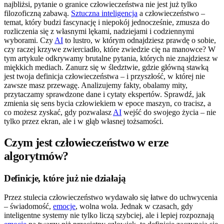
najbliżsi, pytanie o granice człowieczeństwa nie jest już tylko
filozoficzną zabawą.
Sztuczna inteligencja
a człowieczeństwo –
temat, który budzi fascynację i niepokój jednocześnie, zmusza do
rozliczenia się z własnymi lękami, nadziejami i codziennymi
wyborami. Czy
AI
to lustro, w którym odnajdziesz prawdę o sobie,
czy raczej krzywe zwierciadło, które zwiedzie cię na manowce? W
tym artykule odkrywamy brutalne pytania, których nie znajdziesz w
miękkich mediach. Zanurz się w śledztwie, gdzie główną stawką
jest twoja definicja człowieczeństwa – i przyszłość, w której nie
zawsze masz przewagę. Analizujemy fakty, obalamy mity,
przytaczamy sprawdzone dane i cytaty ekspertów. Sprawdź, jak
zmienia się sens bycia człowiekiem w epoce maszyn, co tracisz, a
co możesz zyskać, gdy pozwalasz
AI
wejść do swojego życia – nie
tylko przez ekran, ale i w głąb własnej tożsamości.
Czym jest człowieczeństwo w erze
algorytmów?
Definicje, które już nie działają
Przez stulecia człowieczeństwo wydawało się łatwe do uchwycenia
– świadomość,
emocje
, wolna wola. Jednak w czasach, gdy
inteligentne systemy nie tylko liczą szybciej, ale i lepiej rozpoznają