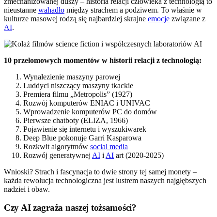
zmechanizowanej duszy – historia relacji człowieka z technologią to
nieustanne
wahadło
między strachem a podziwem. To właśnie w
kulturze masowej rodzą się najbardziej skrajne
emocje
związane z
AI
.
10 przełomowych momentów w historii relacji z technologią:
Wynalezienie maszyny parowej
Luddyci niszczący maszyny tkackie
Premiera filmu „Metropolis” (1927)
Rozwój komputerów ENIAC i UNIVAC
Wprowadzenie komputerów PC do domów
Pierwsze chatboty (ELIZA, 1966)
Pojawienie się internetu i wyszukiwarek
Deep Blue pokonuje Garri Kasparowa
Rozkwit algorytmów
social media
Rozwój generatywnej
AI
i
AI
art (2020-2025)
Wnioski? Strach i fascynacja to dwie strony tej samej monety –
każda rewolucja technologiczna jest lustrem naszych najgłębszych
nadziei i obaw.
Czy AI zagraża naszej tożsamości?