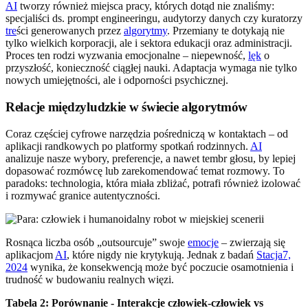
AI
tworzy również miejsca pracy, których dotąd nie znaliśmy:
specjaliści ds. prompt engineeringu, audytorzy danych czy kuratorzy
tre
ści generowanych przez
algorytmy
. Przemiany te dotykają nie
tylko wielkich korporacji, ale i sektora edukacji oraz administracji.
Proces ten rodzi wyzwania emocjonalne – niepewność,
lęk
o
przyszłość, konieczność ciągłej nauki. Adaptacja wymaga nie tylko
nowych umiejętności, ale i odporności psychicznej.
Relacje międzyludzkie w świecie algorytmów
Coraz częściej cyfrowe narzędzia pośredniczą w kontaktach – od
aplikacji randkowych po platformy spotkań rodzinnych.
AI
analizuje nasze wybory, preferencje, a nawet tembr głosu, by lepiej
dopasować rozmówcę lub zarekomendować temat rozmowy. To
paradoks: technologia, która miała zbliżać, potrafi również izolować
i rozmywać granice autentyczności.
Rosnąca liczba osób „outsourcuje” swoje
emocje
– zwierzają się
aplikacjom
AI
, które nigdy nie krytykują. Jednak z badań
Stacja7,
2024
wynika, że konsekwencją może być poczucie osamotnienia i
trudność w budowaniu realnych więzi.
Tabela 2: Porównanie - Interakcje człowiek-człowiek vs