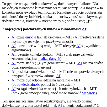
To pytanie wciąż dzieli naukowców, duchownych i laików. Dla
niektórych świadomość maszyny brzmi jak herezja, dla innych – to
konsekwencja ewolucji technicznej. Religijne tradycje podkreślają
unikalność duszy ludzkiej, nauka – nieuchwytność subiektywnego
doświadczenia, filozofia – niekończący się spór o istotę „ja”.
7 najczęściej powtarzanych mitów o świadomości
AI
:
AI
czuje
emocje
tak jak człowiek – MIT (
AI
przetwarza dane
i symuluje reakcje, nie przeżywa emocji)
AI
może mieć wolną wolę – MIT (decyzje
AI
są wynikiem
algorytmów)
AI
rozumie kontekst ludzki – MIT (brak prawdziwego
zrozumienia, jest
analiza danych
)
AI
może stać się „złym geniuszem” – MIT (
AI
nie ma celów
poza zaprogramowanymi)
AI
posiada samoświadomość – MIT (nie ma potwierdzonych
przypadków samoświadomej
AI
)
AI
może być odpowiedzialna moralnie – MIT
(
odpowiedzialność
ponosi twórca/system)
AI
zastąpi człowieka w relacjach międzyludzkich – MIT
(brak głębi emocjonalnej, choć może stanowić
wsparcie
)
Ten spór nie zostanie łatwo rozstrzygnięty, ale warto poznać
doświadczenia z pierwszej ręki – jak
AI
zmienia codzienność? O