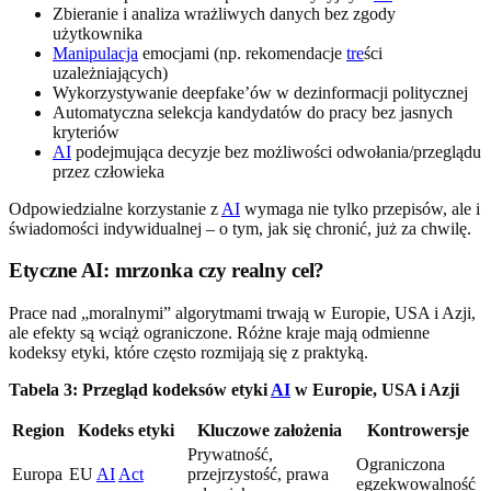
Zbieranie i analiza wrażliwych danych bez zgody
użytkownika
Manipulacja
emocjami (np. rekomendacje
tre
ści
uzależniających)
Wykorzystywanie deepfake’ów w dezinformacji politycznej
Automatyczna selekcja kandydatów do pracy bez jasnych
kryteriów
AI
podejmująca decyzje bez możliwości odwołania/przeglądu
przez człowieka
Odpowiedzialne korzystanie z
AI
wymaga nie tylko przepisów, ale i
świadomości indywidualnej – o tym, jak się chronić, już za chwilę.
Etyczne AI: mrzonka czy realny cel?
Prace nad „moralnymi” algorytmami trwają w Europie, USA i Azji,
ale efekty są wciąż ograniczone. Różne kraje mają odmienne
kodeksy etyki, które często rozmijają się z praktyką.
Tabela 3: Przegląd kodeksów etyki
AI
w Europie, USA i Azji
Region
Kodeks etyki
Kluczowe założenia
Kontrowersje
Prywatność,
Ograniczona
Europa
EU
AI
Act
przejrzystość, prawa
egzekwowalność