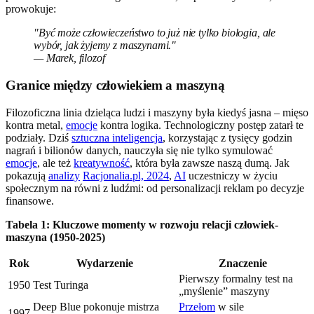
prowokuje:
"Być może człowieczeństwo to już nie tylko biologia, ale
wybór, jak żyjemy z maszynami."
— Marek, filozof
Granice między człowiekiem a maszyną
Filozoficzna linia dzieląca ludzi i maszyny była kiedyś jasna – mięso
kontra metal,
emocje
kontra logika. Technologiczny postęp zatarł te
podziały. Dziś
sztuczna inteligencja
, korzystając z tysięcy godzin
nagrań i bilionów danych, nauczyła się nie tylko symulować
emocje
, ale też
kreatywność
, która była zawsze naszą dumą. Jak
pokazują
analizy
Racjonalia.pl, 2024
,
AI
uczestniczy w życiu
społecznym na równi z ludźmi: od personalizacji reklam po decyzje
finansowe.
Tabela 1: Kluczowe momenty w rozwoju relacji człowiek-
maszyna (1950-2025)
Rok
Wydarzenie
Znaczenie
Pierwszy formalny test na
1950
Test Turinga
„myślenie” maszyny
Deep Blue pokonuje mistrza
Przełom
w sile
1997