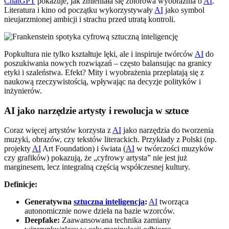
ChatGPT
pokazuje, jak zmieniała się zbiorowa wyobraźnia o
AI
.
Literatura i kino od początku wykorzystywały
AI
jako symbol
nieujarzmionej ambicji i strachu przed utratą kontroli.
Popkultura nie tylko kształtuje lęki, ale i inspiruje twórców
AI
do
poszukiwania nowych rozwiązań – często balansując na granicy
etyki i szaleństwa. Efekt? Mity i wyobrażenia przeplatają się z
naukową rzeczywistością, wpływając na decyzje polityków i
inżynierów.
AI jako narzędzie artysty i rewolucja w sztuce
Coraz więcej artystów korzysta z
AI
jako narzędzia do tworzenia
muzyki, obrazów, czy tekstów literackich. Przykłady z Polski (np.
projekty
AI
Art Foundation) i świata (
AI
w twórczości muzyków
czy grafików) pokazują, że „cyfrowy artysta” nie jest już
marginesem, lecz integralną częścią współczesnej kultury.
Definicje:
Generatywna
sztuczna inteligencja
:
AI
tworząca
autonomicznie nowe dzieła na bazie wzorców.
Deepfake:
Zaawansowana technika zamiany