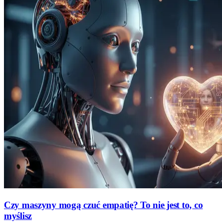
Czy maszyny mogą czuć empatię? To nie jest to, co
myślisz