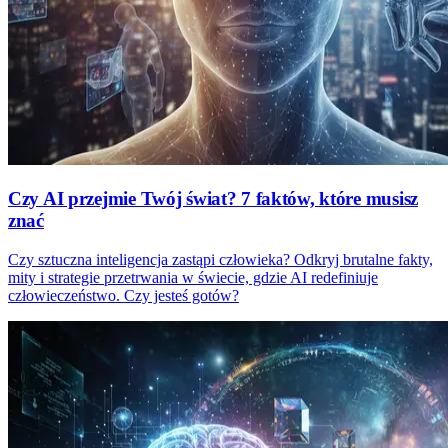
Czy AI przejmie Twój świat? 7 faktów, które musisz
znać
Czy sztuczna inteligencja zastąpi człowieka? Odkryj brutalne fakty,
mity i strategie przetrwania w świecie, gdzie AI redefiniuje
człowieczeństwo. Czy jesteś gotów?