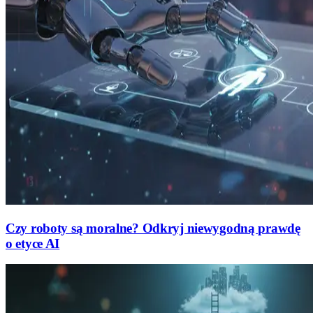
Czy roboty są moralne? Odkryj niewygodną prawdę
o etyce AI