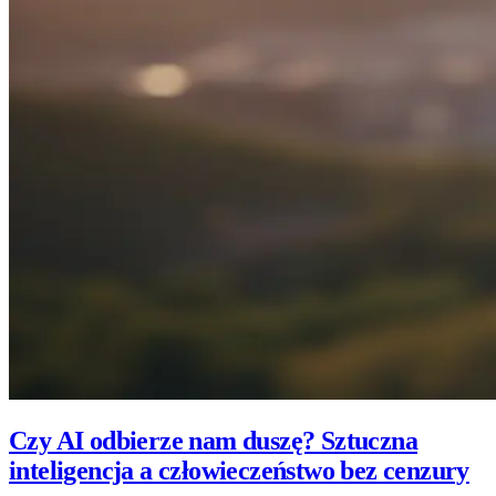
Czy AI odbierze nam duszę? Sztuczna
inteligencja a człowieczeństwo bez cenzury