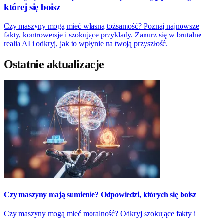
której się boisz
Czy maszyny mogą mieć własną tożsamość? Poznaj najnowsze
fakty, kontrowersje i szokujące przykłady. Zanurz się w brutalne
realia AI i odkryj, jak to wpłynie na twoją przyszłość.
Ostatnie aktualizacje
Czy maszyny mają sumienie? Odpowiedzi, których się boisz
Czy maszyny mogą mieć moralność? Odkryj szokujące fakty i