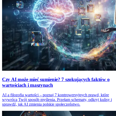
Czy AI może mieć sumienie? 7 szokujących faktów o
wartościach i maszynach
AI a filozofia wartości – poznaj 7 kontrowersyjnych prawd, które
wywrócą Twój sposób myślenia. Przełam schematy, odkryj kulisy i
sprawdź, jak AI zmienia polskie społeczeństwo.