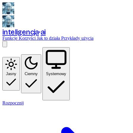
inteligencja
ai
Funkcje
Korzyści
Jak to działa
Przykłady użycia
Jasny
Ciemny
Systemowy
Rozpocznij