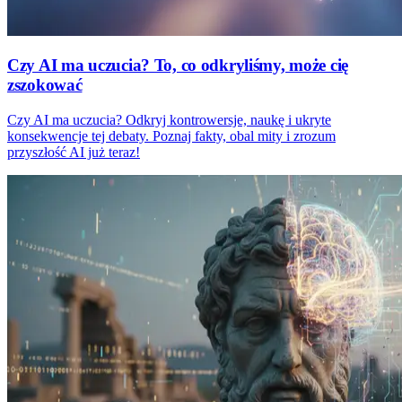
Czy AI ma uczucia? To, co odkryliśmy, może cię
zszokować
Czy AI ma uczucia? Odkryj kontrowersje, naukę i ukryte
konsekwencje tej debaty. Poznaj fakty, obal mity i zrozum
przyszłość AI już teraz!