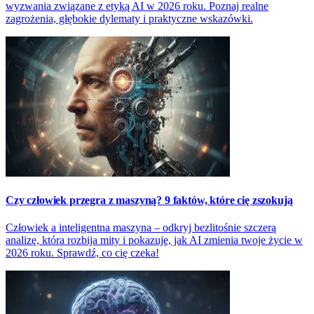
wyzwania związane z etyką AI w 2026 roku. Poznaj realne
zagrożenia, głębokie dylematy i praktyczne wskazówki.
Czy człowiek przegra z maszyną? 9 faktów, które cię zszokują
Człowiek a inteligentna maszyna – odkryj bezlitośnie szczerą
analizę, która rozbija mity i pokazuje, jak AI zmienia twoje życie w
2026 roku. Sprawdź, co cię czeka!