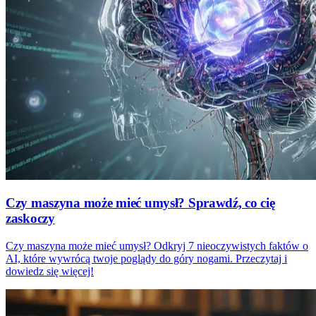
Czy maszyna może mieć umysł? Sprawdź, co cię
zaskoczy
Czy maszyna może mieć umysł? Odkryj 7 nieoczywistych faktów o
AI, które wywrócą twoje poglądy do góry nogami. Przeczytaj i
dowiedz się więcej!