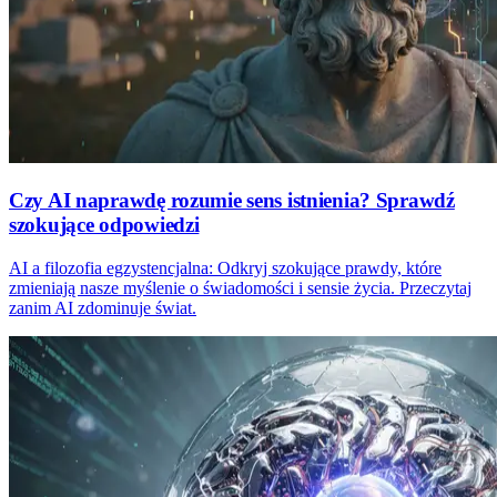
Czy AI naprawdę rozumie sens istnienia? Sprawdź
szokujące odpowiedzi
AI a filozofia egzystencjalna: Odkryj szokujące prawdy, które
zmieniają nasze myślenie o świadomości i sensie życia. Przeczytaj
zanim AI zdominuje świat.