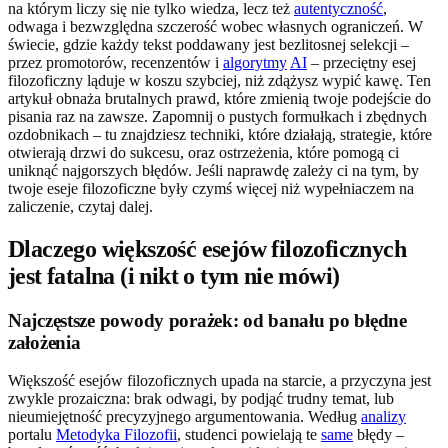
na którym liczy się nie tylko wiedza, lecz też
autentyczność
,
odwaga i bezwzględna szczerość wobec własnych ograniczeń. W
świecie, gdzie każdy tekst poddawany jest bezlitosnej selekcji –
przez promotorów, recenzentów i
algorytmy
AI
– przeciętny esej
filozoficzny ląduje w koszu szybciej, niż zdążysz wypić kawę. Ten
artykuł obnaża brutalnych prawd, które zmienią twoje podejście do
pisania raz na zawsze. Zapomnij o pustych formułkach i zbędnych
ozdobnikach – tu znajdziesz techniki, które działają, strategie, które
otwierają drzwi do sukcesu, oraz ostrzeżenia, które pomogą ci
uniknąć najgorszych błędów. Jeśli naprawdę zależy ci na tym, by
twoje eseje filozoficzne były czymś więcej niż wypełniaczem na
zaliczenie, czytaj dalej.
Dlaczego większość esejów filozoficznych
jest fatalna (i nikt o tym nie mówi)
Najczęstsze powody porażek: od banału po błędne
założenia
Większość esejów filozoficznych upada na starcie, a przyczyna jest
zwykle prozaiczna: brak odwagi, by podjąć trudny temat, lub
nieumiejętność precyzyjnego argumentowania. Według
analizy
portalu
Metodyka Filozofii
, studenci powielają te
same
błędy –