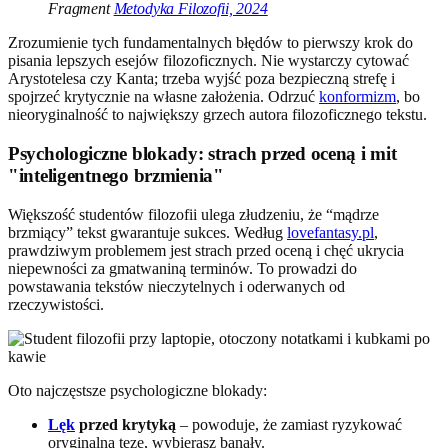
Fragment
Metodyka Filozofii, 2024
Zrozumienie tych fundamentalnych błędów to pierwszy krok do
pisania lepszych esejów filozoficznych. Nie wystarczy cytować
Arystotelesa czy Kanta; trzeba wyjść poza bezpieczną strefę i
spojrzeć krytycznie na własne założenia. Odrzuć
konformizm
, bo
nieoryginalność to największy grzech autora filozoficznego tekstu.
Psychologiczne blokady: strach przed oceną i mit
"inteligentnego brzmienia"
Większość studentów filozofii ulega złudzeniu, że “mądrze
brzmiący” tekst gwarantuje sukces. Według
lovefantasy.pl
,
prawdziwym problemem jest strach przed oceną i chęć ukrycia
niepewności za gmatwaniną terminów. To prowadzi do
powstawania tekstów nieczytelnych i oderwanych od
rzeczywistości.
Oto najczęstsze psychologiczne blokady:
Lęk
przed krytyką
– powoduje, że zamiast ryzykować
oryginalną tezę, wybierasz banały.