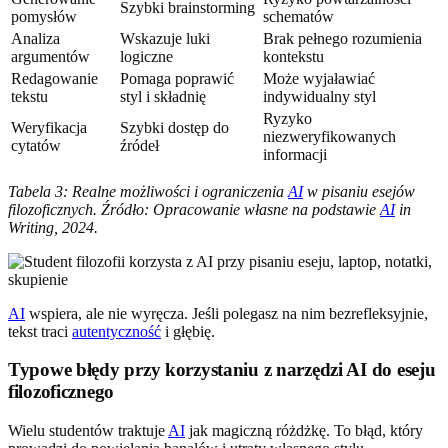
Szybki brainstorming
pomysłów
schematów
Analiza
Wskazuje luki
Brak pełnego rozumienia
argumentów
logiczne
kontekstu
Redagowanie
Pomaga poprawić
Może wyjaławiać
tekstu
styl i składnię
indywidualny styl
Ryzyko
Weryfikacja
Szybki dostęp do
niezweryfikowanych
cytatów
źródeł
informacji
Tabela 3: Realne możliwości i ograniczenia
AI
w pisaniu esejów
filozoficznych. Źródło: Opracowanie własne na podstawie
AI
in
Writing, 2024.
AI
wspiera, ale nie wyręcza. Jeśli polegasz na nim bezrefleksyjnie,
tekst traci
autentyczność
i głębię.
Typowe błędy przy korzystaniu z narzędzi AI do eseju
filozoficznego
Wielu studentów traktuje
AI
jak magiczną różdżkę. To błąd, który