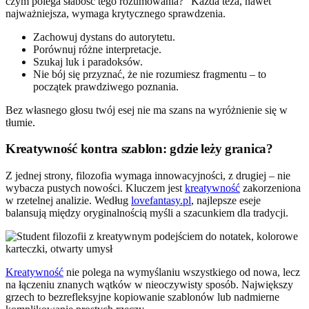
czym polega słabość tego rozumowania?” Każda teza, nawet
najważniejsza, wymaga krytycznego sprawdzenia.
Zachowuj dystans do autorytetu.
Porównuj różne interpretacje.
Szukaj luk i paradoksów.
Nie bój się przyznać, że nie rozumiesz fragmentu – to
początek prawdziwego poznania.
Bez własnego głosu twój esej nie ma szans na wyróżnienie się w
tłumie.
Kreatywność kontra szablon: gdzie leży granica?
Z jednej strony, filozofia wymaga innowacyjności, z drugiej – nie
wybacza pustych nowości. Kluczem jest
kreatywność
zakorzeniona
w rzetelnej analizie. Według
lovefantasy.pl
, najlepsze eseje
balansują między oryginalnością myśli a szacunkiem dla tradycji.
Kreatywność
nie polega na wymyślaniu wszystkiego od nowa, lecz
na łączeniu znanych wątków w nieoczywisty sposób. Największy
grzech to bezrefleksyjne kopiowanie szablonów lub nadmierne