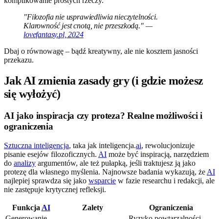
komplikowanie prostych rzeczy.
"Filozofia nie usprawiedliwia nieczytelności.
Klarowność jest cnotą, nie przeszkodą." —
lovefantasy.pl, 2024
Dbaj o równowagę – bądź kreatywny, ale nie kosztem jasności
przekazu.
Jak AI zmienia zasady gry (i gdzie możesz
się wyłożyć)
AI jako inspiracja czy proteza? Realne możliwości i
ograniczenia
Sztuczna inteligencja
, taka jak inteligencja.
ai
, rewolucjonizuje
pisanie esejów filozoficznych.
AI
może być inspiracją, narzędziem
do
analizy
argumentów, ale też pułapką, jeśli traktujesz ją jako
protezę dla własnego myślenia. Najnowsze badania wykazują, że
AI
najlepiej sprawdza się jako
wsparcie
w fazie researchu i redakcji, ale
nie zastępuje krytycznej refleksji.
Funkcja
AI
Zalety
Ograniczenia
Generowanie
Ryzyko powtarzalności