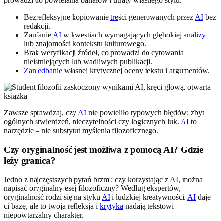
prowadzi do powielania banałów i utraty własnego stylu.
Bezrefleksyjne kopiowanie
tre
ści generowanych przez
AI
bez
redakcji.
Zaufanie
AI
w kwestiach wymagających głębokiej
analizy
lub znajomości kontekstu kulturowego.
Brak weryfikacji źródeł, co prowadzi do cytowania
nieistniejących lub wadliwych publikacji.
Zaniedbanie
własnej krytycznej oceny tekstu i argumentów.
Zawsze sprawdzaj, czy
AI
nie powieliło typowych błędów: zbyt
ogólnych stwierdzeń, nieczytelności czy logicznych luk.
AI
to
narzędzie – nie substytut myślenia filozoficznego.
Czy oryginalność jest możliwa z pomocą AI? Gdzie
leży granica?
Jedno z najczęstszych pytań brzmi: czy korzystając z
AI
, można
napisać oryginalny esej filozoficzny? Według ekspertów,
oryginalność rodzi się na styku
AI
i ludzkiej kreatywności.
AI
daje
ci bazę, ale to twoja refleksja i
krytyka
nadają tekstowi
niepowtarzalny charakter.