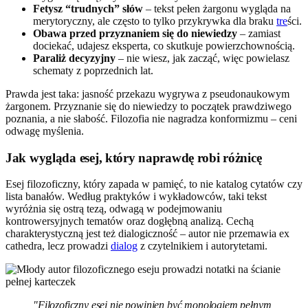
Fetysz “trudnych” słów
– tekst pełen żargonu wygląda na
merytoryczny, ale często to tylko przykrywka dla braku
tre
ści.
Obawa przed przyznaniem się do niewiedzy
– zamiast
dociekać, udajesz eksperta, co skutkuje powierzchownością.
Paraliż decyzyjny
– nie wiesz, jak zacząć, więc powielasz
schematy z poprzednich lat.
Prawda jest taka: jasność przekazu wygrywa z pseudonaukowym
żargonem. Przyznanie się do niewiedzy to początek prawdziwego
poznania, a nie słabość. Filozofia nie nagradza konformizmu – ceni
odwagę myślenia.
Jak wygląda esej, który naprawdę robi różnicę
Esej filozoficzny, który zapada w pamięć, to nie katalog cytatów czy
lista banałów. Według praktyków i wykładowców, taki tekst
wyróżnia się ostrą tezą, odwagą w podejmowaniu
kontrowersyjnych tematów oraz dogłębną analizą. Cechą
charakterystyczną jest też dialogiczność – autor nie przemawia ex
cathedra, lecz prowadzi
dialog
z czytelnikiem i autorytetami.
"Filozoficzny esej nie powinien być monologiem pełnym