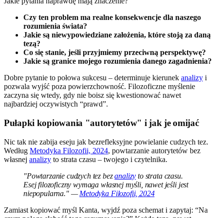
Jakie pytania naprawdę mają znaczenie?
Czy ten problem ma realne konsekwencje dla naszego
rozumienia świata?
Jakie są niewypowiedziane założenia, które stoją za daną
tezą?
Co się stanie, jeśli przyjmiemy przeciwną perspektywę?
Jakie są granice mojego rozumienia danego zagadnienia?
Dobre pytanie to połowa sukcesu – determinuje kierunek
analizy
i
pozwala wyjść poza powierzchowność. Filozoficzne myślenie
zaczyna się wtedy, gdy nie boisz się kwestionować nawet
najbardziej oczywistych “prawd”.
Pułapki kopiowania "autorytetów" i jak je omijać
Nic tak nie zabija eseju jak bezrefleksyjne powielanie cudzych tez.
Według
Metodyka Filozofii, 2024
, powtarzanie autorytetów bez
własnej
analizy
to strata czasu – twojego i czytelnika.
"Powtarzanie cudzych tez bez
analizy
to strata czasu.
Esej filozoficzny wymaga własnej myśli, nawet jeśli jest
niepopularna." —
Metodyka Filozofii, 2024
Zamiast kopiować myśl Kanta, wyjdź poza schemat i zapytaj: “Na