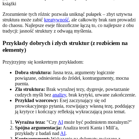
Zrozumienie tych różnic pozwala uniknąć pułapek – zbyt sztywna
struktura może zabić
kreatywność
, ale całkowity brak ram prowadzi
do chaosu. Najlepsze eseje filozoficzne łączą to, co najlepsze z obu
tradycji: jasność struktury z odwagą myślenia.
Przykłady dobrych i złych struktur (z rozbiciem na
elementy)
Przyjrzyjmy się konkretnym przykładom:
Dobra struktura:
Jasna teza, argumenty logicznie
powiązane, odniesienia do źródeł, kontrargumenty, mocna
puenta.
Zła struktura:
Brak wyraźnej tezy, dygresje, powtarzanie
cudzych myśli bez
analizy
, brak krytyki, urwane zakończenie.
Przykład wzorcowy:
Esej zaczynający się od
prowokacyjnego pytania, rozwijający własną tezę, poddający
ją krytyce i kończący refleksją wykraczającą poza temat.
Wyraźna teza:
"Czy
AI
może być podmiotem moralnym?"
Spójna argumentacja:
Analiza teorii Kanta i Mill’a,
przykłady z badań nad
AI
.
Kontrargument:
Wskazanie na dylematy związane z