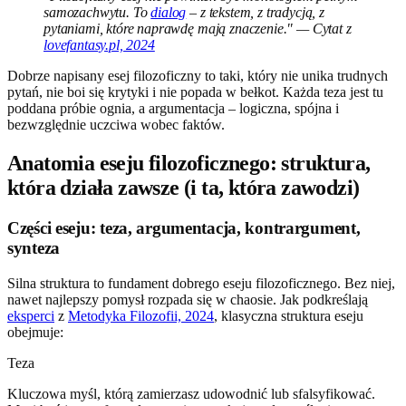
samozachwytu. To
dialog
– z tekstem, z tradycją, z
pytaniami, które naprawdę mają znaczenie." — Cytat z
lovefantasy.pl, 2024
Dobrze napisany esej filozoficzny to taki, który nie unika trudnych
pytań, nie boi się krytyki i nie popada w bełkot. Każda teza jest tu
poddana próbie ognia, a argumentacja – logiczna, spójna i
bezwzględnie uczciwa wobec faktów.
Anatomia eseju filozoficznego: struktura,
która działa zawsze (i ta, która zawodzi)
Części eseju: teza, argumentacja, kontrargument,
synteza
Silna struktura to fundament dobrego eseju filozoficznego. Bez niej,
nawet najlepszy pomysł rozpada się w chaosie. Jak podkreślają
eksperci
z
Metodyka Filozofii, 2024
, klasyczna struktura eseju
obejmuje:
Teza
Kluczowa myśl, którą zamierzasz udowodnić lub sfalsyfikować.