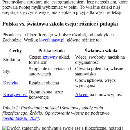
Przemyślana struktura nie jest ograniczeniem, lecz narzędziem, które
pozwala twojej myśli wybrzmieć w pełni. To właśnie dzięki niej
esej staje się czymś więcej niż zlepkiem przypadkowych refleksji.
Polska vs. światowa szkoła eseju: różnice i pułapki
Pisanie eseju filozoficznego w Polsce różni się od praktyk na
Zachodzie. Według
lovefantasy.pl
, główne różnice to:
Cechy
Polska szkoła
Światowa szkoła
Często
sztywny
układ,
Więcej swobody, nacisk na
Struktura
formalizm
oryginalność
Skupienie na cytatach i
Otwarta polemika, własne
Styl
autorytetach
stanowisko
Obowiązkowa, wręcz
Krytyka
Rzadziej obecna
wymagana
Ograniczona przez
Kreatywność
Akcent
na innowacyjność
konwencje
Tabela 2: Porównanie polskiej i światowej szkoły eseju
filozoficznego. Źródło: Opracowanie własne na podstawie
lovefantasy.pl, 2024
.