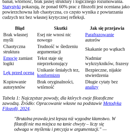
banał, wtórność, brak jasnej struktury i logicznego rozumowania.
Statystyki
pokazują, że ponad 60% prac z filozofii jest oceniana jako
powierzchowna lub chaotyczna, co często wynika z powtarzania
cudzych tez bez własnej krytycznej refleksji.
Błąd
Skutki
Jak się przejawia
Brak własnej
Esej nie wnosi nic
Parafrazowanie
myśli
nowego
autorów
Chaotyczna
Trudność w śledzeniu
Skakanie po wątkach
struktura
argumentacji
Emocje
zamiast
Tekst staje się
Nadmiar
logiki
nieprzekonujący
wykrzykników, frazesy
Unikanie śmiałych tez,
Bezpieczne, nijakie
Lęk przed oceną
konformizm
stwierdzenia
Kopiowanie
Brak oryginalności,
Długie cytaty bez
autorytetów
wtórność
analizy
Tabela 1: Najczęstsze powody, dla których eseje filozoficzne
zawodzą. Źródło: Opracowanie własne na podstawie
Metodyka
Filozofii, 2024
.
"Brutalna prawda jest lepsza niż wygodne kłamstwo. W
filozofii nie ma miejsca na tanie chwyty – liczy się
odwaga w myśleniu i precyzja w argumentacji." —