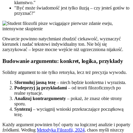
kłamstwo."
"Być może świadomość jest tylko iluzją – czy jesteś gotów to
przyznać?"
Otwarcie powinno natychmiast zbudzić ciekawość, wyznaczyć
kierunek i nadać tekstowi indywidualny ton. Nie bój się
zaryzykować – lepsze mocne wejście niż ugrzeczniona nijakość.
Budowanie argumentu: konkret, logika, przykłady
Solidny argument to nie tylko retoryka, lecz też precyzja wywodu.
Sformułuj jasną tezę
– niech będzie konkretna i wyrazista.
Podeprzyj ją przykładami
– od teorii filozoficznych po
realne sytuacje.
Analizuj kontrargumenty
– pokaż, że znasz obie strony
sporu.
Syntezuj
– wyciągnij wnioski przekraczające początkową
tezę.
Każdy argument powinien być oparty na logicznej analizie i poparty
źródłami. Według
Metodyka Filozofii, 2024
, chaos myśli niszczy