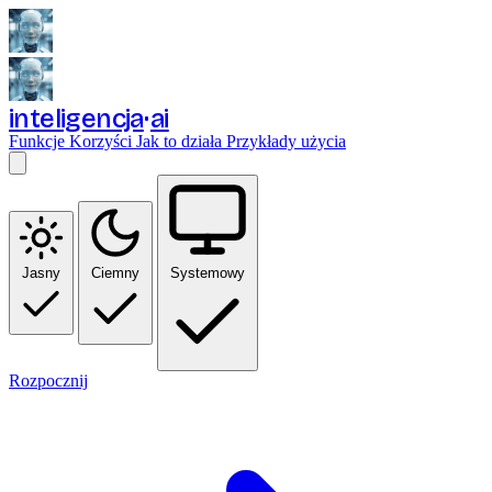
inteligencja
ai
Funkcje
Korzyści
Jak to działa
Przykłady użycia
Jasny
Ciemny
Systemowy
Rozpocznij