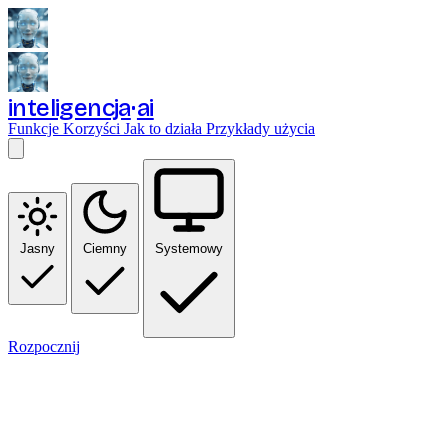
inteligencja
ai
Funkcje
Korzyści
Jak to działa
Przykłady użycia
Jasny
Ciemny
Systemowy
Rozpocznij