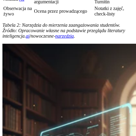
argumentacji
Turnitin
Obserwacja na
Notatki z zajęć,
Ocena przez prowadzącego
żywo
check-listy
Tabela 2: Narzędzia do mierzenia zaangażowania studentów.
Źródło: Opracowanie własne na podstawie przeglądu literatury
inteligencja.
ai
/nowoczesne-
narzedzia
.