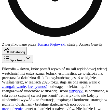
Zweryfikowane przez
Tomasz Piętowski
,
strateg, Across Gravity
Udostępnij
Spis treści
Filozofia – słowo, które potrafi wywołać na sali wykładowej więcej
westchnień niż entuzjazmu. Jednak jeśli myślisz, że to starożytna,
przestarzała dziedzina dla kilku wybrańców, jesteś w błędzie.
Właśnie teraz, w realiach 2025 roku, staje się ona areną walki o
zaangażowanie
,
kreatywność
i odwagę intelektualną. Jak
zaangażować studentów w filozofię, skoro
statystyki
są bezlitosne, a
sala coraz częściej świeci pustkami? Ten artykuł to nie kolejny
akademicki wywód – to frustracja, inspiracja i konkretna strategia w
jednym. Odsłaniamy brutalnie skutecznych sposobów na
przebudzenie
nawet najbardziej ospałych głów. Nie będzie łatwo: