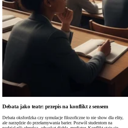
Debata jako teatr: przepis na konflikt z sensem
Debata oksfordzka czy symulacje filozoficzne to nie show dla elity,
ale narzędzie do przełamywania barier. Pozwól studentom na
podział ról: obrońca, adwokat diabła, mediator. Konflikt staje się