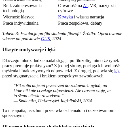
Brak zainteresowania
Otwartość na
AI
, VR, narzędzia
technologią
cyfrowe
Wierność klasyce
Krytyka
i własna narracja
Praca indywidualna
Praca zespołowa, debaty
Tabela 3: Ewolucja profilu studenta filozofii. Źródło: Opracowanie
własne na podstawie
GUS
, 2024.
Ukryte motywacje i lęki
Dlaczego młodzi ludzie nadal sięgają po filozofię, mimo że rynek
pracy premiuje praktycyzm? Z jednej strony, pociąga ich wolność
myślenia i brak sztywnych odpowiedzi. Z drugiej, pojawia się
lęk
przed stygmatyzacją i brakiem perspektyw zawodowych.
"Filozofia daje mi przestrzeń do zadawania pytań, na
które nikt nie oczekuje odpowiedzi. Ale czasem czuję, że
to ślepa uliczka zawodowa."
— Studentka, Uniwersytet Jagielloński, 2024
To nie apatia, lecz bunt przeciwko schematom i oczekiwaniom
społecznym.
Dlaczego klasyczna dydaktyka nie działa