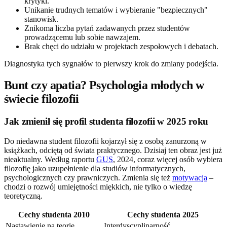
krytyki.
Unikanie trudnych tematów i wybieranie "bezpiecznych"
stanowisk.
Znikoma liczba pytań zadawanych przez studentów
prowadzącemu lub sobie nawzajem.
Brak chęci do udziału w projektach zespołowych i debatach.
Diagnostyka tych sygnałów to pierwszy krok do zmiany podejścia.
Bunt czy apatia? Psychologia młodych w
świecie filozofii
Jak zmienił się profil studenta filozofii w 2025 roku
Do niedawna student filozofii kojarzył się z osobą zanurzoną w
książkach, odciętą od świata praktycznego. Dzisiaj ten obraz jest już
nieaktualny. Według raportu
GUS
, 2024, coraz więcej osób wybiera
filozofię jako uzupełnienie dla studiów informatycznych,
psychologicznych czy prawniczych. Zmienia się też
motywacja
–
chodzi o rozwój umiejętności miękkich, nie tylko o wiedzę
teoretyczną.
Cechy studenta 2010
Cechy studenta 2025
Nastawienie na teorię
Interdyscyplinarność