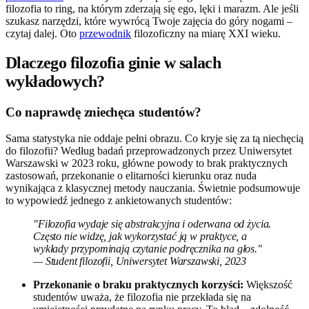
filozofia to ring, na którym zderzają się ego, lęki i marazm. Ale jeśli
szukasz narzędzi, które wywrócą Twoje zajęcia do góry nogami –
czytaj dalej. Oto
przewodnik
filozoficzny na miarę XXI wieku.
Dlaczego filozofia ginie w salach
wykładowych?
Co naprawdę zniechęca studentów?
Sama statystyka nie oddaje pełni obrazu. Co kryje się za tą niechęcią
do filozofii? Według badań przeprowadzonych przez Uniwersytet
Warszawski w 2023 roku, główne powody to brak praktycznych
zastosowań, przekonanie o elitarności kierunku oraz nuda
wynikająca z klasycznej metody nauczania. Świetnie podsumowuje
to wypowiedź jednego z ankietowanych studentów:
"Filozofia wydaje się abstrakcyjna i oderwana od życia.
Często nie widzę, jak wykorzystać ją w praktyce, a
wykłady przypominają czytanie podręcznika na głos."
— Student filozofii, Uniwersytet Warszawski, 2023
Przekonanie o braku praktycznych korzyści:
Większość
studentów uważa, że filozofia nie przekłada się na