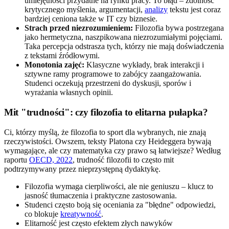
umiejętności przydatne na rynku pracy. To błąd – zdolność
krytycznego myślenia, argumentacji,
analizy
tekstu jest coraz
bardziej ceniona także w IT czy biznesie.
Strach przed niezrozumieniem:
Filozofia bywa postrzegana
jako hermetyczna, naszpikowana niezrozumiałymi pojęciami.
Taka percepcja odstrasza tych, którzy nie mają doświadczenia
z tekstami źródłowymi.
Monotonia zajęć:
Klasyczne wykłady, brak interakcji i
sztywne ramy programowe to zabójcy zaangażowania.
Studenci oczekują przestrzeni do dyskusji, sporów i
wyrażania własnych opinii.
Mit "trudności": czy filozofia to elitarna pułapka?
Ci, którzy myślą, że filozofia to sport dla wybranych, nie znają
rzeczywistości. Owszem, teksty Platona czy Heideggera bywają
wymagające, ale czy matematyka czy prawo są łatwiejsze? Według
raportu
OECD, 2022
, trudność filozofii to często mit
podtrzymywany przez nieprzystępną dydaktykę.
Filozofia wymaga cierpliwości, ale nie geniuszu – klucz to
jasność tłumaczenia i praktyczne zastosowania.
Studenci często boją się oceniania za "błędne" odpowiedzi,
co blokuje
kreatywność
.
Elitarność jest często efektem złych nawyków