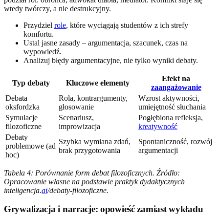
wtedy twórczy, a nie destrukcyjny.
Przydziel
role
, które wyciągają studentów z ich strefy
komfortu.
Ustal jasne zasady – argumentacja, szacunek, czas na
wypowiedź.
Analizuj błędy argumentacyjne, nie tylko wyniki debaty.
Efekt na
Typ debaty
Kluczowe elementy
zaangażowanie
Debata
Rola, kontrargumenty,
Wzrost aktywności,
oksfordzka
głosowanie
umiejętność słuchania
Symulacje
Scenariusz,
Pogłębiona refleksja,
filozoficzne
improwizacja
kreatywność
Debaty
Szybka wymiana zdań,
Spontaniczność, rozwój
problemowe (ad
brak przygotowania
argumentacji
hoc)
Tabela 4: Porównanie form debat filozoficznych. Źródło:
Opracowanie własne na podstawie praktyk dydaktycznych
inteligencja.
ai
/debaty-filozoficzne.
Grywalizacja i narracje: opowieść zamiast wykładu