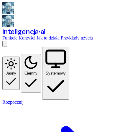
inteligencja
ai
Funkcje
Korzyści
Jak to działa
Przykłady użycia
Jasny
Ciemny
Systemowy
Rozpocznij