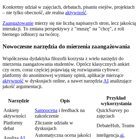
Konkretny udział w zajęciach, debatach, pisaniu esejów, projektach
– nie tylko obecność, ale realna
aktywność
.
Zaangażowanie
mierzy się nie liczbą napisanych stron, lecz jakością
interakcji. To zmiana perspektywy z "muszę" na "chcę", z roli
biernego odbiorcy na twórcę.
Nowoczesne narzędzia do mierzenia zaangażowania
Współczesna dydaktyka filozofii korzysta z wielu narzędzi do
mierzenia zaangażowania studentów. Oprócz klasycznych ankiet
czy ocen, coraz częściej pojawiają się rozwiązania cyfrowe:
platformy do anonimowej wymiany opinii, aplikacje mierzące
aktywność
w dyskusjach online, a nawet narzędzia
AI
analizujące
jakość argumentacji.
Przykład
Narzędzie
Opis
wykorzystania
Ankiety
Samoocena
i feedback na
QuickSurvey po
aktywności
zakończenie
zajęciach
Platformy
Zliczanie udziału w
DebateHub, Teams
debat
dyskusjach
Automatyczna ocena jakości
inteligencja.
ai
,
Analiza
AI