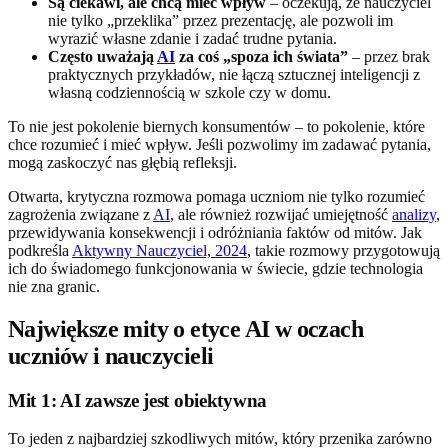
Są ciekawi, ale chcą mieć wpływ
– oczekują, że nauczyciel
nie tylko „przeklika” przez prezentację, ale pozwoli im
wyrazić własne zdanie i zadać trudne pytania.
Często uważają
AI
za coś „spoza ich świata”
– przez brak
praktycznych przykładów, nie łączą sztucznej inteligencji z
własną codziennością w szkole czy w domu.
To nie jest pokolenie biernych konsumentów – to pokolenie, które
chce rozumieć i mieć wpływ. Jeśli pozwolimy im zadawać pytania,
mogą zaskoczyć nas głębią refleksji.
Otwarta, krytyczna rozmowa pomaga uczniom nie tylko rozumieć
zagrożenia związane z
AI
, ale również rozwijać umiejętność
analizy
,
przewidywania konsekwencji i odróżniania faktów od mitów. Jak
podkreśla
Aktywny Nauczyciel, 2024
, takie rozmowy przygotowują
ich do świadomego funkcjonowania w świecie, gdzie technologia
nie zna granic.
Największe mity o etyce AI w oczach
uczniów i nauczycieli
Mit 1: AI zawsze jest obiektywna
To jeden z najbardziej szkodliwych mitów, który przenika zarówno