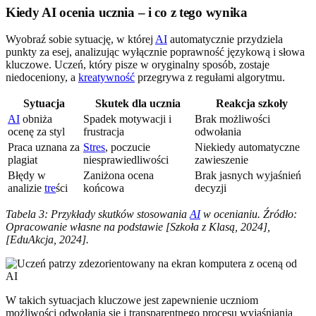
Kiedy AI ocenia ucznia – i co z tego wynika
Wyobraź sobie sytuację, w której
AI
automatycznie przydziela
punkty za esej, analizując wyłącznie poprawność językową i słowa
kluczowe. Uczeń, który pisze w oryginalny sposób, zostaje
niedoceniony, a
kreatywność
przegrywa z regułami algorytmu.
Sytuacja
Skutek dla ucznia
Reakcja szkoły
AI
obniża
Spadek motywacji i
Brak możliwości
ocenę za styl
frustracja
odwołania
Praca uznana za
Stres
, poczucie
Niekiedy automatyczne
plagiat
niesprawiedliwości
zawieszenie
Błędy w
Zaniżona ocena
Brak jasnych wyjaśnień
analizie
tre
ści
końcowa
decyzji
Tabela 3: Przykłady skutków stosowania
AI
w ocenianiu. Źródło:
Opracowanie własne na podstawie [Szkoła z Klasą, 2024],
[EduAkcja, 2024].
W takich sytuacjach kluczowe jest zapewnienie uczniom
możliwości odwołania się i transparentnego procesu wyjaśniania