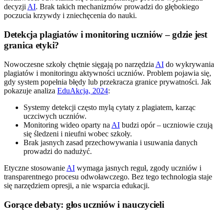
decyzji
AI
. Brak takich mechanizmów prowadzi do głębokiego
poczucia krzywdy i zniechęcenia do nauki.
Detekcja plagiatów i monitoring uczniów – gdzie jest
granica etyki?
Nowoczesne szkoły chętnie sięgają po narzędzia
AI
do wykrywania
plagiatów i monitoringu aktywności uczniów. Problem pojawia się,
gdy system popełnia błędy lub przekracza granice prywatności. Jak
pokazuje analiza
EduAkcja, 2024
:
Systemy detekcji często mylą cytaty z plagiatem, karząc
uczciwych uczniów.
Monitoring wideo oparty na
AI
budzi opór – uczniowie czują
się śledzeni i nieufni wobec szkoły.
Brak jasnych zasad przechowywania i usuwania danych
prowadzi do nadużyć.
Etyczne stosowanie
AI
wymaga jasnych reguł, zgody uczniów i
transparentnego procesu odwoławczego. Bez tego technologia staje
się narzędziem opresji, a nie wsparcia edukacji.
Gorące debaty: głos uczniów i nauczycieli