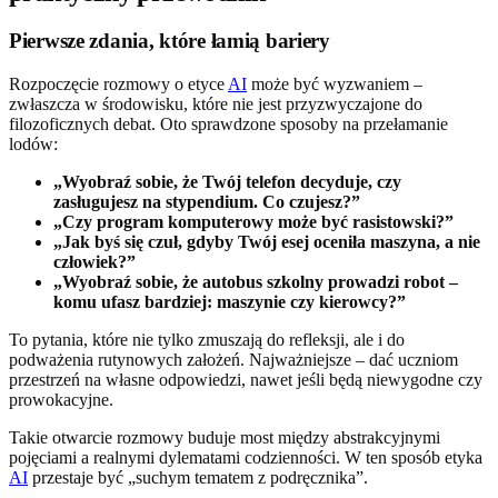
Pierwsze zdania, które łamią bariery
Rozpoczęcie rozmowy o etyce
AI
może być wyzwaniem –
zwłaszcza w środowisku, które nie jest przyzwyczajone do
filozoficznych debat. Oto sprawdzone sposoby na przełamanie
lodów:
„Wyobraź sobie, że Twój telefon decyduje, czy
zasługujesz na stypendium. Co czujesz?”
„Czy program komputerowy może być rasistowski?”
„Jak byś się czuł, gdyby Twój esej oceniła maszyna, a nie
człowiek?”
„Wyobraź sobie, że autobus szkolny prowadzi robot –
komu ufasz bardziej: maszynie czy kierowcy?”
To pytania, które nie tylko zmuszają do refleksji, ale i do
podważenia rutynowych założeń. Najważniejsze – dać uczniom
przestrzeń na własne odpowiedzi, nawet jeśli będą niewygodne czy
prowokacyjne.
Takie otwarcie rozmowy buduje most między abstrakcyjnymi
pojęciami a realnymi dylematami codzienności. W ten sposób etyka
AI
przestaje być „suchym tematem z podręcznika”.