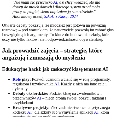
"Nie mam nic przeciwko
AI
, ale chcę wiedzieć, kto ma
dostęp do moich danych i dlaczego system uznał moją
pracę za plagiat, skoro napisałem ją samodzielnie." —
Anonimowy uczeń,
Szkoła z Klasą, 2024
Otwarte debaty pokazują, że młodzież jest gotowa na poważną
rozmowę – pod warunkiem, że nauczyciele pozwolą im zabrać głos
i uwzględnią ich argumenty. To klucz do budowania szkoły, która
uczy nie tylko faktów, ale i odpowiedzialności obywatelskiej.
Jak prowadzić zajęcia – strategie, które
angażują i zmuszają do myślenia
Edukacyjne hacki: jak zaskoczyć klasę tematem AI
Role
-play:
Pozwól uczniom wcielić się w rolę programisty,
regulatora i użytkownika
AI
. Każdy z nich ma inne cele i
dylematy.
Debaty oksfordzkie:
Podziel klasę na zwolenników i
przeciwników
AI
– niech bronią swojej pozycji faktami i
przykładami.
Kreatywne projekty:
Zleć zadanie stworzenia „etycznego
kodeksu
AI
” dla szkoły lub wymyślenia aplikacji
AI
, która
rozwiązuje realny problem społeczny.