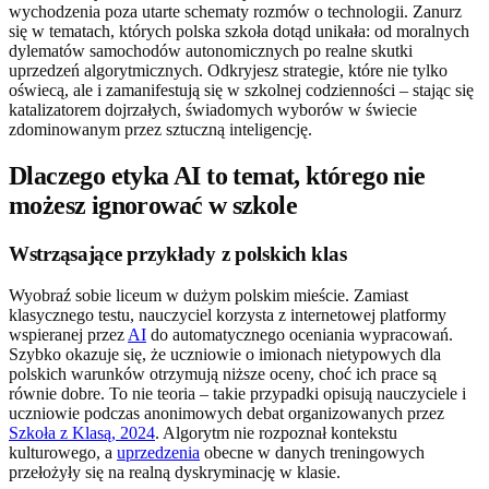
wychodzenia poza utarte schematy rozmów o technologii. Zanurz
się w tematach, których polska szkoła dotąd unikała: od moralnych
dylematów samochodów autonomicznych po realne skutki
uprzedzeń algorytmicznych. Odkryjesz strategie, które nie tylko
oświecą, ale i zamanifestują się w szkolnej codzienności – stając się
katalizatorem dojrzałych, świadomych wyborów w świecie
zdominowanym przez sztuczną inteligencję.
Dlaczego etyka AI to temat, którego nie
możesz ignorować w szkole
Wstrząsające przykłady z polskich klas
Wyobraź sobie liceum w dużym polskim mieście. Zamiast
klasycznego testu, nauczyciel korzysta z internetowej platformy
wspieranej przez
AI
do automatycznego oceniania wypracowań.
Szybko okazuje się, że uczniowie o imionach nietypowych dla
polskich warunków otrzymują niższe oceny, choć ich prace są
równie dobre. To nie teoria – takie przypadki opisują nauczyciele i
uczniowie podczas anonimowych debat organizowanych przez
Szkoła z Klasą, 2024
. Algorytm nie rozpoznał kontekstu
kulturowego, a
uprzedzenia
obecne w danych treningowych
przełożyły się na realną dyskryminację w klasie.