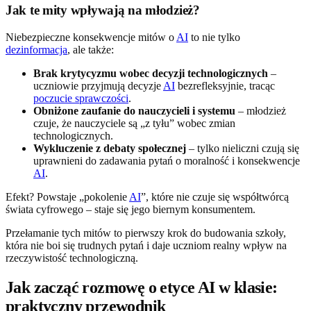
Jak te mity wpływają na młodzież?
Niebezpieczne konsekwencje mitów o
AI
to nie tylko
dezinformacja
, ale także:
Brak krytycyzmu wobec decyzji technologicznych
–
uczniowie przyjmują decyzje
AI
bezrefleksyjnie, tracąc
poczucie sprawczości
.
Obniżone zaufanie do nauczycieli i systemu
– młodzież
czuje, że nauczyciele są „z tyłu” wobec zmian
technologicznych.
Wykluczenie z debaty społecznej
– tylko nieliczni czują się
uprawnieni do zadawania pytań o moralność i konsekwencje
AI
.
Efekt? Powstaje „pokolenie
AI
”, które nie czuje się współtwórcą
świata cyfrowego – staje się jego biernym konsumentem.
Przełamanie tych mitów to pierwszy krok do budowania szkoły,
która nie boi się trudnych pytań i daje uczniom realny wpływ na
rzeczywistość technologiczną.
Jak zacząć rozmowę o etyce AI w klasie:
praktyczny przewodnik