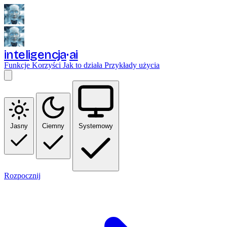
inteligencja
ai
Funkcje
Korzyści
Jak to działa
Przykłady użycia
Jasny
Ciemny
Systemowy
Rozpocznij