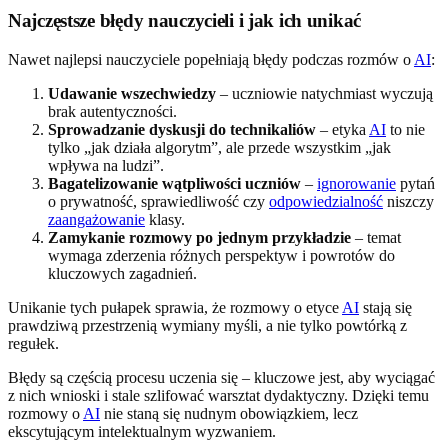
Najczęstsze błędy nauczycieli i jak ich unikać
Nawet najlepsi nauczyciele popełniają błędy podczas rozmów o
AI
:
Udawanie wszechwiedzy
– uczniowie natychmiast wyczują
brak autentyczności.
Sprowadzanie dyskusji do technikaliów
– etyka
AI
to nie
tylko „jak działa algorytm”, ale przede wszystkim „jak
wpływa na ludzi”.
Bagatelizowanie wątpliwości uczniów
–
ignorowanie
pytań
o prywatność, sprawiedliwość czy
odpowiedzialność
niszczy
zaangażowanie
klasy.
Zamykanie rozmowy po jednym przykładzie
– temat
wymaga zderzenia różnych perspektyw i powrotów do
kluczowych zagadnień.
Unikanie tych pułapek sprawia, że rozmowy o etyce
AI
stają się
prawdziwą przestrzenią wymiany myśli, a nie tylko powtórką z
regułek.
Błędy są częścią procesu uczenia się – kluczowe jest, aby wyciągać
z nich wnioski i stale szlifować warsztat dydaktyczny. Dzięki temu
rozmowy o
AI
nie staną się nudnym obowiązkiem, lecz
ekscytującym intelektualnym wyzwaniem.