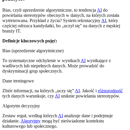
Bias, czyli uprzedzenie algorytmiczne, to tendencja
AI
do
powielania stereotypów obecnych w danych, na których została
wytrenowana. Przykład z życia? System rekrutacyjny
AI
, który
częściej odrzuca kandydatki, bo „uczył się” na danych z męskiej
branży IT.
Definicje kluczowych pojęć:
Bias (uprzedzenie algorytmiczne)
To systematyczne odchylenie w wynikach
AI
wynikające z
wadliwych lub niepełnych danych. Może prowadzić do
dyskryminacji grup społecznych.
Dane treningowe
Zbiór informacji, na których „uczy się”
AI
. Jakość i
różnorodność
tych danych warunkuje, czy
AI
uniknie powielania stereotypów.
Algorytm decyzyjny
Zestaw reguł, według których
AI
analizuje dane i podejmuje
działanie.
Algorytmy
mogą być nieświadome kontekstu
kulturowego lub społecznego.