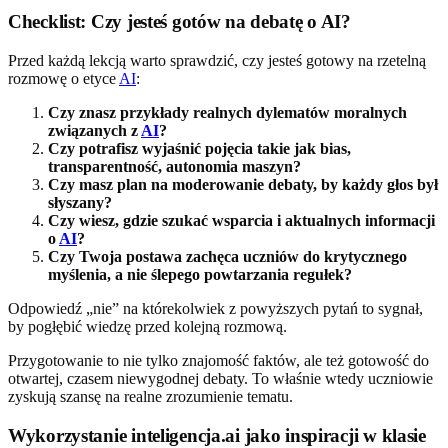
Checklist: Czy jesteś gotów na debatę o AI?
Przed każdą lekcją warto sprawdzić, czy jesteś gotowy na rzetelną
rozmowę o etyce
AI
:
Czy znasz przykłady realnych dylematów moralnych
związanych z
AI
?
Czy potrafisz wyjaśnić pojęcia takie jak bias,
transparentność, autonomia maszyn?
Czy masz plan na moderowanie debaty, by każdy głos był
słyszany?
Czy wiesz, gdzie szukać wsparcia i aktualnych informacji
o
AI
?
Czy Twoja postawa zachęca uczniów do krytycznego
myślenia, a nie ślepego powtarzania regułek?
Odpowiedź „nie” na którekolwiek z powyższych pytań to sygnał,
by pogłębić wiedzę przed kolejną rozmową.
Przygotowanie to nie tylko znajomość faktów, ale też gotowość do
otwartej, czasem niewygodnej debaty. To właśnie wtedy uczniowie
zyskują szansę na realne zrozumienie tematu.
Wykorzystanie inteligencja.ai jako inspiracji w klasie