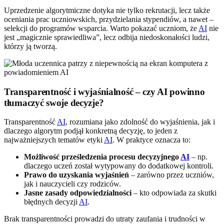
Uprzedzenie algorytmiczne dotyka nie tylko rekrutacji, lecz także
oceniania prac uczniowskich, przydzielania stypendiów, a nawet –
selekcji do programów wsparcia. Warto pokazać uczniom, że
AI
nie
jest „magicznie sprawiedliwa”, lecz odbija niedoskonałości ludzi,
którzy ją tworzą.
Transparentność i wyjaśnialność – czy AI powinno
tłumaczyć swoje decyzje?
Transparentność
AI
, rozumiana jako zdolność do wyjaśnienia, jak i
dlaczego algorytm podjął konkretną decyzję, to jeden z
najważniejszych tematów etyki
AI
. W praktyce oznacza to:
Możliwość prześledzenia procesu decyzyjnego
AI
– np.
dlaczego uczeń został wytypowany do dodatkowej kontroli.
Prawo do uzyskania wyjaśnień
– zarówno przez uczniów,
jak i nauczycieli czy rodziców.
Jasne zasady odpowiedzialności
– kto odpowiada za skutki
błędnych decyzji
AI
.
Brak transparentności prowadzi do utraty zaufania i trudności w