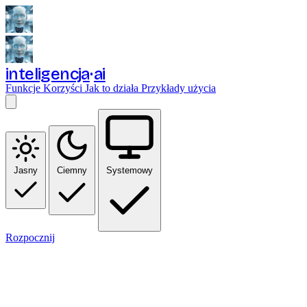
inteligencja
ai
Funkcje
Korzyści
Jak to działa
Przykłady użycia
Jasny
Ciemny
Systemowy
Rozpocznij