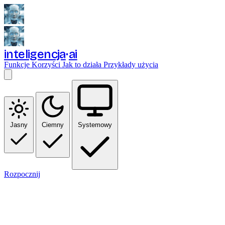
inteligencja
ai
Funkcje
Korzyści
Jak to działa
Przykłady użycia
Jasny
Ciemny
Systemowy
Rozpocznij