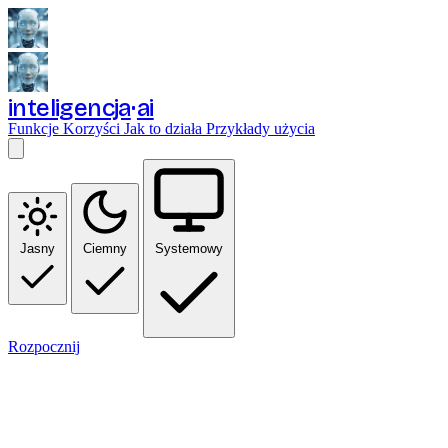
inteligencja
ai
Funkcje
Korzyści
Jak to działa
Przykłady użycia
Jasny
Ciemny
Systemowy
Rozpocznij