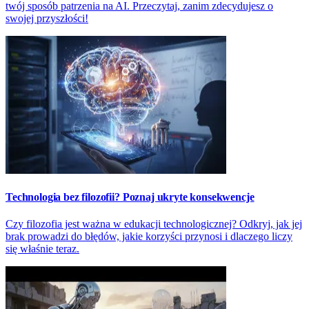
twój sposób patrzenia na AI. Przeczytaj, zanim zdecydujesz o
swojej przyszłości!
Technologia bez filozofii? Poznaj ukryte konsekwencje
Czy filozofia jest ważna w edukacji technologicznej? Odkryj, jak jej
brak prowadzi do błędów, jakie korzyści przynosi i dlaczego liczy
się właśnie teraz.