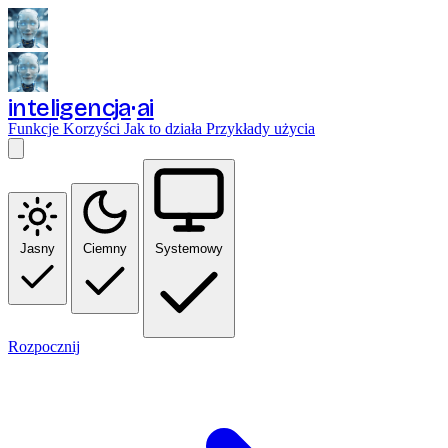
inteligencja
ai
Funkcje
Korzyści
Jak to działa
Przykłady użycia
Jasny
Ciemny
Systemowy
Rozpocznij