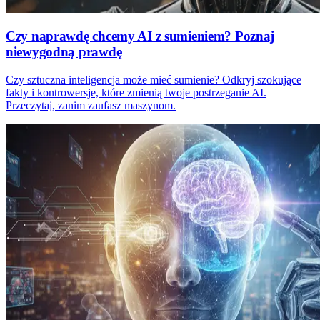
Czy naprawdę chcemy AI z sumieniem? Poznaj
niewygodną prawdę
Czy sztuczna inteligencja może mieć sumienie? Odkryj szokujące
fakty i kontrowersje, które zmienią twoje postrzeganie AI.
Przeczytaj, zanim zaufasz maszynom.