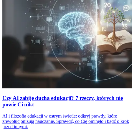
Czy AI zabije ducha edukacji? 7 rzeczy, których nie
powie Ci nikt
AI i filozofia edukacji w ostrym świetle: odkryj prawdy, które
zrewolucjonizują nauczanie. Sprawdź, co Cię ominęło i bądź o krok
przed innymi.