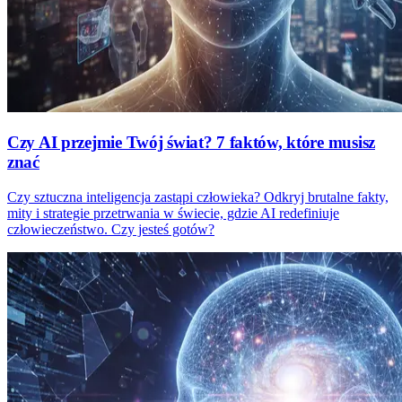
Czy AI przejmie Twój świat? 7 faktów, które musisz
znać
Czy sztuczna inteligencja zastąpi człowieka? Odkryj brutalne fakty,
mity i strategie przetrwania w świecie, gdzie AI redefiniuje
człowieczeństwo. Czy jesteś gotów?