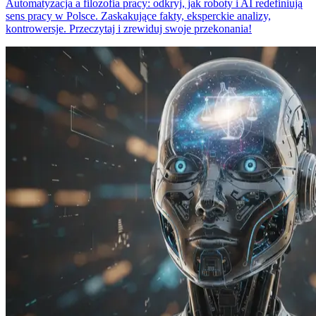
Automatyzacja a filozofia pracy: odkryj, jak roboty i AI redefiniują
sens pracy w Polsce. Zaskakujące fakty, eksperckie analizy,
kontrowersje. Przeczytaj i zrewiduj swoje przekonania!