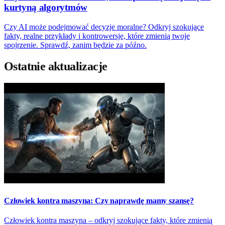
kurtyną algorytmów
Czy AI może podejmować decyzje moralne? Odkryj szokujące
fakty, realne przykłady i kontrowersje, które zmienią twoje
spojrzenie. Sprawdź, zanim będzie za późno.
Ostatnie aktualizacje
Człowiek kontra maszyna: Czy naprawdę mamy szansę?
Człowiek kontra maszyna – odkryj szokujące fakty, które zmienią