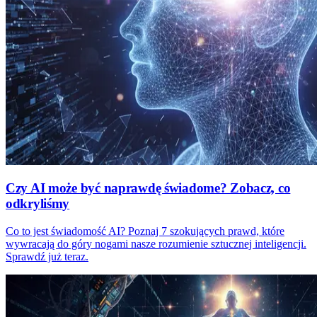
Czy AI może być naprawdę świadome? Zobacz, co
odkryliśmy
Co to jest świadomość AI? Poznaj 7 szokujących prawd, które
wywracają do góry nogami nasze rozumienie sztucznej inteligencji.
Sprawdź już teraz.