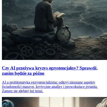
Czy AI przeżywa kryzys egzystencjalny? Sprawdź,
zanim będzie za późno
AI a problematyka egzystencjalizmu: odkryj nieznane aspekty
świadomości maszyn, krytyczne analizy i prowokujące pytania.
Zanurz się głębiej już teraz.