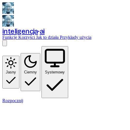
inteligencja
ai
Funkcje
Korzyści
Jak to działa
Przykłady użycia
Jasny
Ciemny
Systemowy
Rozpocznij