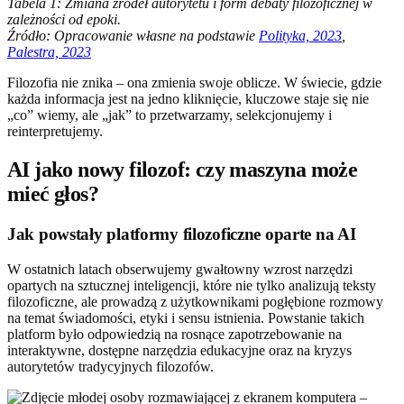
Tabela 1: Zmiana źródeł autorytetu i form debaty filozoficznej w
zależności od epoki.
Źródło: Opracowanie własne na podstawie
Polityka, 2023
,
Palestra, 2023
Filozofia nie znika – ona zmienia swoje oblicze. W świecie, gdzie
każda informacja jest na jedno kliknięcie, kluczowe staje się nie
„co” wiemy, ale „jak” to przetwarzamy, selekcjonujemy i
reinterpretujemy.
AI jako nowy filozof: czy maszyna może
mieć głos?
Jak powstały platformy filozoficzne oparte na AI
W ostatnich latach obserwujemy gwałtowny wzrost narzędzi
opartych na sztucznej inteligencji, które nie tylko analizują teksty
filozoficzne, ale prowadzą z użytkownikami pogłębione rozmowy
na temat świadomości, etyki i sensu istnienia. Powstanie takich
platform było odpowiedzią na rosnące zapotrzebowanie na
interaktywne, dostępne narzędzia edukacyjne oraz na kryzys
autorytetów tradycyjnych filozofów.