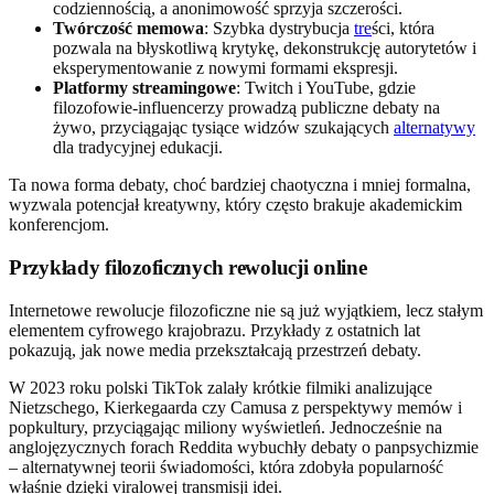
codziennością, a anonimowość sprzyja szczerości.
Twórczość memowa
: Szybka dystrybucja
tre
ści, która
pozwala na błyskotliwą krytykę, dekonstrukcję autorytetów i
eksperymentowanie z nowymi formami ekspresji.
Platformy streamingowe
: Twitch i YouTube, gdzie
filozofowie-influencerzy prowadzą publiczne debaty na
żywo, przyciągając tysiące widzów szukających
alternatywy
dla tradycyjnej edukacji.
Ta nowa forma debaty, choć bardziej chaotyczna i mniej formalna,
wyzwala potencjał kreatywny, który często brakuje akademickim
konferencjom.
Przykłady filozoficznych rewolucji online
Internetowe rewolucje filozoficzne nie są już wyjątkiem, lecz stałym
elementem cyfrowego krajobrazu. Przykłady z ostatnich lat
pokazują, jak nowe media przekształcają przestrzeń debaty.
W 2023 roku polski TikTok zalały krótkie filmiki analizujące
Nietzschego, Kierkegaarda czy Camusa z perspektywy memów i
popkultury, przyciągając miliony wyświetleń. Jednocześnie na
anglojęzycznych forach Reddita wybuchły debaty o panpsychizmie
– alternatywnej teorii świadomości, która zdobyła popularność
właśnie dzięki viralowej transmisji idei.