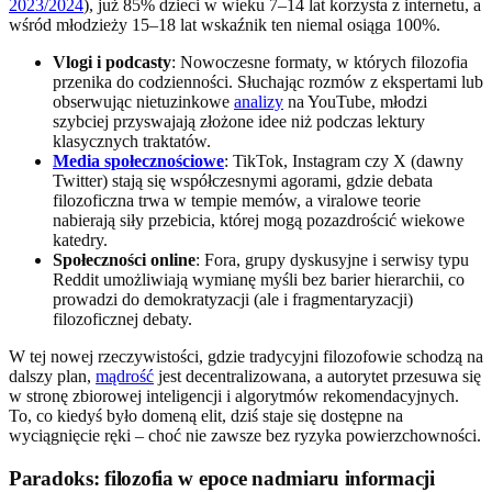
2023/2024
), już 85% dzieci w wieku 7–14 lat korzysta z internetu, a
wśród młodzieży 15–18 lat wskaźnik ten niemal osiąga 100%.
Vlogi i podcasty
: Nowoczesne formaty, w których filozofia
przenika do codzienności. Słuchając rozmów z ekspertami lub
obserwując nietuzinkowe
analizy
na YouTube, młodzi
szybciej przyswajają złożone idee niż podczas lektury
klasycznych traktatów.
Media społecznościowe
: TikTok, Instagram czy X (dawny
Twitter) stają się współczesnymi agorami, gdzie debata
filozoficzna trwa w tempie memów, a viralowe teorie
nabierają siły przebicia, której mogą pozazdrościć wiekowe
katedry.
Społeczności online
: Fora, grupy dyskusyjne i serwisy typu
Reddit umożliwiają wymianę myśli bez barier hierarchii, co
prowadzi do demokratyzacji (ale i fragmentaryzacji)
filozoficznej debaty.
W tej nowej rzeczywistości, gdzie tradycyjni filozofowie schodzą na
dalszy plan,
mądrość
jest decentralizowana, a autorytet przesuwa się
w stronę zbiorowej inteligencji i algorytmów rekomendacyjnych.
To, co kiedyś było domeną elit, dziś staje się dostępne na
wyciągnięcie ręki – choć nie zawsze bez ryzyka powierzchowności.
Paradoks: filozofia w epoce nadmiaru informacji