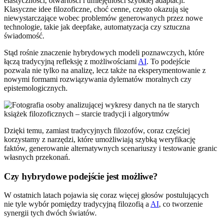
elastyczności, otwartości i umiejętności szybkiej adaptacji.
Klasyczne idee filozoficzne, choć cenne, często okazują się
niewystarczające wobec problemów generowanych przez nowe
technologie, takie jak deepfake, automatyzacja czy sztuczna
świadomość.
Stąd rośnie znaczenie hybrydowych modeli poznawczych, które
łączą tradycyjną refleksję z możliwościami
AI
. To podejście
pozwala nie tylko na analizę, lecz także na eksperymentowanie z
nowymi formami rozwiązywania dylematów moralnych czy
epistemologicznych.
Dzięki temu, zamiast tradycyjnych filozofów, coraz częściej
korzystamy z narzędzi, które umożliwiają szybką weryfikację
faktów, generowanie alternatywnych scenariuszy i testowanie granic
własnych przekonań.
Czy hybrydowe podejście jest możliwe?
W ostatnich latach pojawia się coraz więcej głosów postulujących
nie tyle wybór pomiędzy tradycyjną filozofią a
AI
, co tworzenie
synergii tych dwóch światów.