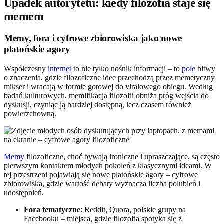
Upadek autorytetu: kiedy filozofia staje się
memem
Memy, fora i cyfrowe zbiorowiska jako nowe
platońskie agory
Współczesny
internet
to nie tylko nośnik informacji – to
pole
bitwy
o znaczenia, gdzie filozoficzne idee przechodzą przez memetyczny
mikser i wracają w formie gotowej do viralowego obiegu. Według
badań kulturowych, memifikacja filozofii obniża próg wejścia do
dyskusji, czyniąc ją bardziej dostępną, lecz czasem również
powierzchowną.
Memy
filozoficzne, choć bywają ironiczne i upraszczające, są często
pierwszym kontaktem młodych pokoleń z klasycznymi ideami. W
tej przestrzeni pojawiają się nowe platońskie agory – cyfrowe
zbiorowiska, gdzie wartość debaty wyznacza liczba polubień i
udostępnień.
Fora tematyczne
: Reddit, Quora, polskie grupy na
Facebooku – miejsca, gdzie filozofia spotyka się z