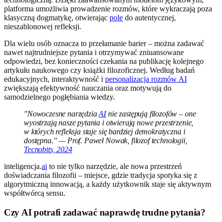
platforma umożliwia prowadzenie rozmów, które wykraczają poza
klasyczną dogmatykę, otwierając
pole
do autentycznej,
nieszablonowej refleksji.
Dla wielu osób oznacza to przełamanie barier – można zadawać
nawet najtrudniejsze pytania i otrzymywać zniuansowane
odpowiedzi, bez konieczności czekania na publikację kolejnego
artykułu naukowego czy książki filozoficznej. Według badań
edukacyjnych, interaktywność i
personalizacja rozmów AI
zwiększają efektywność nauczania oraz motywują do
samodzielnego pogłębiania wiedzy.
"Nowoczesne narzędzia
AI
nie zastępują filozofów – one
wyostrzają nasze pytania i otwierają nowe przestrzenie,
w których refleksja staje się bardziej demokratyczna i
dostępna." — Prof. Paweł Nowak, filozof technologii,
Tecnobits, 2024
inteligencja.
ai
to nie tylko narzędzie, ale nowa przestrzeń
doświadczania filozofii – miejsce, gdzie tradycja spotyka się z
algorytmiczną innowacją, a każdy użytkownik staje się aktywnym
współtwórcą sensu.
Czy AI potrafi zadawać naprawdę trudne pytania?