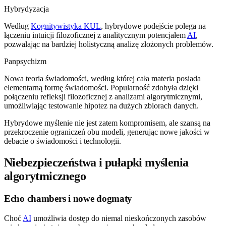
Hybrydyzacja
Według
Kognitywistyka KUL
, hybrydowe podejście polega na
łączeniu intuicji filozoficznej z analitycznym potencjałem
AI
,
pozwalając na bardziej holistyczną analizę złożonych problemów.
Panpsychizm
Nowa teoria świadomości, według której cała materia posiada
elementarną formę świadomości. Popularność zdobyła dzięki
połączeniu refleksji filozoficznej z analizami algorytmicznymi,
umożliwiając testowanie hipotez na dużych zbiorach danych.
Hybrydowe myślenie nie jest zatem kompromisem, ale szansą na
przekroczenie ograniczeń obu modeli, generując nowe jakości w
debacie o świadomości i technologii.
Niebezpieczeństwa i pułapki myślenia
algorytmicznego
Echo chambers i nowe dogmaty
Choć
AI
umożliwia dostęp do niemal nieskończonych zasobów