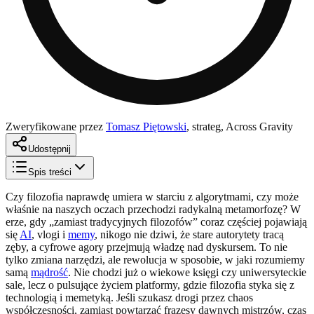
Zweryfikowane przez
Tomasz Piętowski
,
strateg, Across Gravity
Udostępnij
Spis treści
Czy filozofia naprawdę umiera w starciu z algorytmami, czy może
właśnie na naszych oczach przechodzi radykalną metamorfozę? W
erze, gdy „zamiast tradycyjnych filozofów” coraz częściej pojawiają
się
AI
, vlogi i
memy
, nikogo nie dziwi, że stare autorytety tracą
zęby, a cyfrowe agory przejmują władzę nad dyskursem. To nie
tylko zmiana narzędzi, ale rewolucja w sposobie, w jaki rozumiemy
samą
mądrość
. Nie chodzi już o wiekowe księgi czy uniwersyteckie
sale, lecz o pulsujące życiem platformy, gdzie filozofia styka się z
technologią i memetyką. Jeśli szukasz drogi przez chaos
współczesności, zamiast powtarzać frazesy dawnych mistrzów, czas