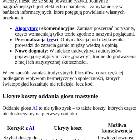
wiedzy, niesie też ze sobą poważne ryzyka. Jednym z
najgroźniejszych jest efekt echo chambers – zamykanie się w
bańkach informacyjnych, które potęgują powielanie własnych
przekonań.
Algorytmy
rekomendacyjne
: Zamiast poszerzać horyzonty,
często wzmacniają tylko teorie zgodne z naszymi poglądami.
Personalizacja
tre
ści
: Optymalizacja pod użytkownika
prowadzi do zatarcia granic między wiedzą a opinią.
Nowe dogmaty
: W miejsce tradycyjnych autorytetów
pojawiają się algorytmiczne „prawdy”, trudne do podważenia
z racji ich statystycznej skuteczności.
W ten sposób, zamiast tradycyjnych filozofów, coraz częściej
podlegamy wpływom hermetycznych społeczności, których
światopogląd kształtuje nie refleksja, lecz kod.
Ukryte koszty oddania głosu maszynie
Oddanie głosu
AI
to nie tylko zysk – to także koszty, których często
nie dostrzegamy na pierwszy rzut oka.
Możliwa
Korzyść z
AI
Ukryty koszt
konsekwencja
Szybki dostęp do
Powierzchowność