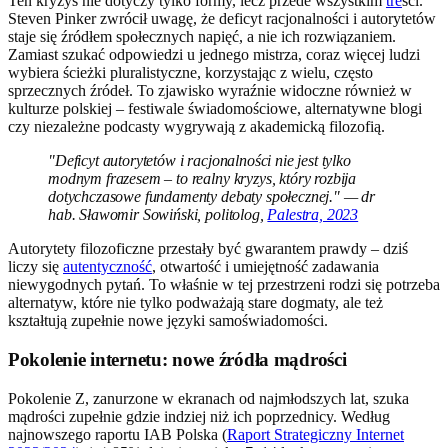
Ten kryzys nie dotyczy tylko formy, lecz przede wszystkim
tre
ści.
Steven Pinker zwrócił uwagę, że deficyt racjonalności i autorytetów
staje się źródłem społecznych napięć, a nie ich rozwiązaniem.
Zamiast szukać odpowiedzi u jednego mistrza, coraz więcej ludzi
wybiera ścieżki pluralistyczne, korzystając z wielu, często
sprzecznych źródeł. To zjawisko wyraźnie widoczne również w
kulturze polskiej – festiwale świadomościowe, alternatywne blogi
czy niezależne podcasty wygrywają z akademicką filozofią.
"Deficyt autorytetów i racjonalności nie jest tylko
modnym frazesem – to realny kryzys, który rozbija
dotychczasowe fundamenty debaty społecznej." — dr
hab. Sławomir Sowiński, politolog,
Palestra, 2023
Autorytety filozoficzne przestały być gwarantem prawdy – dziś
liczy się
autentyczność
, otwartość i umiejętność zadawania
niewygodnych pytań. To właśnie w tej przestrzeni rodzi się potrzeba
alternatyw, które nie tylko podważają stare dogmaty, ale też
kształtują zupełnie nowe języki samoświadomości.
Pokolenie internetu: nowe źródła mądrości
Pokolenie Z, zanurzone w ekranach od najmłodszych lat, szuka
mądrości zupełnie gdzie indziej niż ich poprzednicy. Według
najnowszego raportu IAB Polska (
Raport Strategiczny Internet