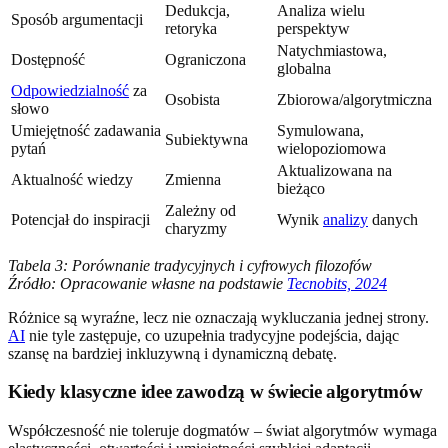
Dedukcja,
Analiza wielu
Sposób argumentacji
retoryka
perspektyw
Natychmiastowa,
Dostępność
Ograniczona
globalna
Odpowiedzialność
za
Osobista
Zbiorowa/algorytmiczna
słowo
Umiejętność zadawania
Symulowana,
Subiektywna
pytań
wielopoziomowa
Aktualizowana na
Aktualność wiedzy
Zmienna
bieżąco
Zależny od
Potencjał do inspiracji
Wynik
analizy
danych
charyzmy
Tabela 3: Porównanie tradycyjnych i cyfrowych filozofów
Źródło: Opracowanie własne na podstawie
Tecnobits, 2024
Różnice są wyraźne, lecz nie oznaczają wykluczania jednej strony.
AI
nie tyle zastępuje, co uzupełnia tradycyjne podejścia, dając
szansę na bardziej inkluzywną i dynamiczną debatę.
Kiedy klasyczne idee zawodzą w świecie algorytmów
Współczesność nie toleruje dogmatów – świat algorytmów wymaga