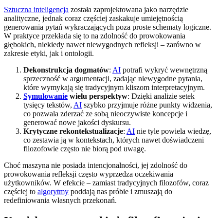
Sztuczna inteligencja
została zaprojektowana jako narzędzie
analityczne, jednak coraz częściej zaskakuje umiejętnością
generowania pytań wykraczających poza proste schematy logiczne.
W praktyce przekłada się to na zdolność do prowokowania
głębokich, niekiedy nawet niewygodnych refleksji – zarówno w
zakresie etyki, jak i ontologii.
Dekonstrukcja dogmatów
:
AI
potrafi wykryć wewnętrzną
sprzeczność w argumentacji, zadając niewygodne pytania,
które wymykają się tradycyjnym kliszom interpretacyjnym.
Symulowanie
wielu perspektyw
: Dzięki analizie setek
tysięcy tekstów,
AI
szybko przyjmuje różne punkty widzenia,
co pozwala zderzać ze sobą nieoczywiste koncepcje i
generować nowe jakości dyskursu.
Krytyczne rekontekstualizacje
:
AI
nie tyle powiela wiedzę,
co zestawia ją w kontekstach, których nawet doświadczeni
filozofowie często nie biorą pod uwagę.
Choć maszyna nie posiada intencjonalności, jej zdolność do
prowokowania refleksji często wyprzedza oczekiwania
użytkowników. W efekcie – zamiast tradycyjnych filozofów, coraz
częściej to
algorytmy
poddają nas próbie i zmuszają do
redefiniowania własnych przekonań.