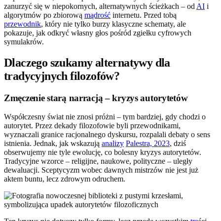
zanurzyć się w niepokornych, alternatywnych ścieżkach – od
AI
i
algorytmów po zbiorową
mądrość
internetu. Przed tobą
przewodnik
, który nie tylko burzy klasyczne schematy, ale
pokazuje, jak odkryć własny głos pośród zgiełku cyfrowych
symulakrów.
Dlaczego szukamy alternatywy dla
tradycyjnych filozofów?
Zmęczenie starą narracją – kryzys autorytetów
Współczesny świat nie znosi próżni – tym bardziej, gdy chodzi o
autorytet. Przez dekady filozofowie byli przewodnikami,
wyznaczali granice racjonalnego dyskursu, rozpalali debaty o sens
istnienia. Jednak, jak wskazują
analizy
Palestra, 2023
, dziś
obserwujemy nie tyle ewolucję, co bolesny kryzys autorytetów.
Tradycyjne wzorce – religijne, naukowe, polityczne – uległy
dewaluacji. Sceptycyzm wobec dawnych mistrzów nie jest już
aktem buntu, lecz zdrowym odruchem.