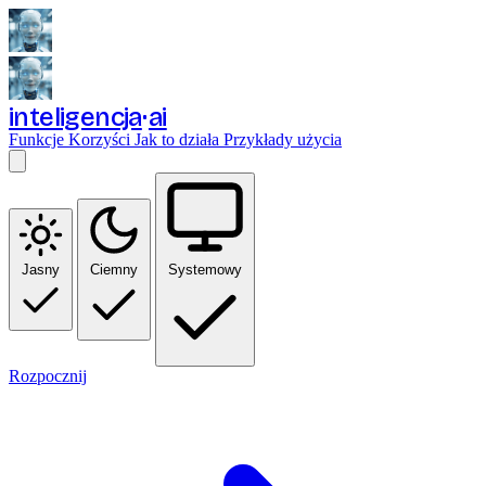
inteligencja
ai
Funkcje
Korzyści
Jak to działa
Przykłady użycia
Jasny
Ciemny
Systemowy
Rozpocznij