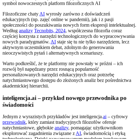
Filozoficzne chaty
AI
wyrosły zarówno z doświadczeń
edukacyjnych (np. zajęć online w pandemii), jak i z pasji
społeczności do poszukiwania nowych form ekspresji intelektualnej.
Według
analizy
Tecnobits, 2024
, współczesna filozofia coraz
częściej korzysta z narzędzi technologicznych do wypracowywania
nowych paradygmatów.
AI
staje się tu nie tylko narzędziem, lecz
aktywnym uczestnikiem debat, zdolnym do generowania
nieoczywistych pytań i alternatywnych scenariuszy.
Warto podkreślić, że te platformy nie powstały w próżni – ich
rozwój był napędzany przez rosnącą popularność
personalizowanych narzędzi edukacyjnych oraz potrzebę
natychmiastowego dostępu do złożonych analiz bez pośrednictwa
akademickiej hierarchii.
inteligencja.ai – przykład nowego przewodnika po
świadomości
Jednym z wyrazistych przykładów jest inteligencja.
ai
– cyfrowy
przewodnik
, który zamiast tradycyjnych filozofów oferuje
natychmiastowe, głębokie
analizy
, pomagając użytkownikom
eksplorować zagadnienia związane z
AI
, świadomością i etyką
technologiczną. Dzięki zaawansowanym modelom językowym,