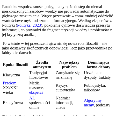
Paradoks współczesności polega na tym, że dostęp do niemal
nieskończonych zasobów wiedzy nie prowadzi automatycznie do
głębszego zrozumienia. Wręcz przeciwnie – coraz trudniej oddzielić
wartościowe myśli od szumu informacyjnego. Według ekspertów z
Polityki (
Polityka, 2023
), pokolenie cyfrowe doświadcza przesytu
informacji, co prowadzi do fragmentaryzacji wiedzy i problemów z
jej krytyczną analizą.
To właśnie w tej przestrzeni ujawnia się nowa rola filozofii – nie
jako dostawcy skończonych odpowiedzi, lecz jako przewodnika po
labiryncie danych.
Źródła
Największy
Dominująca
Epoka filozofii
autorytetu
problem
forma debaty
Tradycyjni
Zamykanie się
Uczelniane
Klasyczna
filozofowie
na zmianę
dysputy, traktaty
Przełom
Media
Kryzys
Publicystyka,
XX/XXI
masowe,
autorytetów
talk-show
wieku
eksperci
AI
,
Nadmiar
Algorytmy
,
Era cyfrowa
społeczności
informacji,
memy
, podcasty
online
chaos