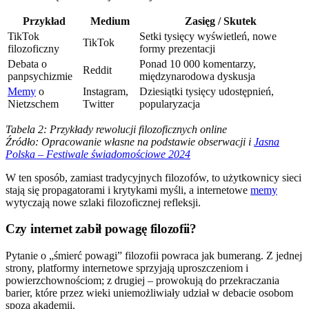
Przykład
Medium
Zasięg / Skutek
TikTok
Setki tysięcy wyświetleń, nowe
TikTok
filozoficzny
formy prezentacji
Debata o
Ponad 10 000 komentarzy,
Reddit
panpsychizmie
międzynarodowa dyskusja
Memy
o
Instagram,
Dziesiątki tysięcy udostępnień,
Nietzschem
Twitter
popularyzacja
Tabela 2: Przykłady rewolucji filozoficznych online
Źródło: Opracowanie własne na podstawie obserwacji i
Jasna
Polska – Festiwale świadomościowe 2024
W ten sposób, zamiast tradycyjnych filozofów, to użytkownicy sieci
stają się propagatorami i krytykami myśli, a internetowe
memy
wytyczają nowe szlaki filozoficznej refleksji.
Czy internet zabił powagę filozofii?
Pytanie o „śmierć powagi” filozofii powraca jak bumerang. Z jednej
strony, platformy internetowe sprzyjają uproszczeniom i
powierzchownościom; z drugiej – prowokują do przekraczania
barier, które przez wieki uniemożliwiały udział w debacie osobom
spoza akademii.