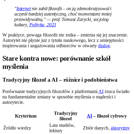
"
Internet
nie zabił filozofii – on ją zdemokratyzował i
uczynił bardziej autentyczną, choć momentami mniej
przewidywalną." — prof. Tomasz Zarycki, socjolog
kultury,
Polityka, 2023
W praktyce, powaga filozofii nie znika – zmienia się jej znaczenie.
Autorytet nie płynie już z tytułu naukowego, lecz z umiejętności
inspirowania i angażowania odbiorców w otwarty
dialog
.
Stare kontra nowe: porównanie szkół
myślenia
Tradycyjny filozof a AI – różnice i podobieństwa
Porównanie tradycyjnych filozofów z platformami
AI
rzuca światło
na fundamentalne zmiany w sposobie myślenia o mądrości i
autorytecie.
Tradycyjny
Kryterium
AI
– filozof cyfrowy
filozof
Lata studiów,
Źródło wiedzy
Zbiór danych,
algorytmy
lektury