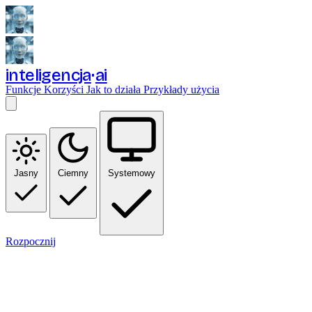
inteligencja
ai
Funkcje
Korzyści
Jak to działa
Przykłady użycia
Jasny
Ciemny
Systemowy
Rozpocznij