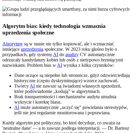
Algorytm bias: kiedy technologia wzmacnia
uprzedzenia społeczne
Algorytmy
są w stanie nie tylko kopiować, ale i wzmacniać
istniejące
uprzedzenia
społeczne. W 2023 roku głośno było o
przypadkach, gdy systemy
AI
do
analizy
CV automatycznie
odrzucały kandydatury kobiet lub osób z nietypowo brzmiącymi
nazwiskami. Problem bias w
AI
wynika z kilku czynników:
Dane uczące są niepełne lub stronnicze, gdyż odzwierciedlają
historyczne (często dyskryminujące) wzorce zachowań.
Twórcy
AI
nie zawsze są świadomi własnych uprzedzeń,
które podświadomie „kodują” w algorytmach.
Brak transparentności i mechanizmów audytu utrudnia
wykrycie i korektę biasu.
AI
może automatycznie „uczyć się” powielania stereotypów,
jeśli nie jest regularnie monitorowana i poprawiana.
Każdy algorytm jest polityczny, bo ktoś decyduje, co uważa za
'neutralne dane' — a to zawsze podlega interpretacji. — Dr. Bartosz