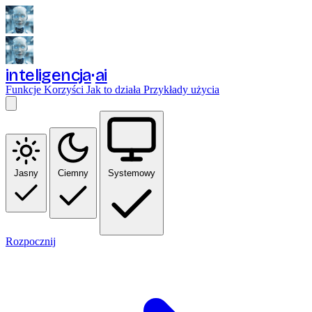
inteligencja
ai
Funkcje
Korzyści
Jak to działa
Przykłady użycia
Jasny
Ciemny
Systemowy
Rozpocznij