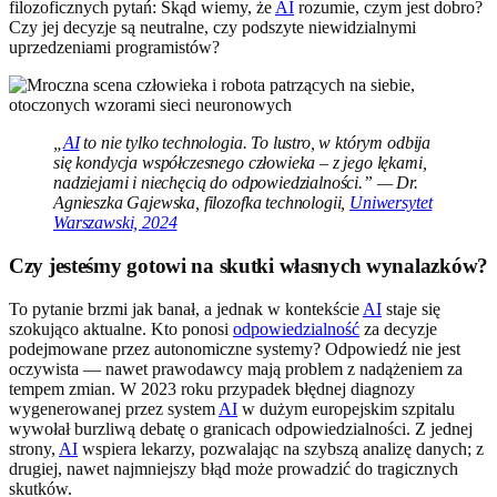
filozoficznych pytań: Skąd wiemy, że
AI
rozumie, czym jest dobro?
Czy jej decyzje są neutralne, czy podszyte niewidzialnymi
uprzedzeniami programistów?
„
AI
to nie tylko technologia. To lustro, w którym odbija
się kondycja współczesnego człowieka – z jego lękami,
nadziejami i niechęcią do odpowiedzialności.” — Dr.
Agnieszka Gajewska, filozofka technologii,
Uniwersytet
Warszawski, 2024
Czy jesteśmy gotowi na skutki własnych wynalazków?
To pytanie brzmi jak banał, a jednak w kontekście
AI
staje się
szokująco aktualne. Kto ponosi
odpowiedzialność
za decyzje
podejmowane przez autonomiczne systemy? Odpowiedź nie jest
oczywista — nawet prawodawcy mają problem z nadążeniem za
tempem zmian. W 2023 roku przypadek błędnej diagnozy
wygenerowanej przez system
AI
w dużym europejskim szpitalu
wywołał burzliwą debatę o granicach odpowiedzialności. Z jednej
strony,
AI
wspiera lekarzy, pozwalając na szybszą analizę danych; z
drugiej, nawet najmniejszy błąd może prowadzić do tragicznych
skutków.