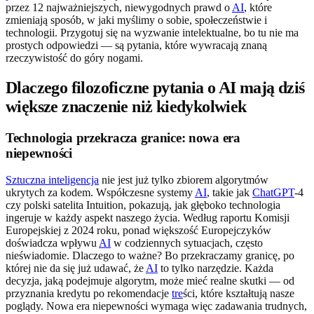
przez 12 najważniejszych, niewygodnych prawd o
AI
, które
zmieniają sposób, w jaki myślimy o sobie, społeczeństwie i
technologii. Przygotuj się na wyzwanie intelektualne, bo tu nie ma
prostych odpowiedzi — są pytania, które wywracają znaną
rzeczywistość do góry nogami.
Dlaczego filozoficzne pytania o AI mają dziś
większe znaczenie niż kiedykolwiek
Technologia przekracza granice: nowa era
niepewności
Sztuczna inteligencja
nie jest już tylko zbiorem algorytmów
ukrytych za kodem. Współczesne systemy
AI
, takie jak
ChatGPT
-4
czy polski satelita Intuition, pokazują, jak głęboko technologia
ingeruje w każdy aspekt naszego życia. Według raportu Komisji
Europejskiej z 2024 roku, ponad większość Europejczyków
doświadcza wpływu
AI
w codziennych sytuacjach, często
nieświadomie. Dlaczego to ważne? Bo przekraczamy granicę, po
której nie da się już udawać, że
AI
to tylko narzędzie. Każda
decyzja, jaką podejmuje algorytm, może mieć realne skutki — od
przyznania kredytu po rekomendacje
tre
ści, które kształtują nasze
poglądy. Nowa era niepewności wymaga więc zadawania trudnych,