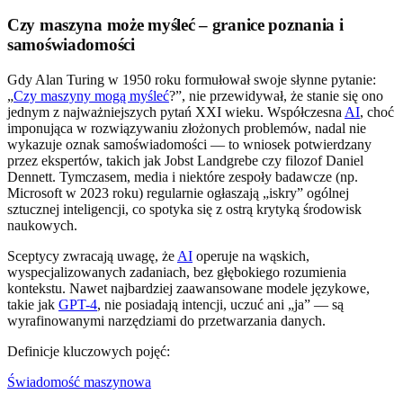
Czy maszyna może myśleć – granice poznania i
samoświadomości
Gdy Alan Turing w 1950 roku formułował swoje słynne pytanie:
„
Czy maszyny mogą myśleć
?”, nie przewidywał, że stanie się ono
jednym z najważniejszych pytań XXI wieku. Współczesna
AI
, choć
imponująca w rozwiązywaniu złożonych problemów, nadal nie
wykazuje oznak samoświadomości — to wniosek potwierdzany
przez ekspertów, takich jak Jobst Landgrebe czy filozof Daniel
Dennett. Tymczasem, media i niektóre zespoły badawcze (np.
Microsoft w 2023 roku) regularnie ogłaszają „iskry” ogólnej
sztucznej inteligencji, co spotyka się z ostrą krytyką środowisk
naukowych.
Sceptycy zwracają uwagę, że
AI
operuje na wąskich,
wyspecjalizowanych zadaniach, bez głębokiego rozumienia
kontekstu. Nawet najbardziej zaawansowane modele językowe,
takie jak
GPT-4
, nie posiadają intencji, uczuć ani „ja” — są
wyrafinowanymi narzędziami do przetwarzania danych.
Definicje kluczowych pojęć:
Świadomość maszynowa