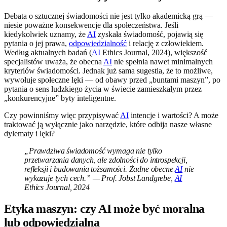
Debata o sztucznej świadomości nie jest tylko akademicką grą —
niesie poważne konsekwencje dla społeczeństwa. Jeśli
kiedykolwiek uznamy, że
AI
zyskała świadomość, pojawią się
pytania o jej prawa,
odpowiedzialność
i relację z człowiekiem.
Według aktualnych badań (
AI
Ethics Journal, 2024), większość
specjalistów uważa, że obecna
AI
nie spełnia nawet minimalnych
kryteriów świadomości. Jednak już sama sugestia, że to możliwe,
wywołuje społeczne lęki — od obawy przed „buntami maszyn”, po
pytania o sens ludzkiego życia w świecie zamieszkałym przez
„konkurencyjne” byty inteligentne.
Czy powinniśmy więc przypisywać
AI
intencje i wartości? A może
traktować ją wyłącznie jako narzędzie, które odbija nasze własne
dylematy i lęki?
„Prawdziwa świadomość wymaga nie tylko
przetwarzania danych, ale zdolności do introspekcji,
refleksji i budowania tożsamości. Żadne obecne
AI
nie
wykazuje tych cech.” — Prof. Jobst Landgrebe,
AI
Ethics Journal, 2024
Etyka maszyn: czy AI może być moralna
lub odpowiedzialna