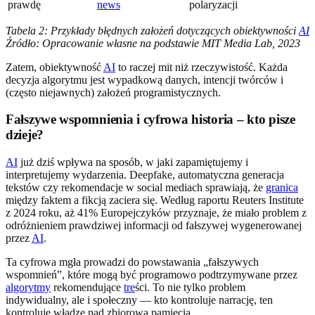
prawdę
news
polaryzacji
Tabela 2: Przykłady błędnych założeń dotyczących obiektywności
AI
Źródło: Opracowanie własne na podstawie MIT Media Lab, 2023
Zatem, obiektywność
AI
to raczej mit niż rzeczywistość. Każda
decyzja algorytmu jest wypadkową danych, intencji twórców i
(często niejawnych) założeń programistycznych.
Fałszywe wspomnienia i cyfrowa historia – kto pisze
dzieje?
AI
już dziś wpływa na sposób, w jaki zapamiętujemy i
interpretujemy wydarzenia. Deepfake, automatyczna generacja
tekstów czy rekomendacje w social mediach sprawiają, że
granica
między faktem a fikcją zaciera się. Według raportu Reuters Institute
z 2024 roku, aż 41% Europejczyków przyznaje, że miało problem z
odróżnieniem prawdziwej informacji od fałszywej wygenerowanej
przez
AI
.
Ta cyfrowa mgła prowadzi do powstawania „fałszywych
wspomnień”, które mogą być programowo podtrzymywane przez
algorytmy
rekomendujące
tre
ści. To nie tylko problem
indywidualny, ale i społeczny — kto kontroluje narrację, ten
kontroluje władzę nad zbiorową pamięcią.