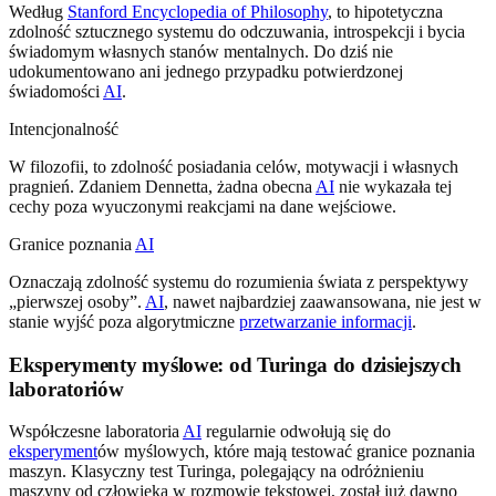
Według
Stanford Encyclopedia of Philosophy
, to hipotetyczna
zdolność sztucznego systemu do odczuwania, introspekcji i bycia
świadomym własnych stanów mentalnych. Do dziś nie
udokumentowano ani jednego przypadku potwierdzonej
świadomości
AI
.
Intencjonalność
W filozofii, to zdolność posiadania celów, motywacji i własnych
pragnień. Zdaniem Dennetta, żadna obecna
AI
nie wykazała tej
cechy poza wyuczonymi reakcjami na dane wejściowe.
Granice poznania
AI
Oznaczają zdolność systemu do rozumienia świata z perspektywy
„pierwszej osoby”.
AI
, nawet najbardziej zaawansowana, nie jest w
stanie wyjść poza algorytmiczne
przetwarzanie informacji
.
Eksperymenty myślowe: od Turinga do dzisiejszych
laboratoriów
Współczesne laboratoria
AI
regularnie odwołują się do
eksperyment
ów myślowych, które mają testować granice poznania
maszyn. Klasyczny test Turinga, polegający na odróżnieniu
maszyny od człowieka w rozmowie tekstowej, został już dawno