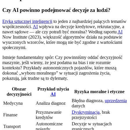
Czy AI powinno podejmować decyzje za ludzi?
Etyka sztucznej inteligencji
to jeden z najbardziej palących tematów
współczesności.
AI
wpływa na decyzje kredytowe, rekrutacyjne, a
nawet sądowe — ale czy potrafi być moralna? Według raportu
AI
Now Institute (2023), większość algorytmów działa na podstawie
wyuczonych wzorców, które mogą nie być zgodne z wartościami
społecznymi.
Istnieje fundamentalny spór: Czy powinniśmy oddać decyzyjność
maszynie, jeśli wiemy, że jest podatna na bias i nie rozumie
kontekstu? Przykłady autonomicznych pojazdów, które muszą
dokonać „wyboru moralnego” w sytuacji zagrożenia życia,
pokazują, jak trudne są to dylematy.
Obszar
Przykład użycia
Ryzyka moralne i etyczne
decyzyjności
AI
Błędna diagnoza,
uprzedzenia
Medycyna
Analiza diagnoz
danych
Przyznawanie
Dyskryminacja
, brak
Finanse
kredytów
przejrzystości
Autonomiczne
Decyzje w sytuacjach
Transport
pojazdy
granicznych