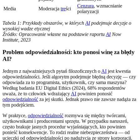
Cenzura
, wzmacnianie
Media
Moderacja
tre
ści
polaryzacji
Tabela 1: Przykłady obszarów, w których
AI
podejmuje decyzje o
wysokiej wadze etycznej
Źródło: Opracowanie własne na podstawie raportu
AI
Now
Institute, 2023
Problem odpowiedzialności: kto ponosi winę za błędy
AI?
Jednym z najważniejszych pytań filozoficznych o
AI
jest kwestia
odpowiedzialności. Jeśli algorytm podejmuje błędną decyzję — czy
odpowiada za to programista, użytkownik, czy sama maszyna?
Według badania EU Digital Ethics (2024), 68% respondentów
uważa, że to człowiek wdrażający
AI
powinien ponosić
odpowiedzialność
za jej skutki. Jednak prawo nie zawsze nadąża za
tym podejściem.
W praktyce,
odpowiedzialność
rozmywa się między twórcami,
użytkownikami i producentami sprzętu. W przypadku naruszeń,
często brakuje jasnych procedur wyjaśniających, kto powinien
ponieść konsekwencje. To rodzi realne niebezpieczeństwa — od
ucieczki od odpowiedzialności po nadużycia ze strony korporacji.