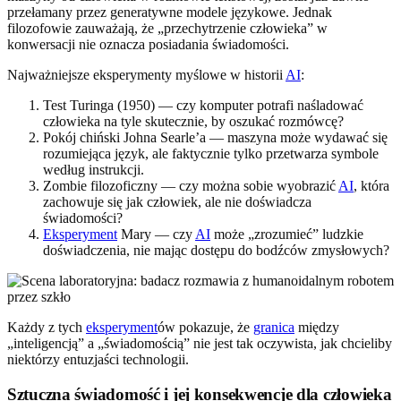
przełamany przez generatywne modele językowe. Jednak
filozofowie zauważają, że „przechytrzenie człowieka” w
konwersacji nie oznacza posiadania świadomości.
Najważniejsze eksperymenty myślowe w historii
AI
:
Test Turinga (1950) — czy komputer potrafi naśladować
człowieka na tyle skutecznie, by oszukać rozmówcę?
Pokój chiński Johna Searle’a — maszyna może wydawać się
rozumiejąca język, ale faktycznie tylko przetwarza symbole
według instrukcji.
Zombie filozoficzny — czy można sobie wyobrazić
AI
, która
zachowuje się jak człowiek, ale nie doświadcza
świadomości?
Eksperyment
Mary — czy
AI
może „zrozumieć” ludzkie
doświadczenia, nie mając dostępu do bodźców zmysłowych?
Każdy z tych
eksperyment
ów pokazuje, że
granica
między
„inteligencją” a „świadomością” nie jest tak oczywista, jak chcieliby
niektórzy entuzjaści technologii.
Sztuczna świadomość i jej konsekwencje dla człowieka