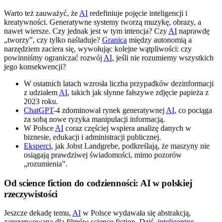
Warto też zauważyć, że
AI
redefiniuje pojęcie inteligencji i
kreatywności. Generatywne systemy tworzą muzykę, obrazy, a
nawet wiersze. Czy jednak jest w tym intencja? Czy
AI
naprawdę
„tworzy”, czy tylko naśladuje?
Granica
między autonomią a
narzędziem zaciera się, wywołując kolejne wątpliwości: czy
powinniśmy ograniczać rozwój
AI
, jeśli nie rozumiemy wszystkich
jego konsekwencji?
W ostatnich latach wzrosła liczba przypadków dezinformacji
z udziałem
AI
, takich jak słynne fałszywe zdjęcie papieża z
2023 roku.
ChatGPT
-4 zdominował rynek generatywnej
AI
, co pociąga
za sobą nowe ryzyka manipulacji informacją.
W Polsce
AI
coraz częściej wspiera analizę danych w
biznesie, edukacji i administracji publicznej.
Eksperci
, jak Jobst Landgrebe, podkreślają, że maszyny nie
osiągają prawdziwej świadomości, mimo pozorów
„rozumienia”.
Od science fiction do codzienności: AI w polskiej
rzeczywistości
Jeszcze dekadę temu,
AI
w Polsce wydawała się abstrakcją,
zarezerwowaną dla filmów science fiction. Dziś,
inteligentne