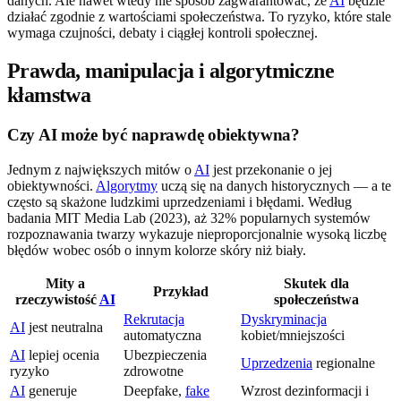
danych. Ale nawet wtedy nie sposób zagwarantować, że
AI
będzie
działać zgodnie z wartościami społeczeństwa. To ryzyko, które stale
wymaga czujności, debaty i ciągłej kontroli społecznej.
Prawda, manipulacja i algorytmiczne
kłamstwa
Czy AI może być naprawdę obiektywna?
Jednym z największych mitów o
AI
jest przekonanie o jej
obiektywności.
Algorytmy
uczą się na danych historycznych — a te
często są skażone ludzkimi uprzedzeniami i błędami. Według
badania MIT Media Lab (2023), aż 32% popularnych systemów
rozpoznawania twarzy wykazuje nieproporcjonalnie wysoką liczbę
błędów wobec osób o innym kolorze skóry niż biały.
Mity a
Skutek dla
Przykład
rzeczywistość
AI
społeczeństwa
Rekrutacja
Dyskryminacja
AI
jest neutralna
automatyczna
kobiet/mniejszości
AI
lepiej ocenia
Ubezpieczenia
Uprzedzenia
regionalne
ryzyko
zdrowotne
AI
generuje
Deepfake,
fake
Wzrost dezinformacji i