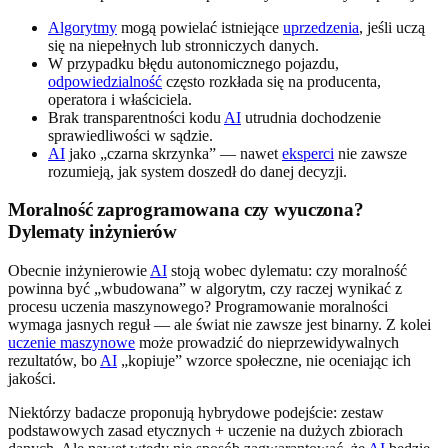
Algorytmy
mogą powielać istniejące
uprzedzenia
, jeśli uczą
się na niepełnych lub stronniczych danych.
W przypadku błędu autonomicznego pojazdu,
odpowiedzialność
często rozkłada się na producenta,
operatora i właściciela.
Brak transparentności kodu
AI
utrudnia dochodzenie
sprawiedliwości w sądzie.
AI
jako „czarna skrzynka” — nawet
eksperci
nie zawsze
rozumieją, jak system doszedł do danej decyzji.
Moralność zaprogramowana czy wyuczona?
Dylematy inżynierów
Obecnie inżynierowie
AI
stoją wobec dylematu: czy moralność
powinna być „wbudowana” w algorytm, czy raczej wynikać z
procesu uczenia maszynowego? Programowanie moralności
wymaga jasnych reguł — ale świat nie zawsze jest binarny. Z kolei
uczenie maszynowe
może prowadzić do nieprzewidywalnych
rezultatów, bo
AI
„kopiuje” wzorce społeczne, nie oceniając ich
jakości.
Niektórzy badacze proponują hybrydowe podejście: zestaw
podstawowych zasad etycznych + uczenie na dużych zbiorach