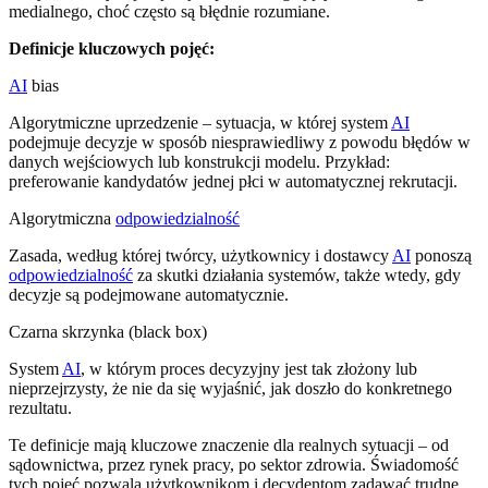
medialnego, choć często są błędnie rozumiane.
Definicje kluczowych pojęć:
AI
bias
Algorytmiczne uprzedzenie – sytuacja, w której system
AI
podejmuje decyzje w sposób niesprawiedliwy z powodu błędów w
danych wejściowych lub konstrukcji modelu. Przykład:
preferowanie kandydatów jednej płci w automatycznej rekrutacji.
Algorytmiczna
odpowiedzialność
Zasada, według której twórcy, użytkownicy i dostawcy
AI
ponoszą
odpowiedzialność
za skutki działania systemów, także wtedy, gdy
decyzje są podejmowane automatycznie.
Czarna skrzynka (black box)
System
AI
, w którym proces decyzyjny jest tak złożony lub
nieprzejrzysty, że nie da się wyjaśnić, jak doszło do konkretnego
rezultatu.
Te definicje mają kluczowe znaczenie dla realnych sytuacji – od
sądownictwa, przez rynek pracy, po sektor zdrowia. Świadomość
tych pojęć pozwala użytkownikom i decydentom zadawać trudne