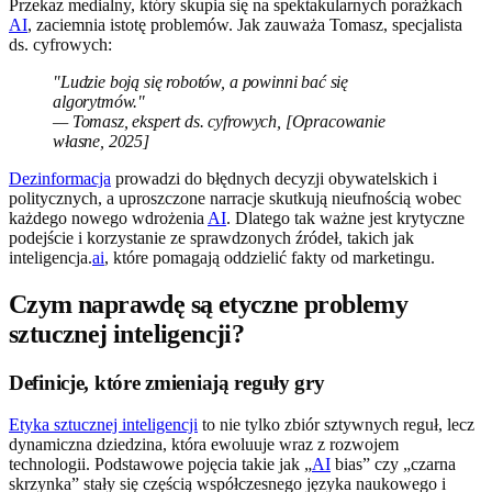
Przekaz medialny, który skupia się na spektakularnych porażkach
AI
, zaciemnia istotę problemów. Jak zauważa Tomasz, specjalista
ds. cyfrowych:
"Ludzie boją się robotów, a powinni bać się
algorytmów."
— Tomasz, ekspert ds. cyfrowych, [Opracowanie
własne, 2025]
Dezinformacja
prowadzi do błędnych decyzji obywatelskich i
politycznych, a uproszczone narracje skutkują nieufnością wobec
każdego nowego wdrożenia
AI
. Dlatego tak ważne jest krytyczne
podejście i korzystanie ze sprawdzonych źródeł, takich jak
inteligencja.
ai
, które pomagają oddzielić fakty od marketingu.
Czym naprawdę są etyczne problemy
sztucznej inteligencji?
Definicje, które zmieniają reguły gry
Etyka sztucznej inteligencji
to nie tylko zbiór sztywnych reguł, lecz
dynamiczna dziedzina, która ewoluuje wraz z rozwojem
technologii. Podstawowe pojęcia takie jak „
AI
bias” czy „czarna
skrzynka” stały się częścią współczesnego języka naukowego i