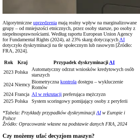
Algorytmiczne
uprzedzenia
mają realny wpływ na marginalizowane
grupy – od mniejszości etnicznych, przez osoby starsze, po osoby z
niepełnosprawnościami. Według raportu European Union Agency
for Fundamental Rights (2024), aż 23% skarg dotyczących
AI
dotyczyło dyskryminacji na tle społecznym lub rasowym [Źródło:
FRA, 2024].
Rok
Kraj
Przypadek dyskryminacji
AI
Automatyczny odrzut wniosków kredytowych osób
2023
Polska
starszych
Biometryczna
kontrola
dostępu – wykluczenie
2024
Niemcy
Romów
2024
Francja
AI w rekrutacji
preferująca mężczyzn
2025
Polska
System scoringowy pomijający osoby z peryferii
*Tabela: Przykłady przypadków dyskryminacji
AI
w Europie i
Polsce
Źródło: Opracowanie własne na podstawie danych FRA, 2024
Czy możemy ufać decyzjom maszyn?