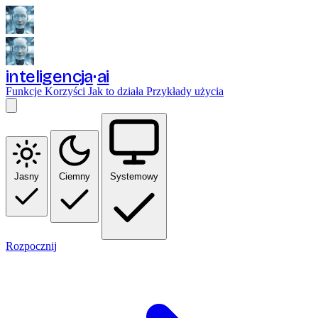
inteligencja
ai
Funkcje
Korzyści
Jak to działa
Przykłady użycia
Jasny
Ciemny
Systemowy
Rozpocznij