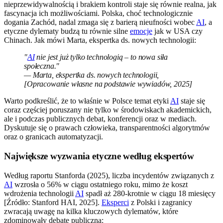
nieprzewidywalnością i brakiem kontroli staje się równie realna, jak
fascynacja ich możliwościami. Polska, choć technologicznie
dogania Zachód, nadal zmaga się z barierą nieufności wobec
AI
, a
etyczne dylematy budzą tu równie silne
emocje
jak w USA czy
Chinach. Jak mówi Marta, ekspertka ds. nowych technologii:
"
AI
nie jest już tylko technologią – to nowa siła
społeczna."
— Marta, ekspertka ds. nowych technologii,
[Opracowanie własne na podstawie wywiadów, 2025]
Warto podkreślić, że to właśnie w Polsce temat etyki
AI
staje się
coraz częściej poruszany nie tylko w środowiskach akademickich,
ale i podczas publicznych debat, konferencji oraz w mediach.
Dyskutuje się o prawach człowieka, transparentności algorytmów
oraz o granicach automatyzacji.
Największe wyzwania etyczne według ekspertów
Według raportu Stanforda (2025), liczba incydentów związanych z
AI
wzrosła o 56% w ciągu ostatniego roku, mimo że koszt
wdrożenia technologii
AI
spadł aż 280-krotnie w ciągu 18 miesięcy
[Źródło: Stanford HAI, 2025].
Eksperci
z Polski i zagranicy
zwracają uwagę na kilka kluczowych dylematów, które
zdominowały debatę publiczną: