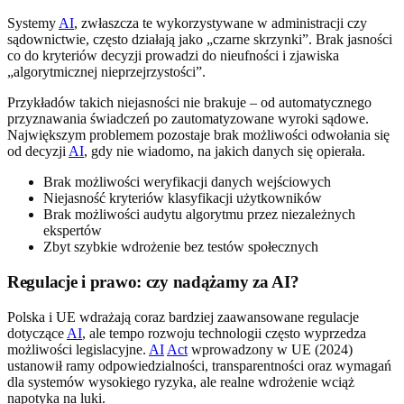
Systemy
AI
, zwłaszcza te wykorzystywane w administracji czy
sądownictwie, często działają jako „czarne skrzynki”. Brak jasności
co do kryteriów decyzji prowadzi do nieufności i zjawiska
„algorytmicznej nieprzejrzystości”.
Przykładów takich niejasności nie brakuje – od automatycznego
przyznawania świadczeń po zautomatyzowane wyroki sądowe.
Największym problemem pozostaje brak możliwości odwołania się
od decyzji
AI
, gdy nie wiadomo, na jakich danych się opierała.
Brak możliwości weryfikacji danych wejściowych
Niejasność kryteriów klasyfikacji użytkowników
Brak możliwości audytu algorytmu przez niezależnych
ekspertów
Zbyt szybkie wdrożenie bez testów społecznych
Regulacje i prawo: czy nadążamy za AI?
Polska i UE wdrażają coraz bardziej zaawansowane regulacje
dotyczące
AI
, ale tempo rozwoju technologii często wyprzedza
możliwości legislacyjne.
AI
Act
wprowadzony w UE (2024)
ustanowił ramy odpowiedzialności, transparentności oraz wymagań
dla systemów wysokiego ryzyka, ale realne wdrożenie wciąż
napotyka na luki.