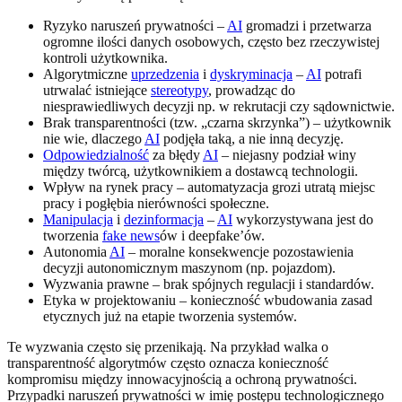
Ryzyko naruszeń prywatności –
AI
gromadzi i przetwarza
ogromne ilości danych osobowych, często bez rzeczywistej
kontroli użytkownika.
Algorytmiczne
uprzedzenia
i
dyskryminacja
–
AI
potrafi
utrwalać istniejące
stereotypy
, prowadząc do
niesprawiedliwych decyzji np. w rekrutacji czy sądownictwie.
Brak transparentności (tzw. „czarna skrzynka”) – użytkownik
nie wie, dlaczego
AI
podjęła taką, a nie inną decyzję.
Odpowiedzialność
za błędy
AI
– niejasny podział winy
między twórcą, użytkownikiem a dostawcą technologii.
Wpływ na rynek pracy – automatyzacja grozi utratą miejsc
pracy i pogłębia nierówności społeczne.
Manipulacja
i
dezinformacja
–
AI
wykorzystywana jest do
tworzenia
fake news
ów i deepfake’ów.
Autonomia
AI
– moralne konsekwencje pozostawienia
decyzji autonomicznym maszynom (np. pojazdom).
Wyzwania prawne – brak spójnych regulacji i standardów.
Etyka w projektowaniu – konieczność wbudowania zasad
etycznych już na etapie tworzenia systemów.
Te wyzwania często się przenikają. Na przykład walka o
transparentność algorytmów często oznacza konieczność
kompromisu między innowacyjnością a ochroną prywatności.
Przypadki naruszeń prywatności w imię postępu technologicznego