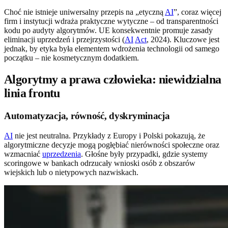
Choć nie istnieje uniwersalny przepis na „etyczną
AI
”, coraz więcej
firm i instytucji wdraża praktyczne wytyczne – od transparentności
kodu po audyty algorytmów. UE konsekwentnie promuje zasady
eliminacji uprzedzeń i przejrzystości (
AI
Act
, 2024). Kluczowe jest
jednak, by etyka była elementem wdrożenia technologii od samego
początku – nie kosmetycznym dodatkiem.
Algorytmy a prawa człowieka: niewidzialna
linia frontu
Automatyzacja, równość, dyskryminacja
AI
nie jest neutralna. Przykłady z Europy i Polski pokazują, że
algorytmiczne decyzje mogą pogłębiać nierówności społeczne oraz
wzmacniać
uprzedzenia
. Głośne były przypadki, gdzie systemy
scoringowe w bankach odrzucały wnioski osób z obszarów
wiejskich lub o nietypowych nazwiskach.