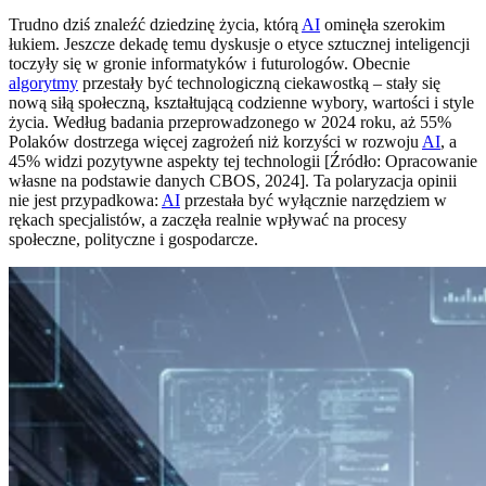
Trudno dziś znaleźć dziedzinę życia, którą
AI
ominęła szerokim
łukiem. Jeszcze dekadę temu dyskusje o etyce sztucznej inteligencji
toczyły się w gronie informatyków i futurologów. Obecnie
algorytmy
przestały być technologiczną ciekawostką – stały się
nową siłą społeczną, kształtującą codzienne wybory, wartości i style
życia. Według badania przeprowadzonego w 2024 roku, aż 55%
Polaków dostrzega więcej zagrożeń niż korzyści w rozwoju
AI
, a
45% widzi pozytywne aspekty tej technologii [Źródło: Opracowanie
własne na podstawie danych CBOS, 2024]. Ta polaryzacja opinii
nie jest przypadkowa:
AI
przestała być wyłącznie narzędziem w
rękach specjalistów, a zaczęła realnie wpływać na procesy
społeczne, polityczne i gospodarcze.