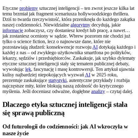
Etyczne
problemy
sztucznej inteligencji – ten zwrot jeszcze kilka lat
temu brzmiał jak fragment scenariusza hollywoodzkiego thrillera.
Dziś to twarda rzeczywistość, która przeniknęła do każdego zakątka
naszej codzienności. Niewidzialne
algorytmy
decydują, jakie
informacje
zobaczysz, czy dostaniesz kredyt lub pracę, a nawet…
jak zostaniesz oceniony w sądzie. Wbrew pozorom nie chodzi już
tylko o science fiction, lecz o najnowsze dane, które nie
pozostawiają złudzeń: konsekwencje rozwoju
AI
dotykają każdego i
każdej z nas – od zwykłego użytkownika smartfona po polityków,
lekarzy, sędziów i przedsiębiorców. Zaskakuje, jak szybko dylematy
etyczne sztucznej inteligencji stały się tematem publicznej debaty,
wywołując
lęk
, fascynację i masę kontrowersji. Ten artykuł ujawnia
kulisy najbardziej niepokojących wyzwań
AI
w 2025 roku,
prezentuje zaskakujące
statystyki
, autentyczne przykłady i rozbija
najczęstsze mity, które blokują naszą zdolność do krytycznego
myślenia. Jeśli doceniasz odważne, dogłębne
analizy
– czytaj dalej.
Dlaczego etyka sztucznej inteligencji stała
się sprawą publiczną
Od futurologii do codzienności: jak AI wkroczyła w
nasze życie