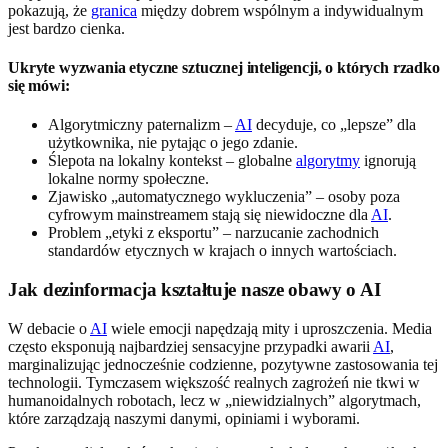
pokazują, że
granica
między dobrem wspólnym a indywidualnym
jest bardzo cienka.
Ukryte wyzwania etyczne sztucznej inteligencji, o których rzadko
się mówi:
Algorytmiczny paternalizm –
AI
decyduje, co „lepsze” dla
użytkownika, nie pytając o jego zdanie.
Ślepota na lokalny kontekst – globalne
algorytmy
ignorują
lokalne normy społeczne.
Zjawisko „automatycznego wykluczenia” – osoby poza
cyfrowym mainstreamem stają się niewidoczne dla
AI
.
Problem „etyki z eksportu” – narzucanie zachodnich
standardów etycznych w krajach o innych wartościach.
Jak dezinformacja kształtuje nasze obawy o AI
W debacie o
AI
wiele emocji napędzają mity i uproszczenia. Media
często eksponują najbardziej sensacyjne przypadki awarii
AI
,
marginalizując jednocześnie codzienne, pozytywne zastosowania tej
technologii. Tymczasem większość realnych zagrożeń nie tkwi w
humanoidalnych robotach, lecz w „niewidzialnych” algorytmach,
które zarządzają naszymi danymi, opiniami i wyborami.