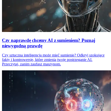
Czy naprawdę chcemy AI z sumieniem? Poznaj
niewygodną prawdę
Czy sztuczna inteligencja może mieć sumienie? Odkryj szokujące
fakty i kontrowersje, które zmienią twoje postrzeganie AI.
Przeczytaj, zanim zaufasz maszynom.