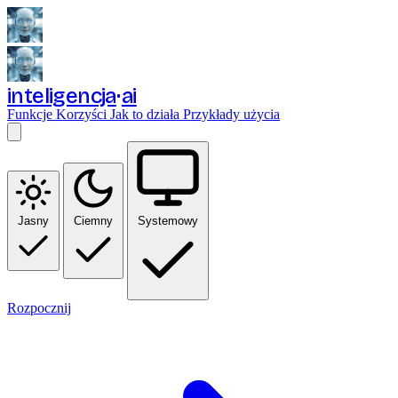
inteligencja
ai
Funkcje
Korzyści
Jak to działa
Przykłady użycia
Jasny
Ciemny
Systemowy
Rozpocznij