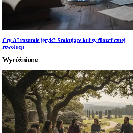
Czy AI rozumie język? Szokujące kulisy filozoficznej
rewolucji
Wyróżnione