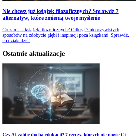
Nie chcesz już książek filozoficznych? Sprawdź 7
alternatyw, które zmienią twoje myślenie
Co zamiast książek filozoficznych? Odkryj 7 nieoczywistych
sposobów na zdobycie głębi i inspiracji poza książkami. Sprawdź,
co działa dziś!
Ostatnie aktualizacje
Czy AI zabije ducha edukacji? 7 rzeczy, których nie powie Ci