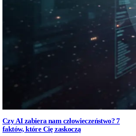
Czy AI zabiera nam człowieczeństwo? 7
faktów, które Cię zaskoczą