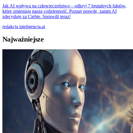
Jak AI wpływa na człowieczeństwo – odkryj 7 brutalnych faktów,
które zmieniają naszą codzienność. Poznaj prawdę, zanim AI
zdecyduje za Ciebie. Sprawdź teraz!
redakcja
inteligencja.ai
Najważniejsze