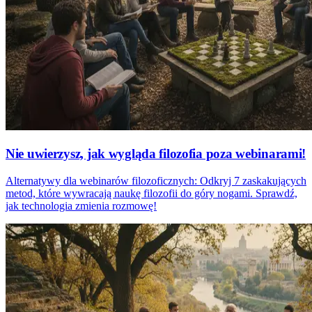
Nie uwierzysz, jak wygląda filozofia poza webinarami!
Alternatywy dla webinarów filozoficznych: Odkryj 7 zaskakujących
metod, które wywracają naukę filozofii do góry nogami. Sprawdź,
jak technologia zmienia rozmowę!