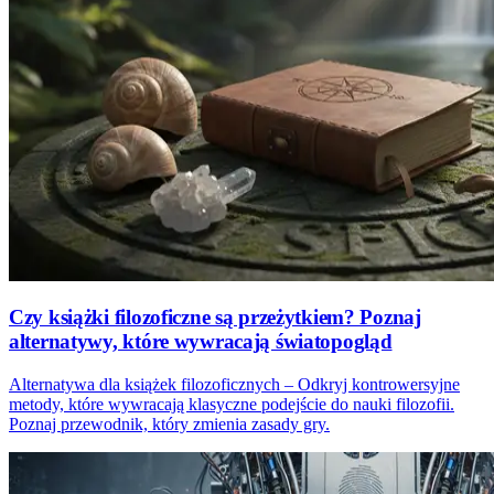
Czy książki filozoficzne są przeżytkiem? Poznaj
alternatywy, które wywracają światopogląd
Alternatywa dla książek filozoficznych – Odkryj kontrowersyjne
metody, które wywracają klasyczne podejście do nauki filozofii.
Poznaj przewodnik, który zmienia zasady gry.