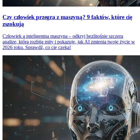
Czy człowiek przegra z maszyną? 9 faktów, które cię
zszokują
Człowiek a inteligentna maszyna – odkryj bezlitośnie szczerą
analizę, która rozbija mity i pokazuje, jak AI zmienia twoje życie w
2026 roku. Sprawdź, co cię czeka!