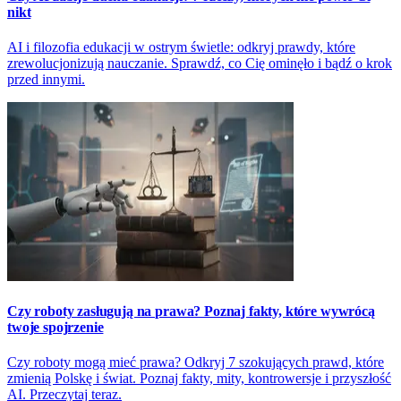
nikt
AI i filozofia edukacji w ostrym świetle: odkryj prawdy, które
zrewolucjonizują nauczanie. Sprawdź, co Cię ominęło i bądź o krok
przed innymi.
Czy roboty zasługują na prawa? Poznaj fakty, które wywrócą
twoje spojrzenie
Czy roboty mogą mieć prawa? Odkryj 7 szokujących prawd, które
zmienią Polskę i świat. Poznaj fakty, mity, kontrowersje i przyszłość
AI. Przeczytaj teraz.