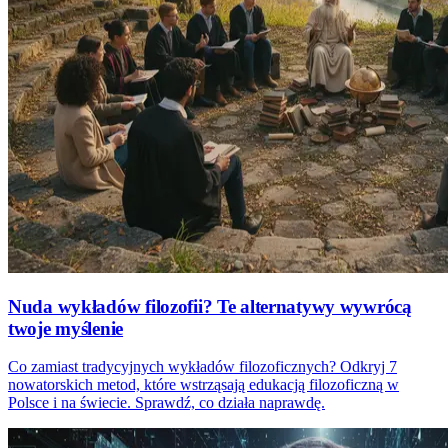
Nuda wykładów filozofii? Te alternatywy wywrócą
twoje myślenie
Co zamiast tradycyjnych wykładów filozoficznych? Odkryj 7
nowatorskich metod, które wstrząsają edukacją filozoficzną w
Polsce i na świecie. Sprawdź, co działa naprawdę.